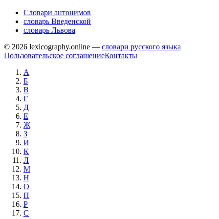
Словари антонимов
словарь Введенской
словарь Львова
© 2026 lexicography.online —
словари русского языка
Пользовательское соглашение
Контакты
А
Б
В
Г
Д
Е
Ж
З
И
К
Л
М
Н
О
П
Р
С