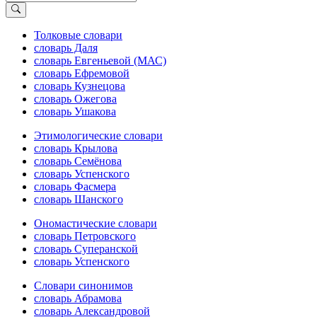
Толковые словари
словарь Даля
словарь Евгеньевой (МАС)
словарь Ефремовой
словарь Кузнецова
словарь Ожегова
словарь Ушакова
Этимологические словари
словарь Крылова
словарь Семёнова
словарь Успенского
словарь Фасмера
словарь Шанского
Ономастические словари
словарь Петровского
словарь Суперанской
словарь Успенского
Словари синонимов
словарь Абрамова
словарь Александровой