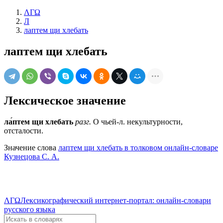
ΛΓΩ
Л
лаптем щи хлебать
лаптем щи хлебать
Лексическое значение
ла́птем щи хлебать
разг.
О чьей-л. некультурности,
отсталости.
Значение слова
лаптем щи хлебать в толковом онлайн-словаре
Кузнецова С. А.
ΛΓΩ
Лексикографический интернет-портал: онлайн-словари
русского языка