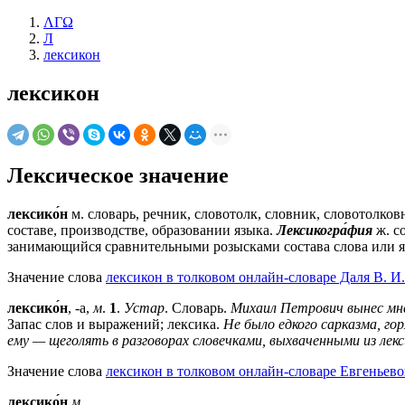
ΛΓΩ
Л
лексикон
лексикон
Лексическое значение
лексико́н
м.
словарь, речник, словотолк, словник, словотолков
составе, производстве, образовании языка.
Лексикогра́фия
ж.
со
занимающийся сравнительными розысками состава слова или 
Значение слова
лексикон в толковом онлайн-словаре Даля В. И.
лексико́н
, -а,
м
.
1
.
Устар
. Словарь.
Михаил Петрович вынес мне 
Запас слов и выражений; лексика.
Не было едкого сарказма, гор
ему — щеголять в разговорах словечками, выхваченными из лек
Значение слова
лексикон в толковом онлайн-словаре Евгеньево
лексико́н
м.