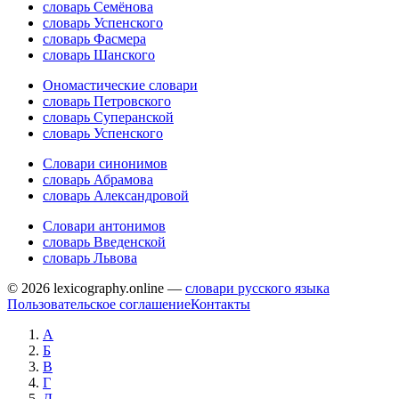
словарь Семёнова
словарь Успенского
словарь Фасмера
словарь Шанского
Ономастические словари
словарь Петровского
словарь Суперанской
словарь Успенского
Словари синонимов
словарь Абрамова
словарь Александровой
Словари антонимов
словарь Введенской
словарь Львова
© 2026 lexicography.online —
словари русского языка
Пользовательское соглашение
Контакты
А
Б
В
Г
Д