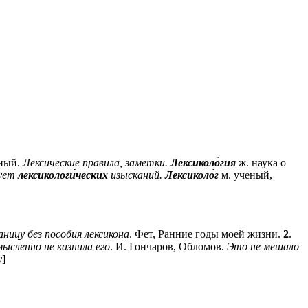
ный.
Лексические правила, заметки.
Лексиколо́гия
ж.
наука о
ует
лексикологи́ческих
изысканий.
Лексиколо́г
м.
ученый,
ницу без пособия лексикона
. Фет, Ранние годы моей жизни.
2
.
мысленно не казнила его
. И. Гончаров, Обломов.
Это не мешало
ν]