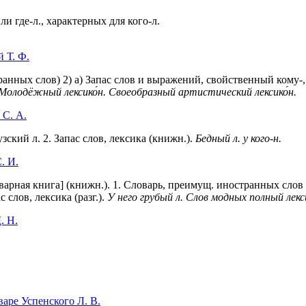
и где-л., характерных для кого-л.
 Т. Ф.
нных слов) 2) а) Запас слов и выражений, свойственный кому-, ч
Молодёжный лексико́н.
Своеобразный артистический лексико́н.
 С. А.
узский л. 2. Запас слов, лексика (книжн.).
Бедный л. у кого-н.
. И.
ловарная книга] (книжн.).
1
. Словарь, преимущ. иностранных слов 
ас слов, лексика (разг.).
У него грубый л. Слов модных полный лекс
. Н.
аре Успенского Л. В.