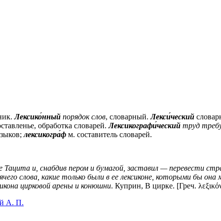
ник.
Лексико́нный
порядок слов
, словарный.
Лекси́ческий
словар
ставленье, обработка словарей.
Лексикографи́ческий
труд треб
языков;
лексикогра́ф
м.
составитель словарей.
Тацита и, снабдив пером и бумагой, заставил — перевести стра
ячего слова, какие только были в ее лексиконе, которыми бы она 
сикона цирковой арены и конюшни
. Куприн, В цирке. [Греч. λεξικό
й А. П.