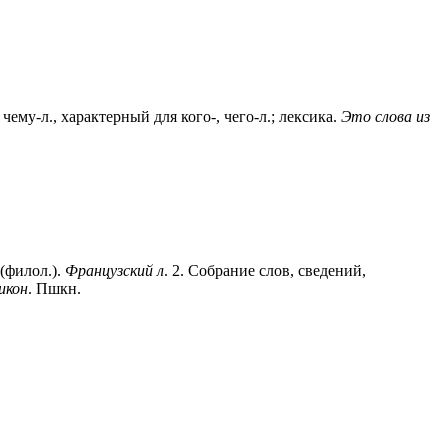
ему-л., характерный для кого-, чего-л.; лексика.
Это слова из
(филол.).
Французский л
.
2
. Собрание слов, сведений,
икон
. Пшкн.