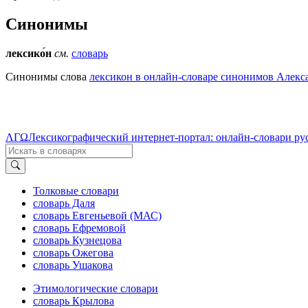
Синонимы
лексико́н
см.
словарь
Синонимы слова
лексикон в онлайн-словаре синонимов Алекса
ΛΓΩ
Лексикографический интернет-портал: онлайн-словари ру
Толковые словари
словарь Даля
словарь Евгеньевой (МАС)
словарь Ефремовой
словарь Кузнецова
словарь Ожегова
словарь Ушакова
Этимологические словари
словарь Крылова