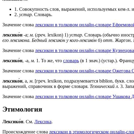
1. Совокупность слов, выражений, используемых кем-л. ил
2.
устар.
Словарь.
Значение слова
лексикон в толковом онлайн-словаре Ефремовой
лексико́н
-а;
м.
(
греч.
lexikon) 1)
устар.
Словарь (обычно иностра
его лексикона.
Бедный лексико́н у кого-лексико́н
б)
отт.
Жаргон.
Значение слова
лексикон в толковом онлайн-словаре Кузнецова
лексико́н
, -а,
м.
1. То же, что
словарь
(в 1 знач.) (устар.). Франц
Значение слова
лексикон в толковом онлайн-словаре Ожегова C
лексико́н
, а,
м
. [греч. lexikon, подразумевается biblion, букв. с
выражений, справочник в форме словаря.
Технический л
.
3
. Зап
Значение слова
лексикон в толковом онлайн-словаре Ушакова Д
Этимология
Лексико́н
. См.
Лексика
.
Происхождение слова
лексикон в этимологическом онлайн-слов