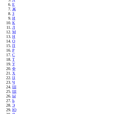
Е
Ж
З
И
К
Л
М
Н
О
П
Р
С
Т
У
Ф
Х
Ц
Ч
Ш
Щ
Ы
Ь
Э
Ю