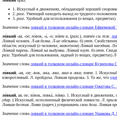
ло́вкий
прил.
1. Искусный в движениях, обладающий хорошей сноровко
2.
разг.
Умеющий находить выход из трудного положения;
3.
разг.
Удобный для использования (о вещах, предметах).
Значение слова
ловкий в толковом онлайн-словаре Ефремовой Т
ло́вкий
-ая, -ое; ло́вок, -а́, -о; ло́вче и, (
разг.
), ловче́е
см. тж.
ло
Ло́вкий человек.
Л-ая белка.
Л-ие обезьяны.
б)
отт.
Свойственны
области; искусный (о человеке, животном)
Ло́вкий наездник.
Ло
Ло́вкий парень.
Ло́вкий на выдумки.
Ло́вкий плут.
б)
отт.
Свидет
разг.
Удобный для пользования, ладный (о вещах, предметах)
Л-
Значение слова
ловкий в толковом онлайн-словаре Кузнецова С
ло́вкий
, -ая, -ое; -вок, -вка, -вко, -вки и -вки; ловче. 1. И
изворотливый. Л. пройдоха. Ловкая проделка. 3. То же, что
удо
Значение слова
ловкий в толковом онлайн-словаре Ожегова C. 
ло́вкий
, ая, ое; ло́вок, ловка́, ло́вко.
1
. Искусный в движениях, 
удар
. || Искусный, исполненный физической ловкости.
Л. прыж
Ловкая бестия. Ловко
(нареч.)
устраивать свои дела. Ловкая пр
Значение слова
ловкий в толковом онлайн-словаре Ушакова Д. 