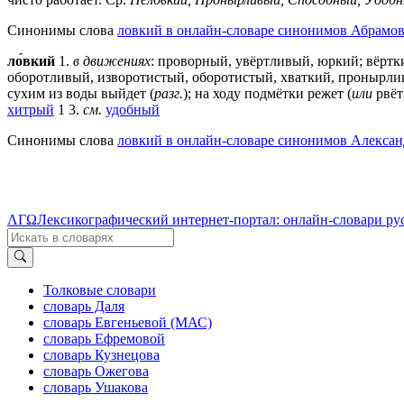
Синонимы слова
ловкий в онлайн-словаре синонимов Абрамов
ло́вкий
1.
в движениях
: проворный, увёртливый, юркий; вёртки
оборотливый, изворотистый, оборотистый, хваткий, пронырли
сухим из воды выйдет (
разг.
); на ходу подмётки режет (
или
рвёт)
хитрый
1 3.
см.
удобный
Синонимы слова
ловкий в онлайн-словаре синонимов Александ
ΛΓΩ
Лексикографический интернет-портал: онлайн-словари ру
Толковые словари
словарь Даля
словарь Евгеньевой (МАС)
словарь Ефремовой
словарь Кузнецова
словарь Ожегова
словарь Ушакова