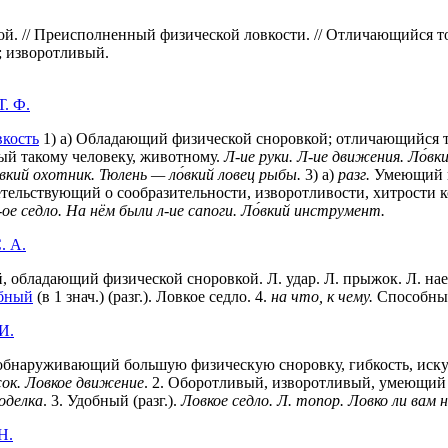
й. // Преисполненный физической ловкости. // Отличающийся т
 изворотливый.
. Ф.
вкость
1) а) Обладающий физической сноровкой; отличающийся т
й такому человеку, животному.
Л-ие руки.
Л-ие движения.
Ло́вк
́вкий охотник.
Тюлень — ло́вкий ловец рыбы.
3) а)
разг.
Умеющий н
ельствующий о сообразительности, изворотливости, хитрости к
ое седло.
На нём были л-ие сапоги.
Ло́вкий инструмент.
. А.
скусный, обладающий физической сноровкой. Л. удар. Л. прыжок. Л.
бный
(в 1 знач.) (разг.). Ловкое седло. 4.
на что, к чему.
Способный,
И.
обнаруживающий большую физическую сноровку, гибкость, иску
ок. Ловкое движение
.
2
. Оборотливый, изворотливый, умеющий н
оделка
.
3
. Удобный (разг.).
Ловкое седло. Л. топор. Ловко ли вам
Н.