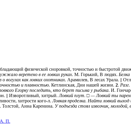
Обладающий физической сноровкой, точностью и быстротой дви
ужжало веретено в ее ловких руках
. М. Горький, В людях.
Белка
в о вогулах как ловких охотниках
. Арамилев, В лесах Урала. || 
 точностью и плавностью
. Кетлинская, Дни нашей жизни.
2
.
Разг
.
ловкого Егорку последить, кто берет письма у рыбака
. И. Гонча
он. || Изворотливый, хитрый.
Ловкий плут
. □
— Ловкий ты парен
ливости, хитрости кого-л.
Ловкая проделка. Найти ловкий выход
Л. Толстой, Анна Каренина.
У подъезда стоял извозчик, молодой, в
А. П.