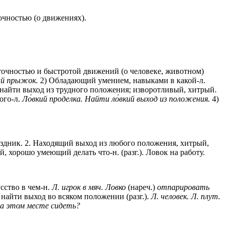
очностью (о движениях).
очностью и быстротой движений (о человеке, животном)
ий прыжок.
2) Обладающий умением, навыками в какой-л.
айти выход из трудного положения; изворотливый, хитрый.
ого-л.
Ло́вкий проделка.
Найти ло́вкий выход из положения.
4)
 наездник. 2. Находящий выход из любого положения, хитрый,
 хорошо умеющий делать что-н. (разг.). Ловок на работу.
сство в чем-н.
Л. игрок в мяч. Ловко
(нареч.)
отпарировать
айти выход во всяком положении (разг.).
Л. человек. Л. плут.
 на этом месте сидеть?