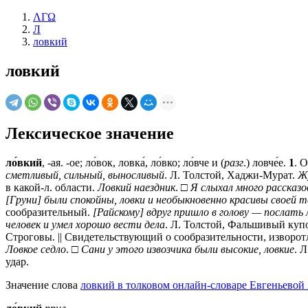
ΛΓΩ
Л
ловкий
ловкий
Лексическое значение
ло́вкий
, -ая. -ое; ло́вок, ловка́, ло́вко; ло́вче и (
разг
.) ловче́е.
1
. 
сметливый, сильный, выносливый
. Л. Толстой, Хаджи-Мурат.
Ж
в какой-л. области.
Ловкий наездник
. □
Я слыхал много рассказо
[Груни] были спокойны, ловки и необыкновенно красивы своей
сообразительный.
[Райскому] вдруг пришло в голову — послать 
человек и умел хорошо вести дела
. Л. Толстой, Фальшивый куп
Строговы. || Свидетельствующий о сообразительности, изворот
Ловкое седло
. □
Сани у этого извозчика были высокие, ловкие
. 
удар.
Значение слова
ловкий в толковом онлайн-словаре Евгеньевой 