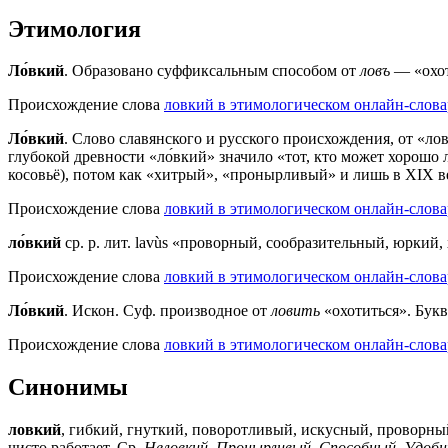
Этимология
Ло́вкий
. Образовано суффиксальным способом от
ловъ
— «охот
Происхождение слова
ловкий в этимологическом онлайн-слова
Ло́вкий
. Слово славянского и русского происхождения, от «ло
глубокой древности «ло́вкий» значило «тот, кто может хорошо 
косовьё), потом как «хитрый», «пронырливый» и лишь в XIX в
Происхождение слова
ловкий в этимологическом онлайн-словар
ло́вкий
ср. р. лит. lavùs «проворный, сообразительный, юркий
Происхождение слова
ловкий в этимологическом онлайн-слова
Ло́вкий
. Искон. Суф. производное от
ловить
«охотиться». Бук
Происхождение слова
ловкий в этимологическом онлайн-слова
Синонимы
ловкий
, гибкий, гнуткий, поворотливый, искусный, проворны
чисто работает. Ср.
Неловкий, Пронырливый, Способный, Удоб