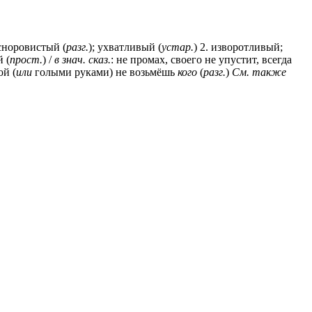
 сноровистый (
разг.
); ухватливый (
устар.
) 2. изворотливый;
 (
прост.
) /
в знач. сказ.
: не промах, своего не упустит, всегда
ой (
или
голыми руками) не возьмёшь
кого
(
разг.
)
См. также