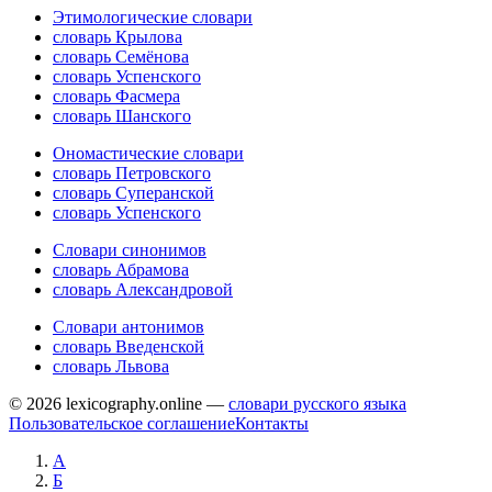
Этимологические словари
словарь Крылова
словарь Семёнова
словарь Успенского
словарь Фасмера
словарь Шанского
Ономастические словари
словарь Петровского
словарь Суперанской
словарь Успенского
Словари синонимов
словарь Абрамова
словарь Александровой
Словари антонимов
словарь Введенской
словарь Львова
© 2026 lexicography.online —
словари русского языка
Пользовательское соглашение
Контакты
А
Б