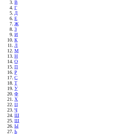
В
Г
Д
Е
Ж
З
И
К
Л
М
Н
О
П
Р
С
Т
У
Ф
Х
Ц
Ч
Ш
Щ
Ы
Ь