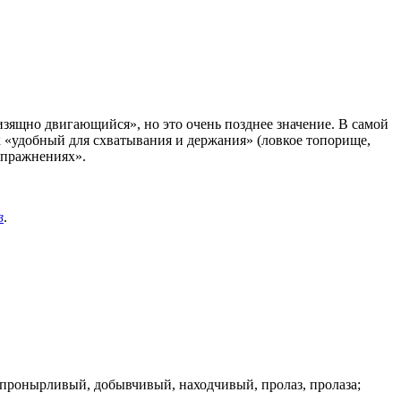
изящно двигающийся», но это очень позднее значение. В самой
ак «удобный для схватывания и держания» (ловкое топорище,
упражнениях».
в
.
 пронырливый, добывчивый, находчивый, пролаз, пролаза;