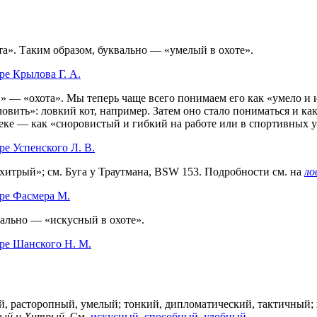
а». Таким образом, буквально — «умелый в охоте».
ре Крылова Г. А.
в» — «охота». Мы теперь чаще всего понимаем его как «умело и 
ловить»: ловкий кот, например. Затем оно стало пониматься и к
еке — как «сноровистый и гибкий на работе или в спортивных 
е Успенского Л. В.
, хитрый»; см. Буга у Траутмана, ВSW 153. Подробности см. на
ло
ре Фасмера М.
вально — «искусный в охоте».
ре Шанского Н. М.
й, расторопный, умелый; тонкий, дипломатический, тактичный;
ный и Хитрый
. См.
искусный
,
способный
,
удобный
.