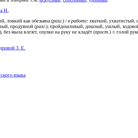
а Н.
й, ловкий как обезьяна (
разг.
) /
в работе
: хваткий, ухватистый,
вый, продувной (
разг.
); пройдошливый, дошлый, ушлый, ходовой
, без мыла влезет, охулки на руку не кладёт (
прост.
) ○ голой рук
ровой З. Е.
сского языка