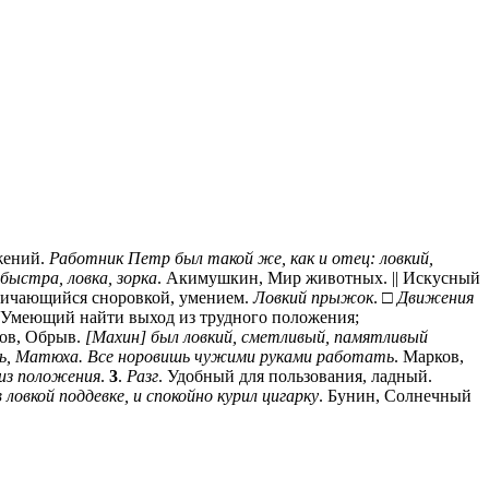
жений.
Работник Петр был такой же, как и отец: ловкий,
 быстра, ловка, зорка
. Акимушкин, Мир животных. || Искусный
Отличающийся сноровкой, умением.
Ловкий прыжок
. □
Движения
 Умеющий найти выход из трудного положения;
ров, Обрыв.
[Махин] был ловкий, сметливый, памятливый
ь, Матюха. Все норовишь чужими руками работать
. Марков,
 из положения
.
3
.
Разг
. Удобный для пользования, ладный.
 ловкой поддевке, и спокойно курил цигарку
. Бунин, Солнечный