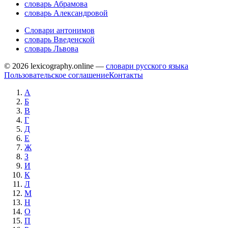
словарь Абрамова
словарь Александровой
Словари антонимов
словарь Введенской
словарь Львова
© 2026 lexicography.online —
словари русского языка
Пользовательское соглашение
Контакты
А
Б
В
Г
Д
Е
Ж
З
И
К
Л
М
Н
О
П