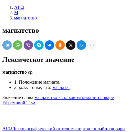
ΛΓΩ
М
магнатство
магнатство
Лексическое значение
магна́тство
ср.
1. Положение магната.
2.
разг.
То же, что:
магнаты
.
Значение слова
магнатство в толковом онлайн-словаре
Ефремовой Т. Ф.
ΛΓΩ
Лексикографический интернет-портал: онлайн-словари