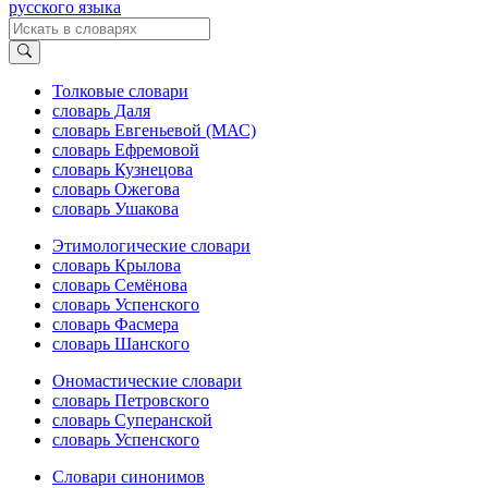
русского языка
Толковые словари
словарь Даля
словарь Евгеньевой (МАС)
словарь Ефремовой
словарь Кузнецова
словарь Ожегова
словарь Ушакова
Этимологические словари
словарь Крылова
словарь Семёнова
словарь Успенского
словарь Фасмера
словарь Шанского
Ономастические словари
словарь Петровского
словарь Суперанской
словарь Успенского
Словари синонимов