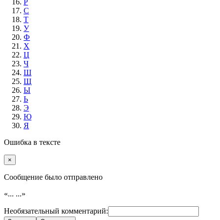
Р
С
Т
У
Ф
Х
Ц
Ч
Ш
Щ
Ы
Ь
Э
Ю
Я
Ошибка в тексте
×
Cообщение было отправлено
«...
...»
Необязательный комментарий: