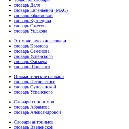
словарь Даля
словарь Евгеньевой (МАС)
словарь Ефремовой
словарь Кузнецова
словарь Ожегова
словарь Ушакова
Этимологические словари
словарь Крылова
словарь Семёнова
словарь Успенского
словарь Фасмера
словарь Шанского
Ономастические словари
словарь Петровского
словарь Суперанской
словарь Успенского
Словари синонимов
словарь Абрамова
словарь Александровой
Словари антонимов
словарь Введенской