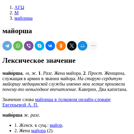
ΛΓΩ
М
майорша
майорша
Лексическое значение
майо́рша
, -и,
ж
.
1
.
Разг
. Жена майора.
2
.
Прост
. Женщина,
служащая в армии в звании майора.
На старую сердитую
майоршу медицинской службы именно мои легкие произвели
почему-то невыгодное впечатление
. Каверин, Два капитана.
Значение слова
майорша в толковом онлайн-словаре
Евгеньевой А. П.
майо́рша
ж.
разг.
1.
Женск.
к
сущ.
:
майор
.
2. Жена
майора
(2).