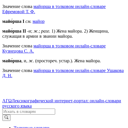
Значение слова
майорша в толковом онлайн-словаре
Ефремовой Т. Ф.
майо́рша
I
см.
майор
майо́рша II
-и;
ж.
;
разг.
1) Жена майора. 2) Женщина,
служащая в армии в звании майора.
Значение слова
майорша в толковом онлайн-словаре
Кузнецова С. А.
майо́рша
, и,
ж
. (простореч. устар.). Жена майора.
Значение слова
майорша в толковом онлайн-словаре Ушакова
Д. Н.
ΛΓΩ
Лексикографический интернет-портал: онлайн-словари
русского языка
Толковые словари