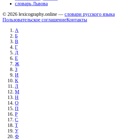
словарь Львова
© 2026 lexicography.online —
словари русского языка
Пользовательское соглашение
Контакты
А
Б
В
Г
Д
Е
Ж
З
И
К
Л
М
Н
О
П
Р
С
Т
У
Ф