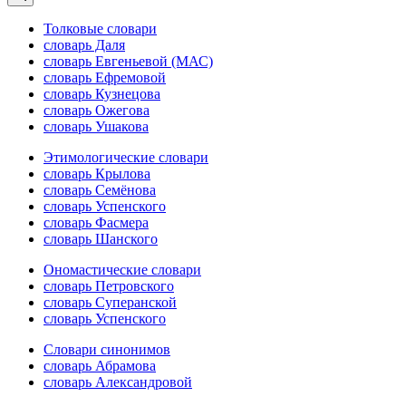
Толковые словари
словарь Даля
словарь Евгеньевой (МАС)
словарь Ефремовой
словарь Кузнецова
словарь Ожегова
словарь Ушакова
Этимологические словари
словарь Крылова
словарь Семёнова
словарь Успенского
словарь Фасмера
словарь Шанского
Ономастические словари
словарь Петровского
словарь Суперанской
словарь Успенского
Словари синонимов
словарь Абрамова
словарь Александровой