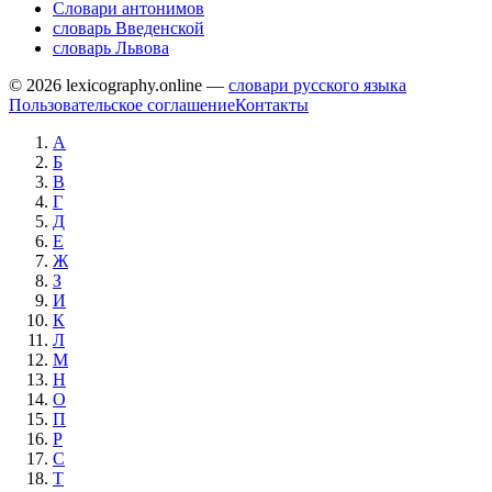
Словари антонимов
словарь Введенской
словарь Львова
© 2026 lexicography.online —
словари русского языка
Пользовательское соглашение
Контакты
А
Б
В
Г
Д
Е
Ж
З
И
К
Л
М
Н
О
П
Р
С
Т