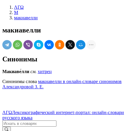
ΛΓΩ
М
макиавелли
макиавелли
Синонимы
Макиаве́лли
см.
хитрец
Синонимы слова
макиавелли в онлайн-словаре синонимов
Александровой З. Е.
ΛΓΩ
Лексикографический интернет-портал: онлайн-словари
русского языка