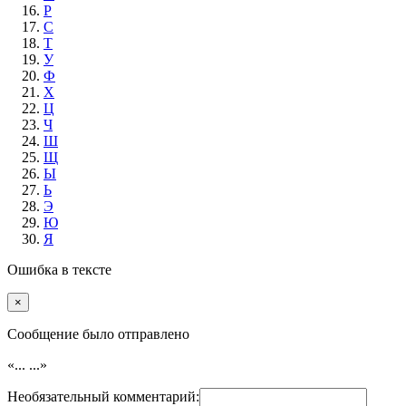
Р
С
Т
У
Ф
Х
Ц
Ч
Ш
Щ
Ы
Ь
Э
Ю
Я
Ошибка в тексте
×
Cообщение было отправлено
«...
...»
Необязательный комментарий: