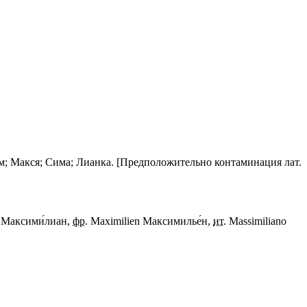
м; Макся; Сима; Лианка. [Предположительно контаминация лат.
 Максими́лиан,
фр.
Maximilien Максимилье́н,
ит.
Massimiliano