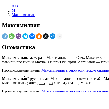
ΛΓΩ
М
Максимилиан
Максимилиан
Ономастика
Максимилиан
, -а, м. разг. Максимильян, -а. Отч.: Максими
фамильного имени Maximus и притяж. прил. Aemilianus — при
Происхождение имени
Максимилиан в ономастическом онлайн
Максимилиа́н
*
рус.
[из
лат.
Maximilianus — сложение имён Ма
Массимилиа́но; англ.,
нем.
сокр.
Мах(у) Макс, Ма́кси.
Происхождение имени
Максимилиан в ономастическом онлайн