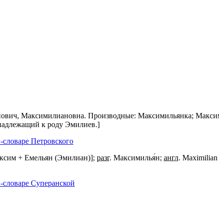
лианович, Максимилиановна. Производные: Максимильянка; Макси
надлежащий к роду Эмилиев.]
-словаре Петровского
ксим + Емельян (Эмилиан)];
разг.
Максимилья́н;
англ.
Maximilian
-словаре Суперанской