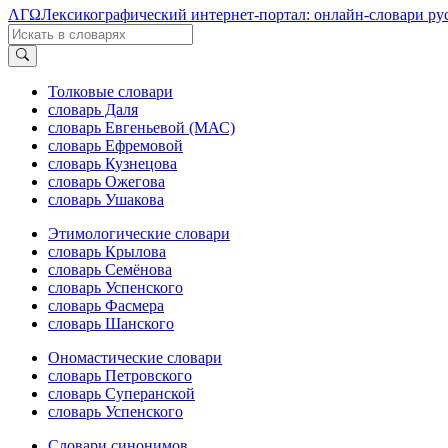
ΛΓΩ
Лексикографический интернет-портал: онлайн-словари ру
Толковые словари
словарь Даля
словарь Евгеньевой (МАС)
словарь Ефремовой
словарь Кузнецова
словарь Ожегова
словарь Ушакова
Этимологические словари
словарь Крылова
словарь Семёнова
словарь Успенского
словарь Фасмера
словарь Шанского
Ономастические словари
словарь Петровского
словарь Суперанской
словарь Успенского
Словари синонимов