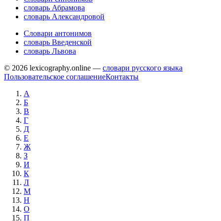
словарь Абрамова
словарь Александровой
Словари антонимов
словарь Введенской
словарь Львова
© 2026 lexicography.online —
словари русского языка
Пользовательское соглашение
Контакты
А
Б
В
Г
Д
Е
Ж
З
И
К
Л
М
Н
О
П