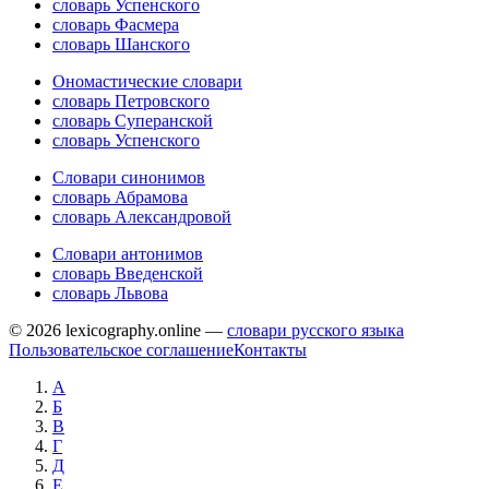
словарь Успенского
словарь Фасмера
словарь Шанского
Ономастические словари
словарь Петровского
словарь Суперанской
словарь Успенского
Словари синонимов
словарь Абрамова
словарь Александровой
Словари антонимов
словарь Введенской
словарь Львова
© 2026 lexicography.online —
словари русского языка
Пользовательское соглашение
Контакты
А
Б
В
Г
Д
Е