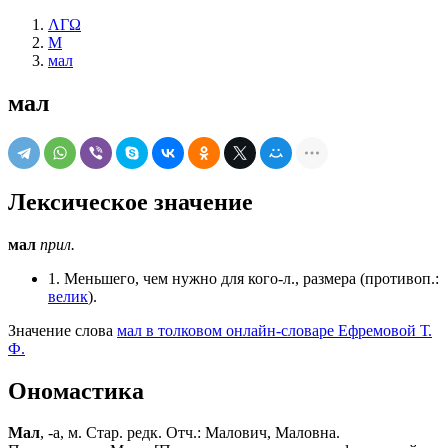
ΛΓΩ
М
мал
мал
Лексическое значение
мал
прил.
1. Меньшего, чем нужно для кого-л., размера (противоп.:
велик
).
Значение слова
мал в толковом онлайн-словаре Ефремовой Т.
Ф.
Ономастика
Мал
, -а, м. Стар. редк. Отч.: Малович, Маловна.