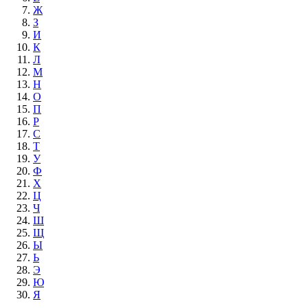
Ж
З
И
К
Л
М
Н
О
П
Р
С
Т
У
Ф
Х
Ц
Ч
Ш
Щ
Ы
Ь
Э
Ю
Я