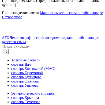
Производные: Маля. [Предположительно лат. malus — злой,
дурной.]
Происхождение имени
Мал в ономастическом онлайн-словаре
Петровского
ΛΓΩ
Лексикографический интернет-портал: онлайн-словари
русского языка
Толковые словари
словарь Даля
словарь Евгеньевой (МАС)
словарь Ефремовой
словарь Кузнецова
словарь Ожегова
словарь Ушакова
Этимологические словари
словарь Крылова
словарь Семёнова