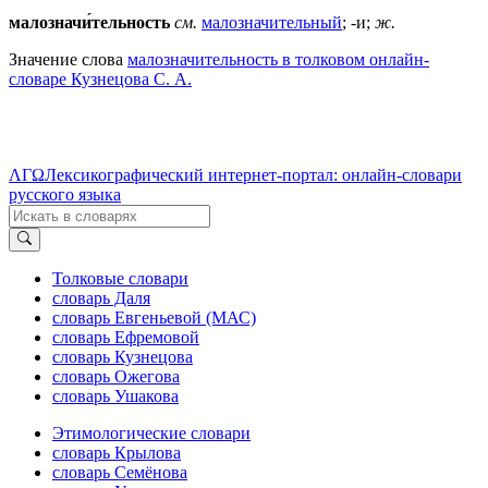
малозначи́тельность
см.
малозначительный
; -и;
ж.
Значение слова
малозначительность в толковом онлайн-
словаре Кузнецова С. А.
ΛΓΩ
Лексикографический интернет-портал: онлайн-словари
русского языка
Толковые словари
словарь Даля
словарь Евгеньевой (МАС)
словарь Ефремовой
словарь Кузнецова
словарь Ожегова
словарь Ушакова
Этимологические словари
словарь Крылова
словарь Семёнова