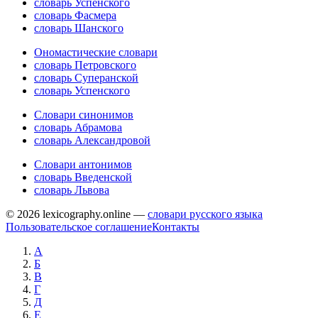
словарь Успенского
словарь Фасмера
словарь Шанского
Ономастические словари
словарь Петровского
словарь Суперанской
словарь Успенского
Словари синонимов
словарь Абрамова
словарь Александровой
Словари антонимов
словарь Введенской
словарь Львова
© 2026 lexicography.online —
словари русского языка
Пользовательское соглашение
Контакты
А
Б
В
Г
Д
Е