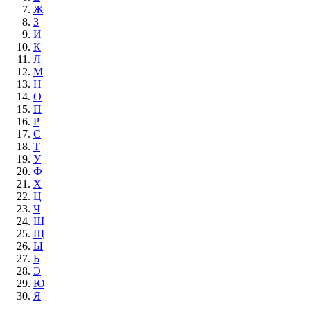
Ж
З
И
К
Л
М
Н
О
П
Р
С
Т
У
Ф
Х
Ц
Ч
Ш
Щ
Ы
Ь
Э
Ю
Я