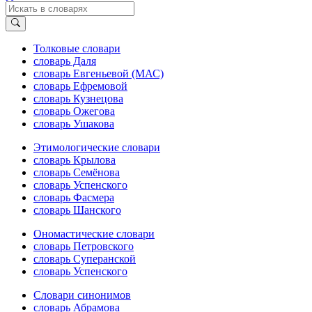
Толковые словари
словарь Даля
словарь Евгеньевой (МАС)
словарь Ефремовой
словарь Кузнецова
словарь Ожегова
словарь Ушакова
Этимологические словари
словарь Крылова
словарь Семёнова
словарь Успенского
словарь Фасмера
словарь Шанского
Ономастические словари
словарь Петровского
словарь Суперанской
словарь Успенского
Словари синонимов
словарь Абрамова