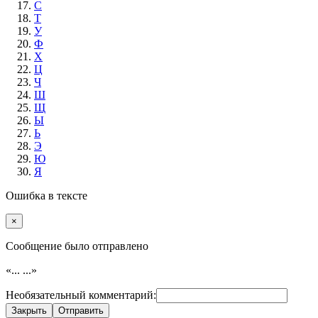
С
Т
У
Ф
Х
Ц
Ч
Ш
Щ
Ы
Ь
Э
Ю
Я
Ошибка в тексте
×
Cообщение было отправлено
«...
...»
Необязательный комментарий:
Закрыть
Отправить