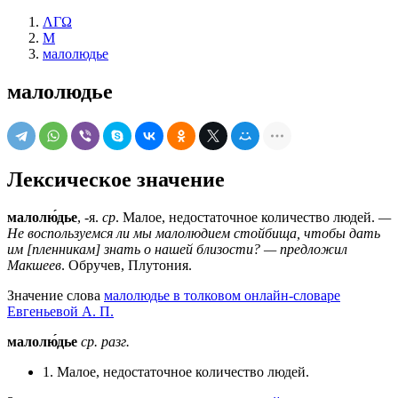
ΛΓΩ
М
малолюдье
малолюдье
Лексическое значение
малолю́дье
, -я.
ср
. Малое, недостаточное количество людей.
—
Не воспользуемся ли мы малолюдием стойбища, чтобы дать
им [пленникам] знать о нашей близости? — предложил
Макшеев
. Обручев, Плутония.
Значение слова
малолюдье в толковом онлайн-словаре
Евгеньевой А. П.
малолю́дье
ср.
разг.
1. Малое, недостаточное количество людей.