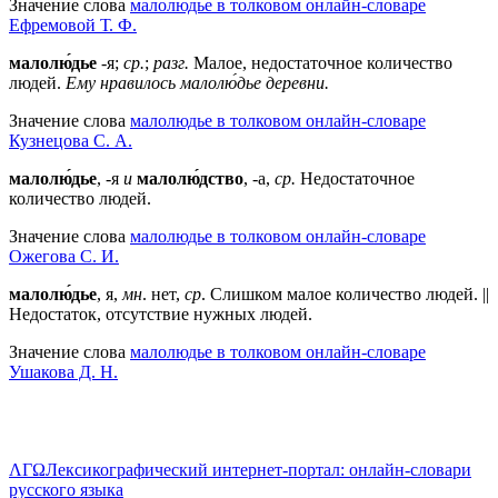
Значение слова
малолюдье в толковом онлайн-словаре
Ефремовой Т. Ф.
малолю́дье
-я;
ср.
;
разг.
Малое, недостаточное количество
людей.
Ему нравилось малолю́дье деревни.
Значение слова
малолюдье в толковом онлайн-словаре
Кузнецова С. А.
малолю́дье
, -я
и
малолю́дство
, -а,
ср.
Недостаточное
количество людей.
Значение слова
малолюдье в толковом онлайн-словаре
Ожегова C. И.
малолю́дье
, я,
мн
. нет,
ср
. Слишком малое количество людей. ||
Недостаток, отсутствие нужных людей.
Значение слова
малолюдье в толковом онлайн-словаре
Ушакова Д. Н.
ΛΓΩ
Лексикографический интернет-портал: онлайн-словари
русского языка