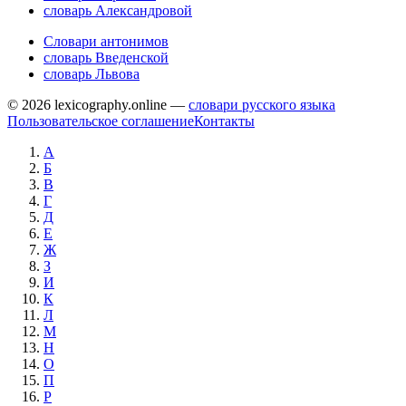
словарь Александровой
Словари антонимов
словарь Введенской
словарь Львова
© 2026 lexicography.online —
словари русского языка
Пользовательское соглашение
Контакты
А
Б
В
Г
Д
Е
Ж
З
И
К
Л
М
Н
О
П
Р