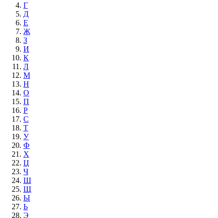
Г
Д
Е
Ж
З
И
К
Л
М
Н
О
П
Р
С
Т
У
Ф
Х
Ц
Ч
Ш
Щ
Ы
Ь
Э