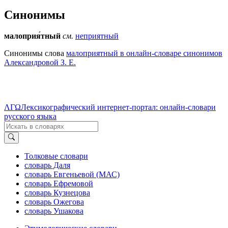
Синонимы
малоприя́тный
см.
неприятный
Синонимы слова
малоприятный в онлайн-словаре синонимов
Александровой З. Е.
ΛΓΩ
Лексикографический интернет-портал: онлайн-словари
русского языка
Толковые словари
словарь Даля
словарь Евгеньевой (МАС)
словарь Ефремовой
словарь Кузнецова
словарь Ожегова
словарь Ушакова