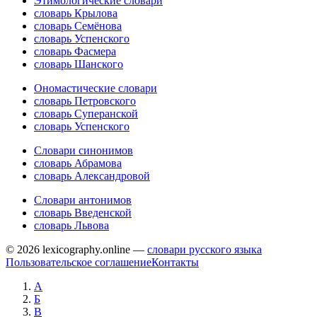
Этимологические словари
словарь Крылова
словарь Семёнова
словарь Успенского
словарь Фасмера
словарь Шанского
Ономастические словари
словарь Петровского
словарь Суперанской
словарь Успенского
Словари синонимов
словарь Абрамова
словарь Александровой
Словари антонимов
словарь Введенской
словарь Львова
© 2026 lexicography.online —
словари русского языка
Пользовательское соглашение
Контакты
А
Б
В