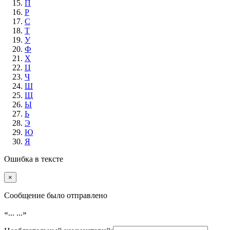
П
Р
С
Т
У
Ф
Х
Ц
Ч
Ш
Щ
Ы
Ь
Э
Ю
Я
Ошибка в тексте
×
Cообщение было отправлено
«...
...»