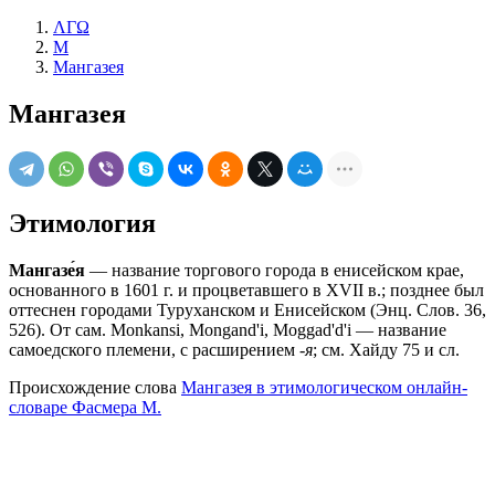
ΛΓΩ
М
Мангазея
Мангазея
Этимология
Мангазе́я
— название торгового города в енисейском крае,
основанного в 1601 г. и процветавшего в XVII в.; позднее был
оттеснен городами Туруханском и Енисейском (Энц. Слов. 36,
526). От сам. Мonkansi, Моngаnd'i, Моggаd'd'i — название
самоедского племени, с расширением
-я
; см. Хайду 75 и сл.
Происхождение слова
Мангазея в этимологическом онлайн-
словаре Фасмера М.