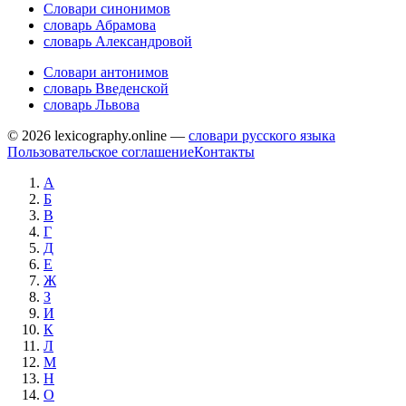
Словари синонимов
словарь Абрамова
словарь Александровой
Словари антонимов
словарь Введенской
словарь Львова
© 2026 lexicography.online —
словари русского языка
Пользовательское соглашение
Контакты
А
Б
В
Г
Д
Е
Ж
З
И
К
Л
М
Н
О