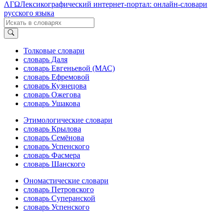
ΛΓΩ
Лексикографический интернет-портал: онлайн-словари
русского языка
Толковые словари
словарь Даля
словарь Евгеньевой (МАС)
словарь Ефремовой
словарь Кузнецова
словарь Ожегова
словарь Ушакова
Этимологические словари
словарь Крылова
словарь Семёнова
словарь Успенского
словарь Фасмера
словарь Шанского
Ономастические словари
словарь Петровского
словарь Суперанской
словарь Успенского