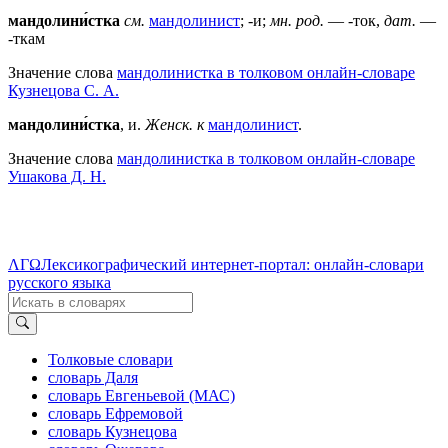
мандолини́стка
см.
мандолинист
; -и;
мн. род.
— -ток,
дат.
—
-ткам
Значение слова
мандолинистка в толковом онлайн-словаре
Кузнецова С. А.
мандолини́стка
, и.
Женск. к
мандолинист
.
Значение слова
мандолинистка в толковом онлайн-словаре
Ушакова Д. Н.
ΛΓΩ
Лексикографический интернет-портал: онлайн-словари
русского языка
Толковые словари
словарь Даля
словарь Евгеньевой (МАС)
словарь Ефремовой
словарь Кузнецова