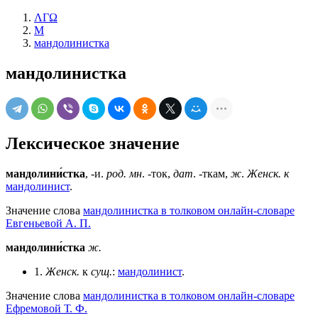
ΛΓΩ
М
мандолинистка
мандолинистка
Лексическое значение
мандолини́стка
, -и.
род. мн
. -ток,
дат
. -ткам,
ж
.
Женск. к
мандолинист
.
Значение слова
мандолинистка в толковом онлайн-словаре
Евгеньевой А. П.
мандолини́стка
ж.
1.
Женск.
к
сущ.
:
мандолинист
.
Значение слова
мандолинистка в толковом онлайн-словаре
Ефремовой Т. Ф.