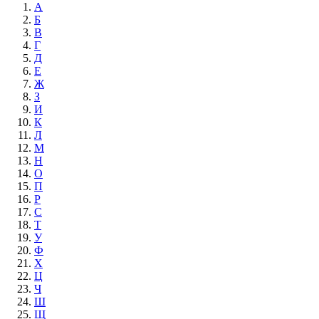
А
Б
В
Г
Д
Е
Ж
З
И
К
Л
М
Н
О
П
Р
С
Т
У
Ф
Х
Ц
Ч
Ш
Щ