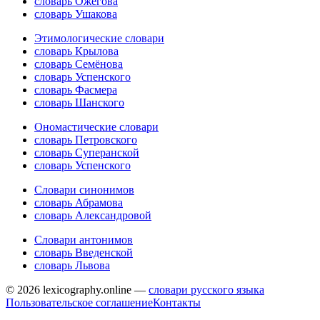
словарь Ожегова
словарь Ушакова
Этимологические словари
словарь Крылова
словарь Семёнова
словарь Успенского
словарь Фасмера
словарь Шанского
Ономастические словари
словарь Петровского
словарь Суперанской
словарь Успенского
Словари синонимов
словарь Абрамова
словарь Александровой
Словари антонимов
словарь Введенской
словарь Львова
© 2026 lexicography.online —
словари русского языка
Пользовательское соглашение
Контакты