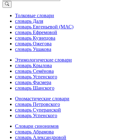
Толковые словари
словарь Даля
словарь Евгеньевой (МАС)
словарь Ефремовой
словарь Кузнецова
словарь Ожегова
словарь Ушакова
Этимологические словари
словарь Крылова
словарь Семёнова
словарь Успенского
словарь Фасмера
словарь Шанского
Ономастические словари
словарь Петровского
словарь Суперанской
словарь Успенского
Словари синонимов
словарь Абрамова
словарь Александровой