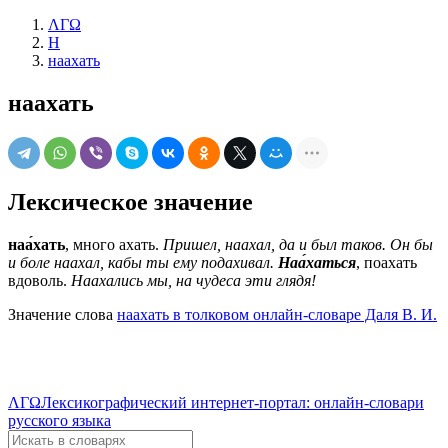
ΛΓΩ
Н
наахать
наахать
Лексическое значение
наа́хать
, много ахать.
Пришел, наахал, да и был таков. Он бы
и боле наахал, кабы ты ему подахивал.
Наа́хаться
, поахать
вдоволь.
Наахались мы, на чудеса эти глядя!
Значение слова
наахать в толковом онлайн-словаре Даля В. И.
ΛΓΩ
Лексикографический интернет-портал: онлайн-словари
русского языка