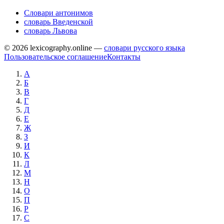
Словари антонимов
словарь Введенской
словарь Львова
© 2026 lexicography.online —
словари русского языка
Пользовательское соглашение
Контакты
А
Б
В
Г
Д
Е
Ж
З
И
К
Л
М
Н
О
П
Р
С