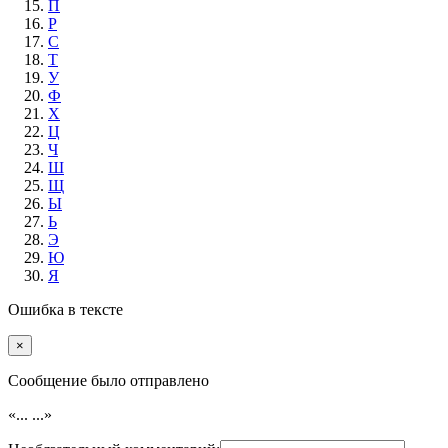
П
Р
С
Т
У
Ф
Х
Ц
Ч
Ш
Щ
Ы
Ь
Э
Ю
Я
Ошибка в тексте
×
Cообщение было отправлено
«...
...»