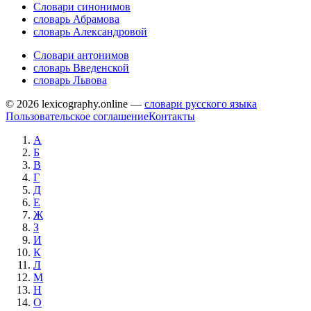
Словари синонимов
словарь Абрамова
словарь Александровой
Словари антонимов
словарь Введенской
словарь Львова
© 2026 lexicography.online —
словари русского языка
Пользовательское соглашение
Контакты
А
Б
В
Г
Д
Е
Ж
З
И
К
Л
М
Н
О