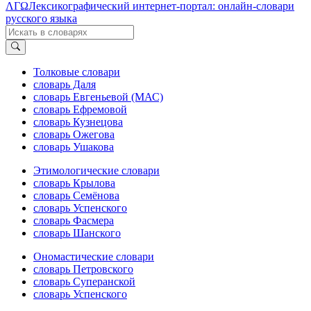
ΛΓΩ
Лексикографический интернет-портал: онлайн-словари
русского языка
Толковые словари
словарь Даля
словарь Евгеньевой (МАС)
словарь Ефремовой
словарь Кузнецова
словарь Ожегова
словарь Ушакова
Этимологические словари
словарь Крылова
словарь Семёнова
словарь Успенского
словарь Фасмера
словарь Шанского
Ономастические словари
словарь Петровского
словарь Суперанской
словарь Успенского