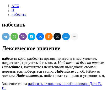
ΛΓΩ
Н
набесить
набесить
Лексическое значение
набеси́ть
кого, разбесить дразня, привести в исступленье,
надразнить, приучить быть злым.
Набеше́нный бык на травле.
Набеси́ться
, натешиться неистовыми выходками своими;
порезвиться, побеситься вволю.
Набеше́нье
ср.
об.
действ. по
Набеснова́ться
, побесноваться вволю и угомониться.
знач. глаг.
Значение слова
набесить в толковом онлайн-словаре Даля В.
И.