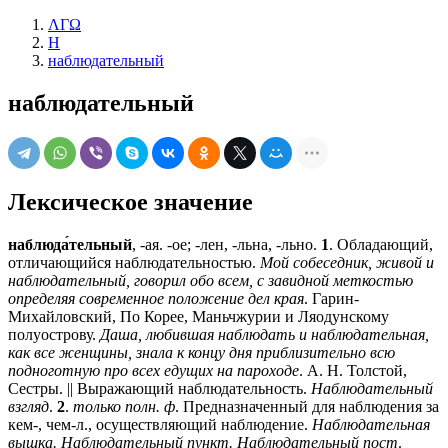
ΛΓΩ
Н
наблюдательный
наблюдательный
Лексическое значение
наблюда́тельный
, -ая. -ое; -лен, -льна, -льно.
1
. Обладающий,
отличающийся наблюдательностью.
Мой собеседник, живой и
наблюдательный, говорил обо всем, с завидной меткостью
определяя современное положение дел края
. Гарин-
Михайловский, По Корее, Маньчжурии и Ляодунскому
полуострову.
Даша, любившая наблюдать и наблюдательная,
как все женщины, знала к концу дня приблизительно всю
подноготную про всех едущих на пароходе
. А. Н. Толстой,
Сестры. || Выражающий наблюдательность.
Наблюдательный
взгляд
.
2
.
только полн. ф
. Предназначенный для наблюдения за
кем-, чем-л., осуществляющий наблюдение.
Наблюдательная
вышка. Наблюдательный пункт. Наблюдательный пост
.