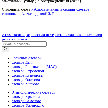
заметливый (
устар.
) 2. обсервационный (
спец.
)
Синонимы слова
наблюдательный в онлайн-словаре
синонимов Александровой З. Е.
ΛΓΩ
Лексикографический интернет-портал: онлайн-словари
русского языка
Толковые словари
словарь Даля
словарь Евгеньевой (МАС)
словарь Ефремовой
словарь Кузнецова
словарь Ожегова
словарь Ушакова
Этимологические словари
словарь Крылова
словарь Семёнова
словарь Успенского