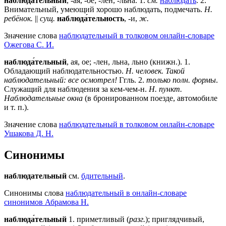
наблюда́тельный
, -ая, -ое; -лен, -льна. 1.
см.
наблюдать
. 2.
Внимательный, умеющий хорошо наблюдать, подмечать.
Н.
ребёнок.
||
сущ.
наблюда́тельность
, -и,
ж.
Значение слова
наблюдательный в толковом онлайн-словаре
Ожегова C. И.
наблюда́тельный
, ая, ое; -лен, льна, льно (книжн.).
1
.
Обладающий наблюдательностью.
Н. человек. Такой
наблюдательный: все осмотрел!
Ггль.
2
.
только полн. формы
.
Служащий для наблюдения за кем-чем-н.
Н. пункт.
Наблюдательные окна
(в бронированном поезде, автомобиле
и т. п.).
Значение слова
наблюдательный в толковом онлайн-словаре
Ушакова Д. Н.
Синонимы
наблюдательный
см.
бдительный
.
Синонимы слова
наблюдательный в онлайн-словаре
синонимов Абрамова Н.
наблюда́тельный
1. приметливый (
разг.
); приглядчивый,