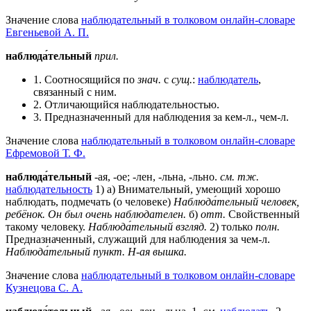
Значение слова
наблюдательный в толковом онлайн-словаре
Евгеньевой А. П.
наблюда́тельный
прил.
1. Соотносящийся по
знач.
с
сущ.
:
наблюдатель
,
связанный с ним.
2. Отличающийся наблюдательностью.
3. Предназначенный для наблюдения за кем-л., чем-л.
Значение слова
наблюдательный в толковом онлайн-словаре
Ефремовой Т. Ф.
наблюда́тельный
-ая, -ое; -лен, -льна, -льно.
см. тж.
наблюдательность
1) а) Внимательный, умеющий хорошо
наблюдать, подмечать (о человеке)
Наблюда́тельный человек,
ребёнок.
Он был очень наблюдателен.
б)
отт.
Свойственный
такому человеку.
Наблюда́тельный взгляд.
2) только
полн.
Предназначенный, служащий для наблюдения за чем-л.
Наблюда́тельный пункт.
Н-ая вышка.
Значение слова
наблюдательный в толковом онлайн-словаре
Кузнецова С. А.