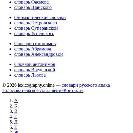
словарь Фасмера
словарь Шанского
Ономастические словари
словарь Петровского
словарь Суперанской
словарь Успенского
Словари синонимов
словарь Абрамова
словарь Александровой
Словари антонимов
словарь Введенской
словарь Львова
© 2026 lexicography.online —
словари русского языка
Пользовательское соглашение
Контакты
А
Б
В
Г
Д
Е
Ж