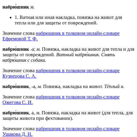
набрю́шник
м.
1. Ватная или иная накладка, повязка на живот для
тепла или для защиты от повреждений.
Значение слова
набрюшник в толковом онлайн-словаре
Ефремовой Т. Ф.
набрю́шник
-а;
м.
Повязка, накладка на живот для тепла и для
защиты от повреждений.
Ватный набрю́шник.
Снять
набрю́шник с собаки.
Значение слова
набрюшник в толковом онлайн-словаре
Кузнецова С. А.
набрю́шник
, -а,
м.
Повязка, накладка на живот.
Тёплый н.
Значение слова
набрюшник в толковом онлайн-словаре
Ожегова C. И.
набрю́шник
, а,
м
. Повязка, накладка на живот (для тепла, для
защиты живота при фехтовании).
Значение слова
набрюшник в толковом онлайн-словаре
Ушакова Д. Н.