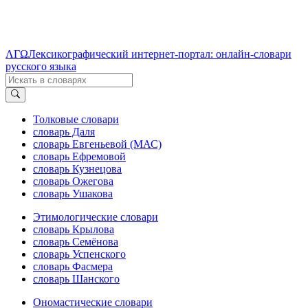
ΛΓΩ
Лексикографический интернет-портал: онлайн-словари
русского языка
Толковые словари
словарь Даля
словарь Евгеньевой (МАС)
словарь Ефремовой
словарь Кузнецова
словарь Ожегова
словарь Ушакова
Этимологические словари
словарь Крылова
словарь Семёнова
словарь Успенского
словарь Фасмера
словарь Шанского
Ономастические словари