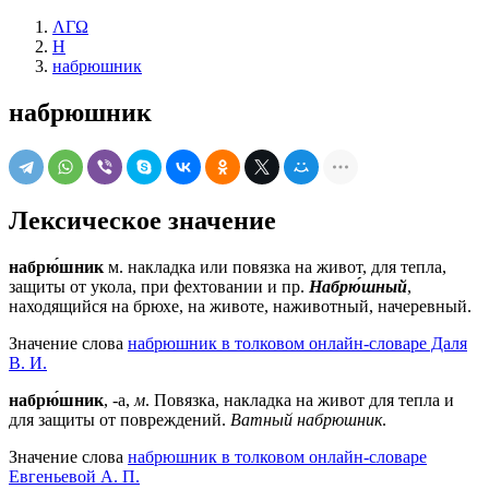
ΛΓΩ
Н
набрюшник
набрюшник
Лексическое значение
набрю́шник
м.
накладка или повязка на живот, для тепла,
защиты от укола, при фехтовании и пр.
Набрю́шный
,
находящийся на брюхе, на животе, наживотный, начеревный.
Значение слова
набрюшник в толковом онлайн-словаре Даля
В. И.
набрю́шник
, -а,
м
. Повязка, накладка на живот для тепла и
для защиты от повреждений.
Ватный набрюшник
.
Значение слова
набрюшник в толковом онлайн-словаре
Евгеньевой А. П.