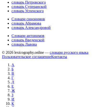
словарь Петровского
словарь Суперанской
словарь Успенского
Словари синонимов
словарь Абрамова
словарь Александровой
Словари антонимов
словарь Введенской
словарь Львова
© 2026 lexicography.online —
словари русского языка
Пользовательское соглашение
Контакты
А
Б
В
Г
Д
Е
Ж
З
И
К