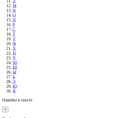
Л
М
Н
О
П
Р
С
Т
У
Ф
Х
Ц
Ч
Ш
Щ
Ы
Ь
Э
Ю
Я
Ошибка в тексте
×