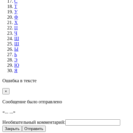
С
Т
У
Ф
Х
Ц
Ч
Ш
Щ
Ы
Ь
Э
Ю
Я
Ошибка в тексте
×
Cообщение было отправлено
«...
...»
Необязательный комментарий:
Закрыть
Отправить