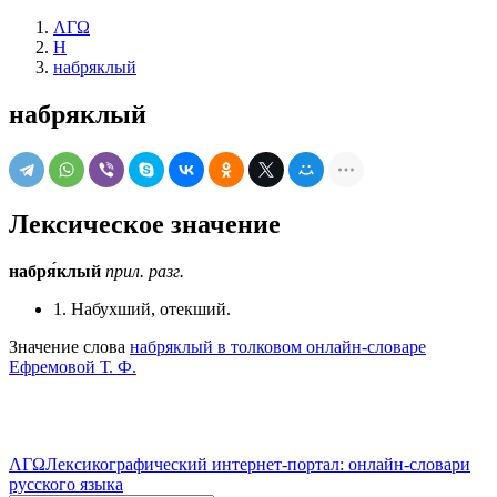
ΛΓΩ
Н
набряклый
набряклый
Лексическое значение
набря́клый
прил.
разг.
1. Набухший, отекший.
Значение слова
набряклый в толковом онлайн-словаре
Ефремовой Т. Ф.
ΛΓΩ
Лексикографический интернет-портал: онлайн-словари
русского языка