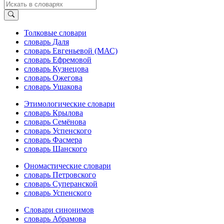
Толковые словари
словарь Даля
словарь Евгеньевой (МАС)
словарь Ефремовой
словарь Кузнецова
словарь Ожегова
словарь Ушакова
Этимологические словари
словарь Крылова
словарь Семёнова
словарь Успенского
словарь Фасмера
словарь Шанского
Ономастические словари
словарь Петровского
словарь Суперанской
словарь Успенского
Словари синонимов
словарь Абрамова