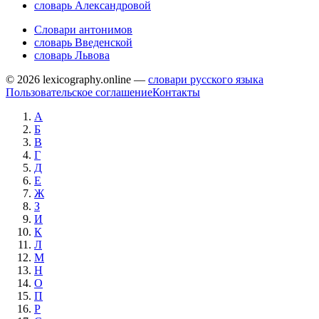
словарь Александровой
Словари антонимов
словарь Введенской
словарь Львова
© 2026 lexicography.online —
словари русского языка
Пользовательское соглашение
Контакты
А
Б
В
Г
Д
Е
Ж
З
И
К
Л
М
Н
О
П
Р