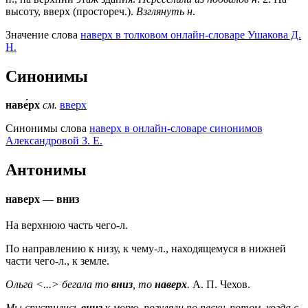
высоту, вверх (простореч.).
Взглянуть н
.
Значение слова
наверх в толковом онлайн-словаре Ушакова Д.
Н.
Синонимы
наве́рх
см.
вверх
Синонимы слова
наверх в онлайн-словаре синонимов
Александровой З. Е.
Антонимы
наверх
—
вниз
На верхнюю часть чего-л.
По направлению к низу, к чему-л., находящемуся в нижней
части чего-л., к земле.
Ольга <...> бегала то
вниз
, то
наверх
.
А. П. Чехов.
Мы спустились
вниз
к морю, погуляли по песку, потом, когда с