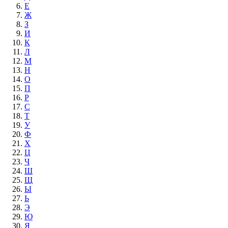
Е
Ж
З
И
К
Л
М
Н
О
П
Р
С
Т
У
Ф
Х
Ц
Ч
Ш
Щ
Ы
Ь
Э
Ю
Я