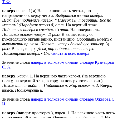
Т. Ф.
наве́рх
нареч. 1) а) На верхнюю часть чего-л., по
направлению к верху чего-л.
Выбраться из ямы наве́рх.
Шахтёры поднялись наве́рх.
* Наверх вы, товарищи! Все по
местам! (Народная песня)
б)
отт.
На верхний этаж.
Подняться наве́рх к соседям.
в)
отт.
На поверхность.
Поплавок всплыл наве́рх.
2)
разг.
В вышестоящую,
руководящую организацию, инстанцию.
Сообщить наве́рх о
выполнении приказа.
Послать наве́рх докладную записку.
3)
разг.
Ввысь, вверх.
Дым, пар поднимаются наве́рх.
Посмотреть наве́рх.
•
См.
свистать всех наверх
Значение слова
наверх в толковом онлайн-словаре Кузнецова
С. А.
наве́рх
,
нареч.
1. На верхнюю часть чего-н. (на верхнюю
полку, на верхний этаж, в гору, на поверхность чего-н.).
Положить чемодан н. Подняться н. Жир всплыл н.
2. Вверх,
ввысь.
Посмотреть н.
Значение слова
наверх в толковом онлайн-словаре Ожегова C.
И.
наве́рх
(
на́верх
простореч.),
нареч
.
1
. На верхнюю часть чего-
н., на верхний этаж здания.
Переселили из подвалов н
.
2
. На