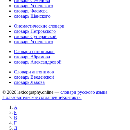
словарь Семёнова
словарь Успенского
словарь Фасмера
словарь Шанского
Ономастические словари
словарь Петровского
словарь Суперанской
словарь Успенского
Словари синонимов
словарь Абрамова
словарь Александровой
Словари антонимов
словарь Введенской
словарь Львова
© 2026 lexicography.online —
словари русского языка
Пользовательское соглашение
Контакты
А
Б
В
Г
Д