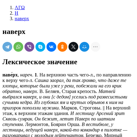
ΛΓΩ
Н
наверх
наверх
Лексическое значение
наве́рх
,
нареч
.
1
. На верхнюю часть чего-л., по направлению
к верху чего-л.
Сашка заорал, да так громко, что даже те
хлопцы, которые были уже у реки, побежали на его крик
обратно, наверх
. В. Беляев, Старая крепость.
Матвей
выбрался наверх, и они [с дедом] уселись под развесистыми
сучьями кедра. Из глубоких ям и крутых обрывов к ним на
пригорок поползли мужики
. Марков, Строговы. || На верхний
этаж, к верхним этажам здания.
И лестницу Арсений зрит
Сквозь сумрак. Он бежит, летит Наверх по шатким
ступеням
. Лермонтов, Боярин Орша.
В вестибюле, у
лестницы, ведущей наверх, какой-то командир в пилотке —
разговаривал с молодым лейтенантом
. Березко, Мирный