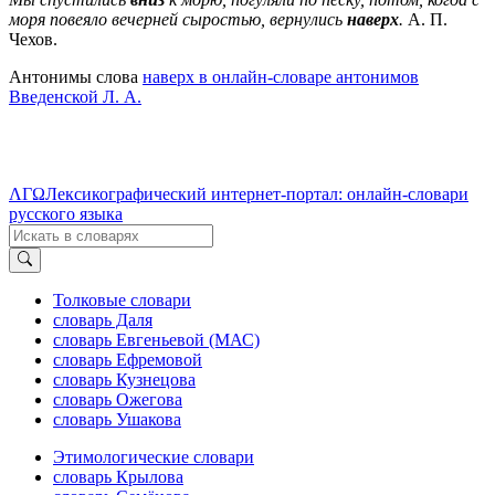
моря повеяло вечерней сыростью, вернулись
наверх
.
А. П.
Чехов.
Антонимы слова
наверх в онлайн-словаре антонимов
Введенской Л. А.
ΛΓΩ
Лексикографический интернет-портал: онлайн-словари
русского языка
Толковые словари
словарь Даля
словарь Евгеньевой (МАС)
словарь Ефремовой
словарь Кузнецова
словарь Ожегова
словарь Ушакова
Этимологические словари
словарь Крылова