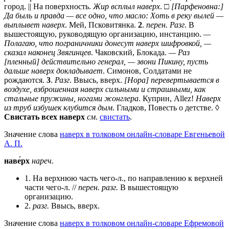
город. || На поверхность.
Жир всплыл наверх
. □
[Парфеновна:]
Да быль и правда — все одно, что масло: Хоть в реку вылей —
выплывет наверх
. Мей, Псковитянка.
2
.
перен. Разг
. В
вышестоящую, руководящую организацию, инстанцию.
—
Полагаю, что пограничники донесут наверх шифровкой, —
сказал наконец Звягинцев
. Чаковский, Блокада.
— Раз
[пленный] действительно генерал, — звони Пикину, пусть
дальше наверх докладывает
. Симонов, Солдатами не
рождаются.
3
.
Разг
. Ввысь, вверх.
[Нора] перевертывается в
воздухе, взброшенная наверх сильными и страшными, как
стальные пружины, ногами жонглера
. Куприн, Allez!
Наверх
из труб избушек клубится дым
. Гладков, Повесть о детстве. ◊
Свистать всех наверх
см
.
свистать
.
Значение слова
наверх в толковом онлайн-словаре Евгеньевой
А. П.
наве́рх
нареч.
1. На верхнюю часть чего-л., по направлению к верхней
части чего-л. //
перен.
разг.
В вышестоящую
организацию.
2.
разг.
Ввысь, вверх.
Значение слова
наверх в толковом онлайн-словаре Ефремовой