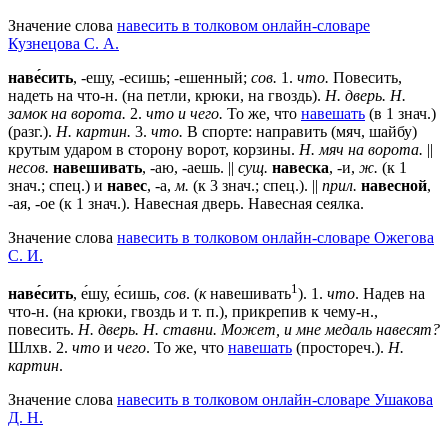
Значение слова
навесить в толковом онлайн-словаре
Кузнецова С. А.
наве́сить
, -ешу, -есишь; -ешенный;
сов.
1.
что.
Повесить,
надеть на что-н. (на петли, крюки, на гвоздь).
Н. дверь. Н.
замок на ворота.
2.
что и чего.
То же, что
навешать
(в 1 знач.)
(разг.).
Н. картин.
3.
что.
В спорте: направить (мяч, шайбу)
крутым ударом в сторону ворот, корзины.
Н. мяч на ворота.
||
несов.
навешивать
, -аю, -аешь. ||
сущ.
навеска
, -и,
ж.
(к 1
знач.; спец.) и
навес
, -а,
м.
(к 3 знач.; спец.). ||
прил.
навесной
,
-ая, -ое (к 1 знач.). Навесная дверь. Навесная сеялка.
Значение слова
навесить в толковом онлайн-словаре Ожегова
C. И.
1
наве́сить
, е́шу, е́сишь,
сов
. (
к
навешивать
).
1
.
что
. Надев на
что-н. (на крюки, гвоздь и т. п.), прикрепив к чему-н.,
повесить.
Н. дверь. Н. ставни. Может, и мне медаль навесят?
Шлхв.
2
.
что
и
чего
. То же, что
навешать
(простореч.).
Н.
картин
.
Значение слова
навесить в толковом онлайн-словаре Ушакова
Д. Н.