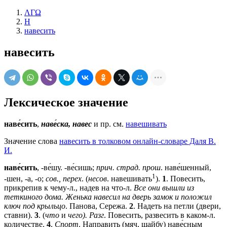
ΛΓΩ
Н
навесить
навесить
Лексическое значение
наве́сить
,
наве́ска, навес
и пр. см.
навешивать
Значение слова
навесить в толковом онлайн-словаре Даля В.
И.
наве́сить
, -ве́шу. -ве́сишь;
прич. страд. прош
. наве́шенный,
1
-шен, -а, -о;
сов., перех
. (
несов
. навешивать
).
1
. Повесить,
прикрепив к чему-л., надев на что-л.
Все они вышли из
теткиного дома. Женька навесил на дверь замок и положил
ключ под крыльцо
. Панова, Сережа.
2
. Надеть на петли (двери,
ставни).
3
. (
что
и
чего). Разг
. Повесить, развесить в каком-л.
количестве.
4
.
Спорт
. Направить (мяч, шайбу) наве́сным