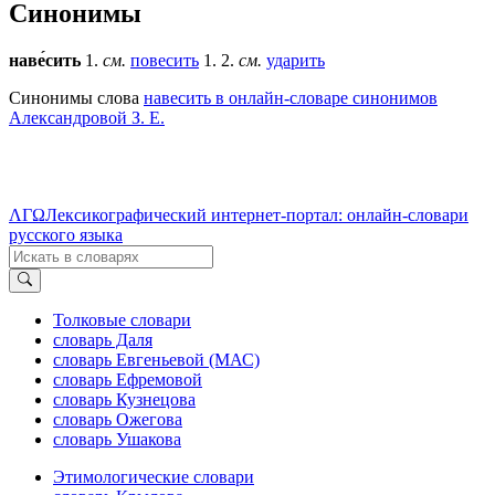
Синонимы
наве́сить
1.
см.
повесить
1. 2.
см.
ударить
Синонимы слова
навесить в онлайн-словаре синонимов
Александровой З. Е.
ΛΓΩ
Лексикографический интернет-портал: онлайн-словари
русского языка
Толковые словари
словарь Даля
словарь Евгеньевой (МАС)
словарь Ефремовой
словарь Кузнецова
словарь Ожегова
словарь Ушакова
Этимологические словари