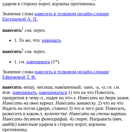
ударом в сторону ворот, корзины противника.
Значение слова
навесить в толковом онлайн-словаре
Евгеньевой А. П.
1
наве́сить
сов.
перех.
1. То же, что:
навешать
.
2
наве́сить
сов.
перех.
1.
см.
навешивать
(1*).
Значение слова
навесить в толковом онлайн-словаре
Ефремовой Т. Ф.
наве́сить
-ве́шу, -ве́сишь; наве́шенный; -шен, -а, -о;
св.
см.
тж.
навешивать
,
навешиваться
1) что на что Повесить,
прикрепив к чему-л., надев на что-л.
Наве́сить на дверь замок.
Наве́сить на окно карниз.
Наве́сить занавеску.
2) что на что
Надеть на петли (двери, ставни) 3) что и чего разг. Повесить,
развесить в каком-л. количестве.
Наве́сить на стены картин.
Наве́сить десяток фотографий.
4)
спорт.
Направить (мяч,
шайбу) наве́сным ударом в сторону ворот, корзины
противника.