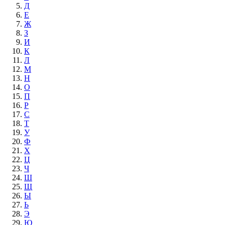
Д
Е
Ж
З
И
К
Л
М
Н
О
П
Р
С
Т
У
Ф
Х
Ц
Ч
Ш
Щ
Ы
Ь
Э
Ю