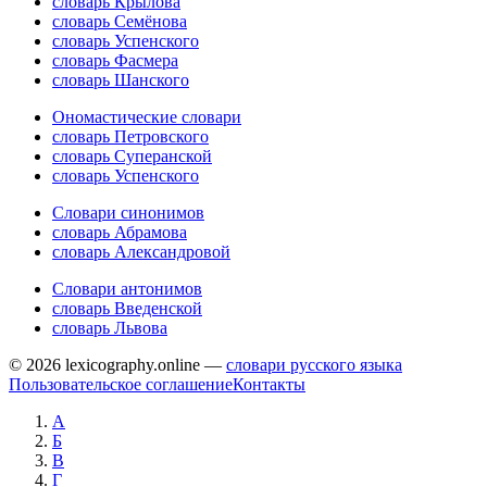
словарь Крылова
словарь Семёнова
словарь Успенского
словарь Фасмера
словарь Шанского
Ономастические словари
словарь Петровского
словарь Суперанской
словарь Успенского
Словари синонимов
словарь Абрамова
словарь Александровой
Словари антонимов
словарь Введенской
словарь Львова
© 2026 lexicography.online —
словари русского языка
Пользовательское соглашение
Контакты
А
Б
В
Г