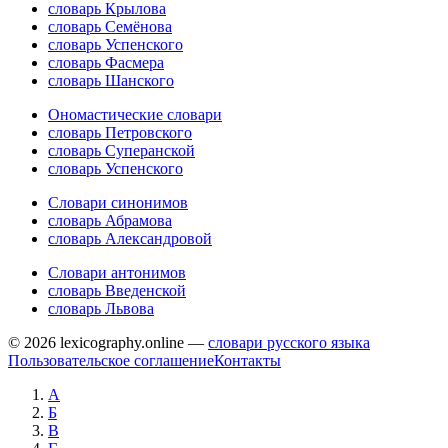
словарь Крылова
словарь Семёнова
словарь Успенского
словарь Фасмера
словарь Шанского
Ономастические словари
словарь Петровского
словарь Суперанской
словарь Успенского
Словари синонимов
словарь Абрамова
словарь Александровой
Словари антонимов
словарь Введенской
словарь Львова
© 2026 lexicography.online —
словари русского языка
Пользовательское соглашение
Контакты
А
Б
В