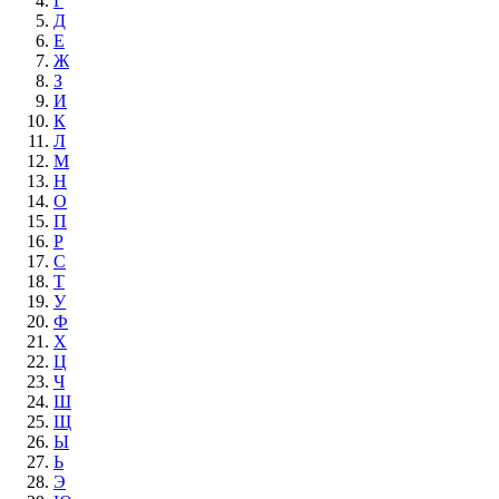
Г
Д
Е
Ж
З
И
К
Л
М
Н
О
П
Р
С
Т
У
Ф
Х
Ц
Ч
Ш
Щ
Ы
Ь
Э