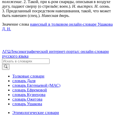
положение
.
2
. Такой, при к-ром снаряды, описывая в воздухе
дугу, падают сверху (о стрельбе; воен.).
Н. выстрел. Н. огонь
.
3
. Приделанный посредством навешивания, такой, что может
быть навешен (спец.).
Навесная дверь
.
Значение слова
навесный в толковом онлайн-словаре Ушакова
Д. Н.
ΛΓΩ
Лексикографический интернет-портал: онлайн-словари
русского языка
Толковые словари
словарь Даля
словарь Евгеньевой (МАС)
словарь Ефремовой
словарь Кузнецова
словарь Ожегова
словарь Ушакова
Этимологические словари