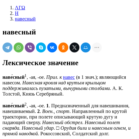
ΛΓΩ
Н
навесный
навесный
Лексическое значение
1
наве́сный
, -ая, -ое.
Прил. к
навес
(в 1 знач.); являющийся
навесом.
Навесная кровля над крутым крыльцом
поддерживалась пузатыми, вычурными столбами
. А. К.
Толстой, Князь Серебряный.
2
наве́сный
, -ая, -ое.
1
. Предназначенный для навешивания,
навешиваемый.
2
.
Воен., спорт
. Направленный по крутой
траектории, при полете описывающий крутую дугу и
падающий сверху.
Навесный обстрел. Навесный полет
снаряда. Навесный удар
. □
Орудия били и навесным огнем, и
прямой наводкой
. Рокоссовский, Солдатский долг.