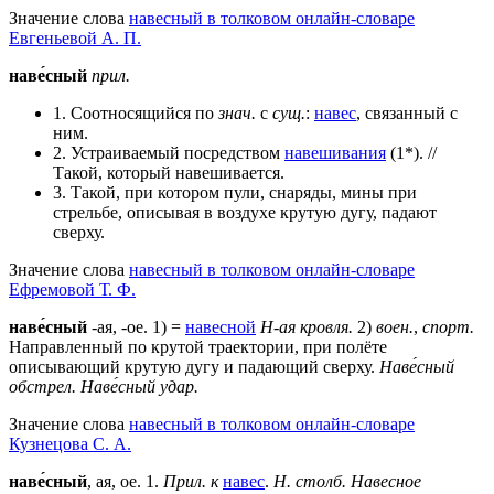
Значение слова
навесный в толковом онлайн-словаре
Евгеньевой А. П.
наве́сный
прил.
1. Соотносящийся по
знач.
с
сущ.
:
навес
, связанный с
ним.
2. Устраиваемый посредством
навешивания
(1*). //
Такой, который навешивается.
3. Такой, при котором пули, снаряды, мины при
стрельбе, описывая в воздухе крутую дугу, падают
сверху.
Значение слова
навесный в толковом онлайн-словаре
Ефремовой Т. Ф.
наве́сный
-ая, -ое. 1) =
навесной
Н-ая кровля.
2)
воен.
,
спорт.
Направленный по крутой траектории, при полёте
описывающий крутую дугу и падающий сверху.
Наве́сный
обстрел.
Наве́сный удар.
Значение слова
навесный в толковом онлайн-словаре
Кузнецова С. А.
наве́сный
, ая, ое.
1
.
Прил. к
навес
.
Н. столб. Навесное