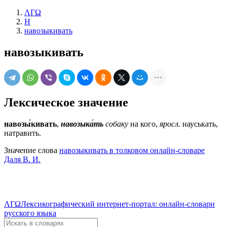
ΛΓΩ
Н
навозыкивать
навозыкивать
Лексическое значение
навозы́кивать
,
навозыка́ть
собаку
на кого,
яросл.
науськать,
натравить.
Значение слова
навозыкивать в толковом онлайн-словаре
Даля В. И.
ΛΓΩ
Лексикографический интернет-портал: онлайн-словари
русского языка