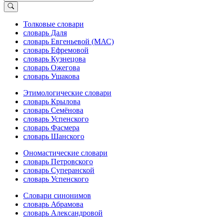
Толковые словари
словарь Даля
словарь Евгеньевой (МАС)
словарь Ефремовой
словарь Кузнецова
словарь Ожегова
словарь Ушакова
Этимологические словари
словарь Крылова
словарь Семёнова
словарь Успенского
словарь Фасмера
словарь Шанского
Ономастические словари
словарь Петровского
словарь Суперанской
словарь Успенского
Словари синонимов
словарь Абрамова
словарь Александровой