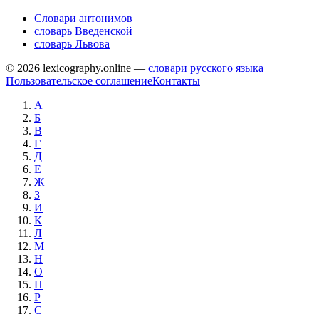
Словари антонимов
словарь Введенской
словарь Львова
© 2026 lexicography.online —
словари русского языка
Пользовательское соглашение
Контакты
А
Б
В
Г
Д
Е
Ж
З
И
К
Л
М
Н
О
П
Р
С