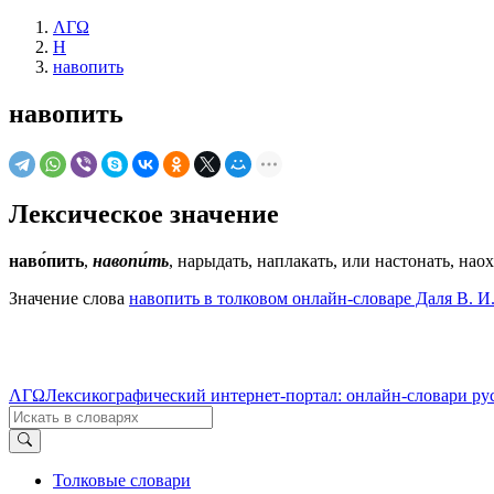
ΛΓΩ
Н
навопить
навопить
Лексическое значение
наво́пить
,
навопи́ть
, нарыдать, наплакать, или настонать, нао
Значение слова
навопить в толковом онлайн-словаре Даля В. И
ΛΓΩ
Лексикографический интернет-портал: онлайн-словари ру
Толковые словари