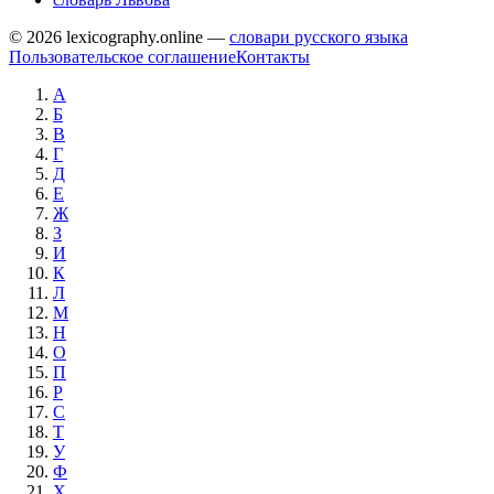
© 2026 lexicography.online —
словари русского языка
Пользовательское соглашение
Контакты
А
Б
В
Г
Д
Е
Ж
З
И
К
Л
М
Н
О
П
Р
С
Т
У
Ф
Х