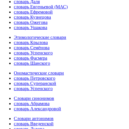
словарь Даля
словарь Евгеньевой (МАС)
словарь Ефремовой
словарь Кузнецова
словарь Ожегова
словарь Ушакова
Этимологические словари
словарь Крылова
словарь Семёнова
словарь Успенского
словарь Фасмера
словарь Шанского
Ономастические словари
словарь Петровского
словарь Суперанской
словарь Успенского
Словари синонимов
словарь Абрамова
словарь Александровой
Словари антонимов
словарь Введенской
словарь Львова