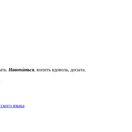
хать.
Навопи́ться
, вопить вдоволь, досыта.
.
сского языка