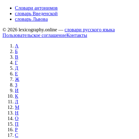
Словари антонимов
словарь Введенской
словарь Львова
© 2026 lexicography.online —
словари русского языка
Пользовательское соглашение
Контакты
А
Б
В
Г
Д
Е
Ж
З
И
К
Л
М
Н
О
П
Р
С