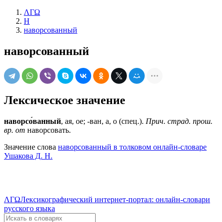
ΛΓΩ
Н
наворсованный
наворсованный
Лексическое значение
наворсо́ванный
, ая, ое; -ван, а, о (спец.).
Прич. страд. прош.
вр. от
наворсовать.
Значение слова
наворсованный в толковом онлайн-словаре
Ушакова Д. Н.
ΛΓΩ
Лексикографический интернет-портал: онлайн-словари
русского языка