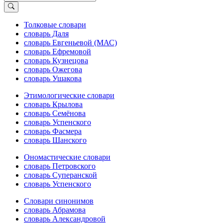
Толковые словари
словарь Даля
словарь Евгеньевой (МАС)
словарь Ефремовой
словарь Кузнецова
словарь Ожегова
словарь Ушакова
Этимологические словари
словарь Крылова
словарь Семёнова
словарь Успенского
словарь Фасмера
словарь Шанского
Ономастические словари
словарь Петровского
словарь Суперанской
словарь Успенского
Словари синонимов
словарь Абрамова
словарь Александровой