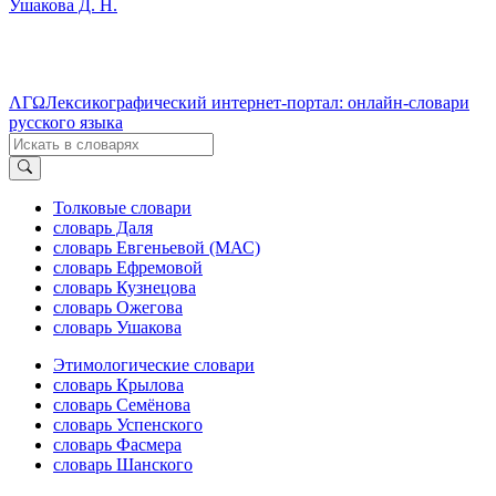
Ушакова Д. Н.
ΛΓΩ
Лексикографический интернет-портал: онлайн-словари
русского языка
Толковые словари
словарь Даля
словарь Евгеньевой (МАС)
словарь Ефремовой
словарь Кузнецова
словарь Ожегова
словарь Ушакова
Этимологические словари
словарь Крылова
словарь Семёнова
словарь Успенского
словарь Фасмера
словарь Шанского