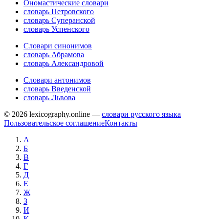
Ономастические словари
словарь Петровского
словарь Суперанской
словарь Успенского
Словари синонимов
словарь Абрамова
словарь Александровой
Словари антонимов
словарь Введенской
словарь Львова
© 2026 lexicography.online —
словари русского языка
Пользовательское соглашение
Контакты
А
Б
В
Г
Д
Е
Ж
З
И
К