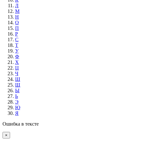
Л
М
Н
О
П
Р
С
Т
У
Ф
Х
Ц
Ч
Ш
Щ
Ы
Ь
Э
Ю
Я
Ошибка в тексте
×