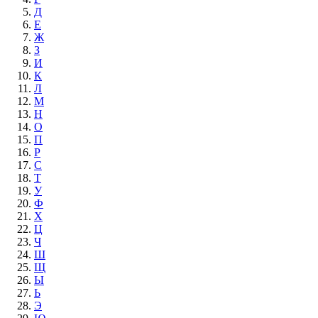
Д
Е
Ж
З
И
К
Л
М
Н
О
П
Р
С
Т
У
Ф
Х
Ц
Ч
Ш
Щ
Ы
Ь
Э