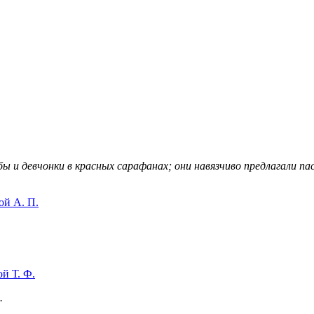
ы и девчонки в красных сарафанах; они навязчиво предлагали п
ой А. П.
й Т. Ф.
.