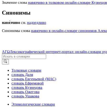
Значение слова
навязчиво в толковом онлайн-словаре Кузнецов
Синонимы
навя́зчиво
см.
надоедливо
Синонимы слова
навязчиво в онлайн-словаре синонимов Алекс
ΛΓΩ
Лексикографический интернет-портал: онлайн-словари ру
Толковые словари
словарь Даля
словарь Евгеньевой (МАС)
словарь Ефремовой
словарь Кузнецова
словарь Ожегова
словарь Ушакова
Этимологические словари