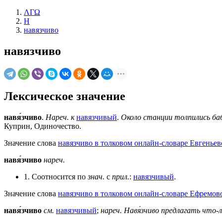
ΛΓΩ
Н
навязчиво
навязчиво
Лексическое значение
навя́зчиво
.
Нареч. к
навязчивый
.
Около станции толпились баб
Куприн, Одиночество.
Значение слова
навязчиво в толковом онлайн-словаре Евгеньев
навя́зчиво
нареч.
1. Соотносится по
знач.
с
прил.
:
навязчивый
.
Значение слова
навязчиво в толковом онлайн-словаре Ефремово
навя́зчиво
см.
навязчивый
;
нареч.
Навя́зчиво предлагать что-л