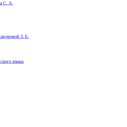
а С. А.
андровой З. Е.
сского языка