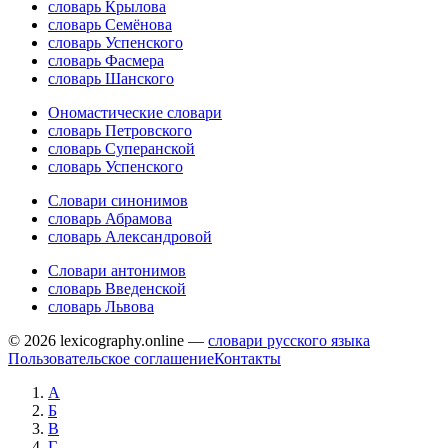
словарь Крылова
словарь Семёнова
словарь Успенского
словарь Фасмера
словарь Шанского
Ономастические словари
словарь Петровского
словарь Суперанской
словарь Успенского
Словари синонимов
словарь Абрамова
словарь Александровой
Словари антонимов
словарь Введенской
словарь Львова
© 2026 lexicography.online —
словари русского языка
Пользовательское соглашение
Контакты
А
Б
В
Г