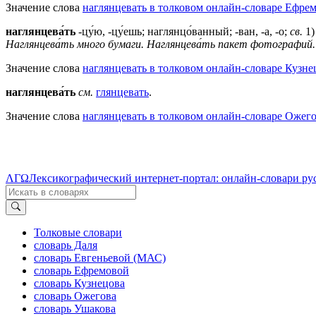
Значение слова
наглянцевать в толковом онлайн-словаре Ефрем
наглянцева́ть
-цу́ю, -цу́ешь; наглянцо́ванный; -ван, -а, -о;
св.
1)
Наглянцева́ть много бумаги.
Наглянцева́ть пакет фотографий.
Значение слова
наглянцевать в толковом онлайн-словаре Кузне
наглянцева́ть
см.
глянцевать
.
Значение слова
наглянцевать в толковом онлайн-словаре Ожего
ΛΓΩ
Лексикографический интернет-портал: онлайн-словари ру
Толковые словари
словарь Даля
словарь Евгеньевой (МАС)
словарь Ефремовой
словарь Кузнецова
словарь Ожегова
словарь Ушакова