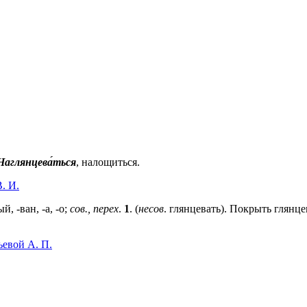
Наглянцева́ться
, налощиться.
. И.
й, -ван, -а, -о;
сов., перех
.
1
. (
несов
. глянцевать). Покрыть глянц
ьевой А. П.