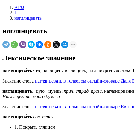
ΛΓΩ
Н
наглянцевать
наглянцевать
Лексическое значение
наглянцева́ть
что, налощить, вылощить, или покрыть лоском.
Значение слова
наглянцевать в толковом онлайн-словаре Даля В
наглянцева́ть
, -цу́ю. -цу́ешь;
прич. страд. прош
. наглянцо́ванны
Наглянцевать много бумаги
.
Значение слова
наглянцевать в толковом онлайн-словаре Евген
наглянцева́ть
сов.
перех.
1. Покрыть глянцем.