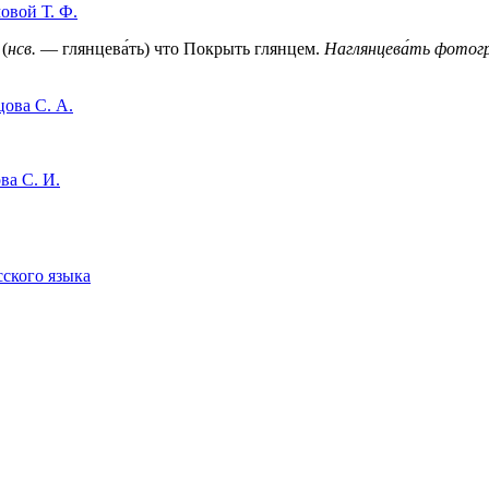
овой Т. Ф.
 (
нсв.
— глянцева́ть) что Покрыть глянцем.
Наглянцева́ть фотог
цова С. А.
ва C. И.
сского языка