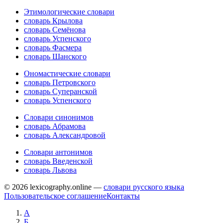
Этимологические словари
словарь Крылова
словарь Семёнова
словарь Успенского
словарь Фасмера
словарь Шанского
Ономастические словари
словарь Петровского
словарь Суперанской
словарь Успенского
Словари синонимов
словарь Абрамова
словарь Александровой
Словари антонимов
словарь Введенской
словарь Львова
© 2026 lexicography.online —
словари русского языка
Пользовательское соглашение
Контакты
А
Б