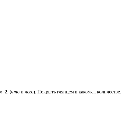
ем.
2
. (
что
и
чего
). Покрыть глянцем в каком-л. количестве.