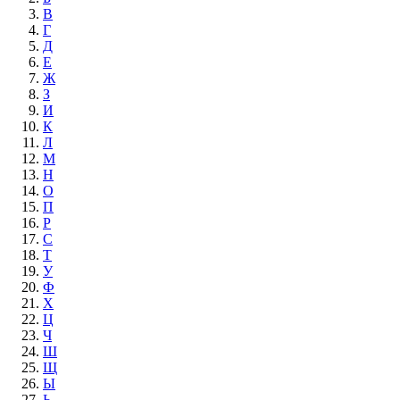
В
Г
Д
Е
Ж
З
И
К
Л
М
Н
О
П
Р
С
Т
У
Ф
Х
Ц
Ч
Ш
Щ
Ы
Ь