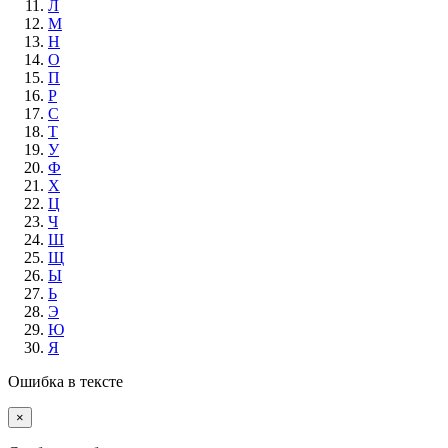
Л
М
Н
О
П
Р
С
Т
У
Ф
Х
Ц
Ч
Ш
Щ
Ы
Ь
Э
Ю
Я
Ошибка в тексте
×