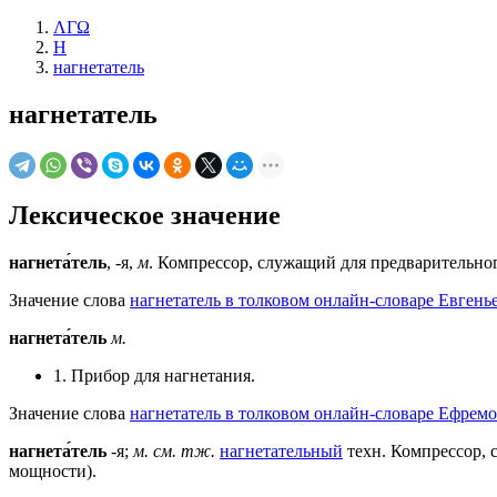
ΛΓΩ
Н
нагнетатель
нагнетатель
Лексическое значение
нагнета́тель
, -я,
м
. Компрессор, служащий для предварительно
Значение слова
нагнетатель в толковом онлайн-словаре Евгень
нагнета́тель
м.
1. Прибор для нагнетания.
Значение слова
нагнетатель в толковом онлайн-словаре Ефремо
нагнета́тель
-я;
м.
см. тж.
нагнетательный
техн. Компрессор, 
мощности).