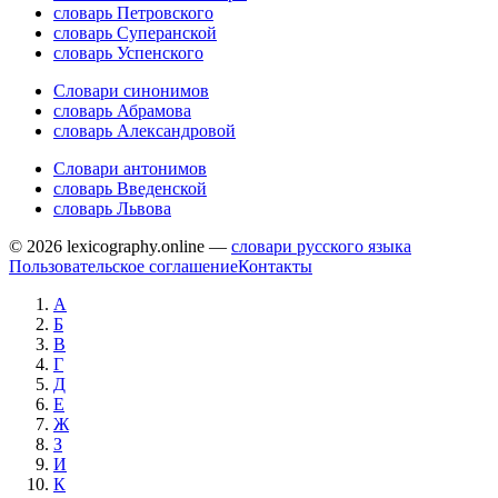
словарь Петровского
словарь Суперанской
словарь Успенского
Словари синонимов
словарь Абрамова
словарь Александровой
Словари антонимов
словарь Введенской
словарь Львова
© 2026 lexicography.online —
словари русского языка
Пользовательское соглашение
Контакты
А
Б
В
Г
Д
Е
Ж
З
И
К