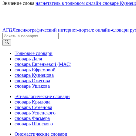
Значение слова
нагнетатель в толковом онлайн-словаре Кузнецо
ΛΓΩ
Лексикографический интернет-портал: онлайн-словари ру
Толковые словари
словарь Даля
словарь Евгеньевой (МАС)
словарь Ефремовой
словарь Кузнецова
словарь Ожегова
словарь Ушакова
Этимологические словари
словарь Крылова
словарь Семёнова
словарь Успенского
словарь Фасмера
словарь Шанского
Ономастические словари