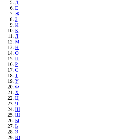
Д
Е
Ж
З
И
К
Л
М
Н
О
П
Р
С
Т
У
Ф
Х
Ц
Ч
Ш
Щ
Ы
Ь
Э
Ю