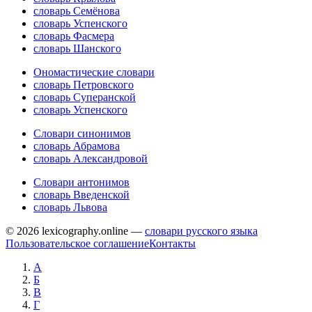
словарь Семёнова
словарь Успенского
словарь Фасмера
словарь Шанского
Ономастические словари
словарь Петровского
словарь Суперанской
словарь Успенского
Словари синонимов
словарь Абрамова
словарь Александровой
Словари антонимов
словарь Введенской
словарь Львова
© 2026 lexicography.online —
словари русского языка
Пользовательское соглашение
Контакты
А
Б
В
Г