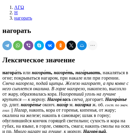
ΛΓΩ
Н
нагорать
нагорать
Лексическое значение
нагора́ть
или
нагора́ть, нагоре́ть, нага́рывать
, накаляться в
огне; покрываться нагаром, при накале или при горении.
Свеча нагорела, подай щипцы. Железо нагорает, а при ковке с
него сыплется окалина. В горле нагорело,
накипело, высохло
от жару, образовалась кора.
Нагоревший уголь на лучине
крупится — к морозу.
Нагоре́лась
свеча,
догорает.
Нагора́нье
ср.
длит.
нагоре́нье
оконч.
нага́р
м.
нага́рка
ж.
об.
сост. по знач.
||
Нагар,
накипь, кора от горенья, кипенья, от жару;
глаг.
окалина на железе; накипь в самоваре; шлак в горну;
обуглившийся кончик горящей светильни; сухость и кора на
губах, на языке, в горле, смякоть, смага; накипь смолы на осях
и пр.
Много нагару на лучине, к морозу.
Нагоре́лый
,