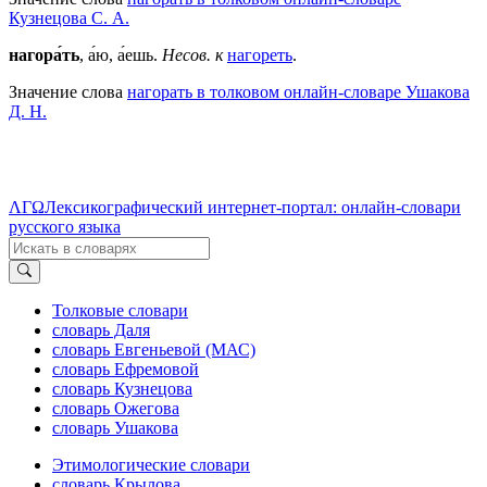
Кузнецова С. А.
нагора́ть
, а́ю, а́ешь.
Несов. к
нагореть
.
Значение слова
нагорать в толковом онлайн-словаре Ушакова
Д. Н.
ΛΓΩ
Лексикографический интернет-портал: онлайн-словари
русского языка
Толковые словари
словарь Даля
словарь Евгеньевой (МАС)
словарь Ефремовой
словарь Кузнецова
словарь Ожегова
словарь Ушакова
Этимологические словари
словарь Крылова