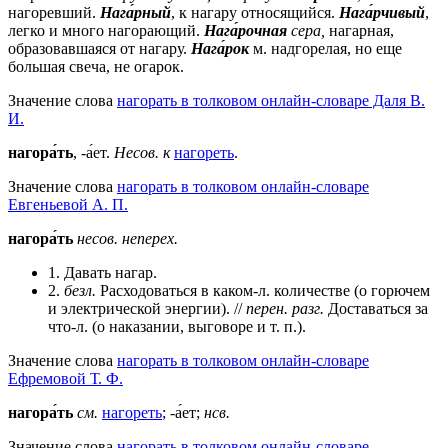
нагоревший.
Нага́рный
, к нагару относящийся.
Нага́рчивый
,
легко и много нагорающий.
Нага́рочная
сера,
нагарная,
образовавшаяся от нагару.
Нага́рок
м.
надгорелая, но еще
большая свеча, не огарок.
Значение слова
нагорать в толковом онлайн-словаре Даля В.
И.
нагора́ть
, -а́ет.
Несов. к
нагореть
.
Значение слова
нагорать в толковом онлайн-словаре
Евгеньевой А. П.
нагора́ть
несов.
неперех.
1. Давать нагар.
2.
безл.
Расходоваться в каком-л. количестве (о горючем
и электрической энергии). //
перен.
разг.
Доставаться за
что-л. (о наказании, выговоре и т. п.).
Значение слова
нагорать в толковом онлайн-словаре
Ефремовой Т. Ф.
нагора́ть
см.
нагореть
; -а́ет;
нсв.
Значение слова
нагорать в толковом онлайн-словаре