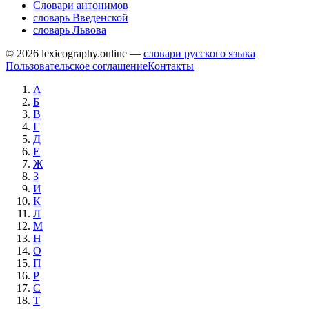
Словари антонимов
словарь Введенской
словарь Львова
© 2026 lexicography.online —
словари русского языка
Пользовательское соглашение
Контакты
А
Б
В
Г
Д
Е
Ж
З
И
К
Л
М
Н
О
П
Р
С
Т