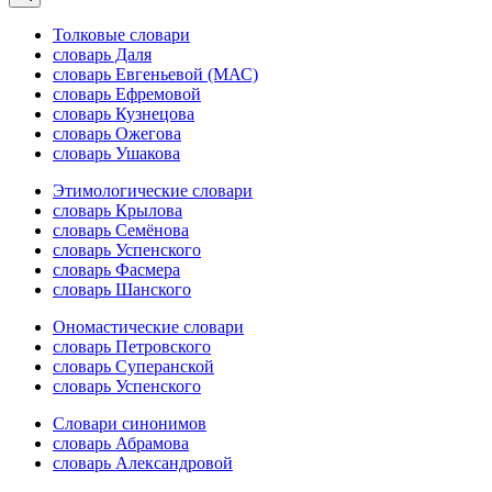
Толковые словари
словарь Даля
словарь Евгеньевой (МАС)
словарь Ефремовой
словарь Кузнецова
словарь Ожегова
словарь Ушакова
Этимологические словари
словарь Крылова
словарь Семёнова
словарь Успенского
словарь Фасмера
словарь Шанского
Ономастические словари
словарь Петровского
словарь Суперанской
словарь Успенского
Словари синонимов
словарь Абрамова
словарь Александровой