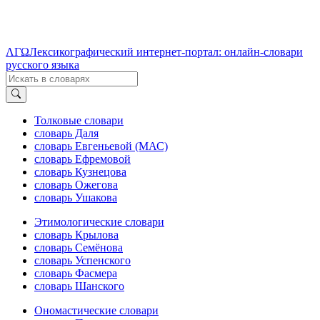
ΛΓΩ
Лексикографический интернет-портал: онлайн-словари
русского языка
Толковые словари
словарь Даля
словарь Евгеньевой (МАС)
словарь Ефремовой
словарь Кузнецова
словарь Ожегова
словарь Ушакова
Этимологические словари
словарь Крылова
словарь Семёнова
словарь Успенского
словарь Фасмера
словарь Шанского
Ономастические словари