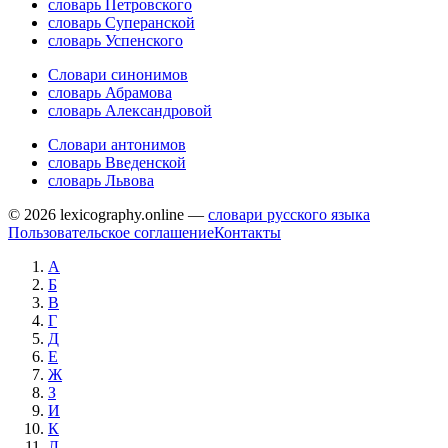
словарь Петровского
словарь Суперанской
словарь Успенского
Словари синонимов
словарь Абрамова
словарь Александровой
Словари антонимов
словарь Введенской
словарь Львова
© 2026 lexicography.online —
словари русского языка
Пользовательское соглашение
Контакты
А
Б
В
Г
Д
Е
Ж
З
И
К
Л