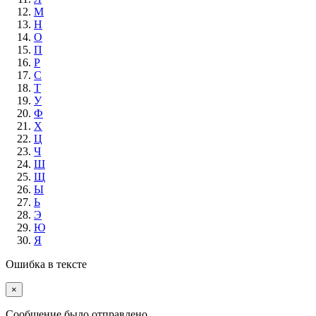
М
Н
О
П
Р
С
Т
У
Ф
Х
Ц
Ч
Ш
Щ
Ы
Ь
Э
Ю
Я
Ошибка в тексте
×
Cообщение было отправлено