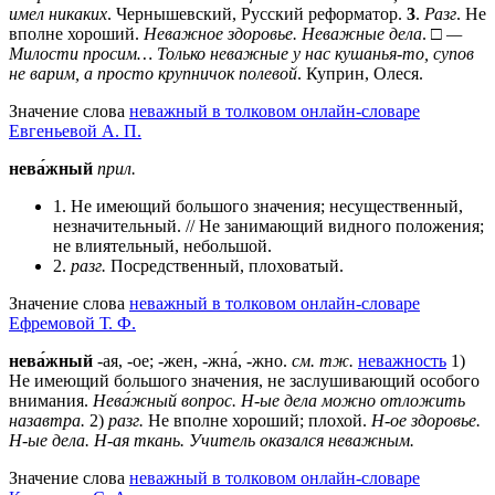
имел никаких
. Чернышевский, Русский реформатор.
3
.
Разг
. Не
вполне хороший.
Неважное здоровье. Неважные дела
. □
—
Милости просим… Только неважные у нас кушанья-то, супов
не варим, а просто крупничок полевой
. Куприн, Олеся.
Значение слова
неважный в толковом онлайн-словаре
Евгеньевой А. П.
нева́жный
прил.
1. Не имеющий большого значения; несущественный,
незначительный. // Не занимающий видного положения;
не влиятельный, небольшой.
2.
разг.
Посредственный, плоховатый.
Значение слова
неважный в толковом онлайн-словаре
Ефремовой Т. Ф.
нева́жный
-ая, -ое; -жен, -жна́, -жно.
см. тж.
неважность
1)
Не имеющий большого значения, не заслушивающий особого
внимания.
Нева́жный вопрос.
Н-ые дела можно отложить
назавтра.
2)
разг.
Не вполне хороший; плохой.
Н-ое здоровье.
Н-ые дела.
Н-ая ткань.
Учитель оказался неважным.
Значение слова
неважный в толковом онлайн-словаре