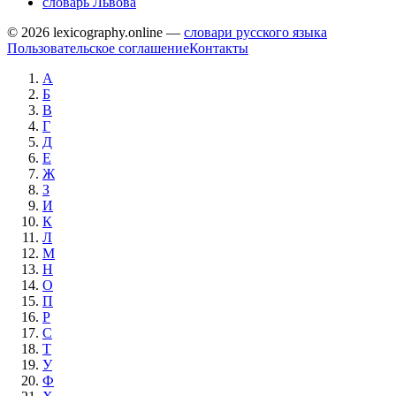
словарь Львова
© 2026 lexicography.online —
словари русского языка
Пользовательское соглашение
Контакты
А
Б
В
Г
Д
Е
Ж
З
И
К
Л
М
Н
О
П
Р
С
Т
У
Ф