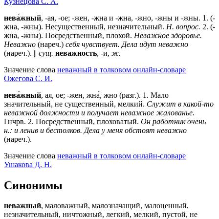
Кузнецова С. А.
нева́жный
, -ая, -ое; -жен, -жна и -жна, -жно, -жны и -жны. 1. (-
жна, -жны). Несущественный, незначительный.
Н. вопрос.
2. (-
жна, -жны). Посредственный, плохой.
Неважное здоровье.
Неважно
(нареч.)
себя чувствует. Дела идут неважно
(нареч.). ||
сущ.
неважность
, -и,
ж.
Значение слова
неважный в толковом онлайн-словаре
Ожегова C. И.
нева́жный
, ая, ое; -жен, жна́, жно (разг.).
1
. Мало
значительный, не существенный, мелкий.
Служит в какой-то
неважной должности и получает неважное жалованье
.
Гнчрв.
2
. Посредственный, плоховатый.
Он работник очень
н.: и ленив и бестолков. Дела у меня обстоят неважно
(нареч.).
Значение слова
неважный в толковом онлайн-словаре
Ушакова Д. Н.
Синонимы
неважный
, маловажный, малозначащий, малоценный,
незначительный, ничтожный, легкий, мелкий, пустой, не