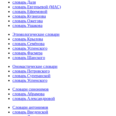
словарь Даля
словарь Евгеньевой (МАС)
словарь Ефремовой
словарь Кузнецова
словарь Ожегова
словарь Ушакова
Этимологические словари
словарь Крылова
словарь Семёнова
словарь Успенского
словарь Фасмера
словарь Шанского
Ономастические словари
словарь Петровского
словарь Суперанской
словарь Успенского
Словари синонимов
словарь Абрамова
словарь Александровой
Словари антонимов
словарь Введенской