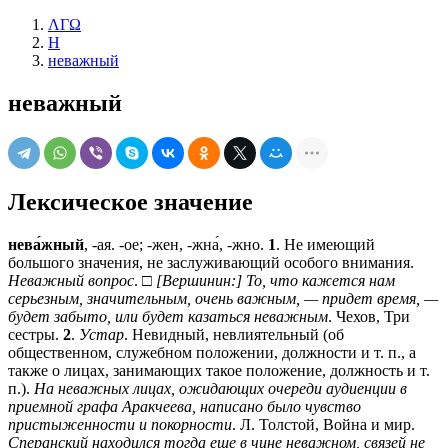
ΛΓΩ
Н
неважный
неважный
Лексическое значение
нева́жный
, -ая. -ое; -жен, -жна́, -жно.
1
. Не имеющий
большого значения, не заслуживающий особого внимания.
Неважный вопрос
. □
[Вершинин:] То, что кажется нам
серьезным, значительным, очень важным, — придет время, —
будет забыто, или будет казаться неважным
. Чехов, Три
сестры.
2
.
Устар
. Невидный, невлиятельный (об
общественном, служебном положении, должности и т. п., а
также о лицах, занимающих такое положение, должность и т.
п.).
На неважных лицах, ожидающих очереди аудиенции в
приемной графа Аракчеева, написано было чувство
пристыженности и покорности
. Л. Толстой, Война и мир.
Сперанский находился тогда еще в чине неважном, связей не