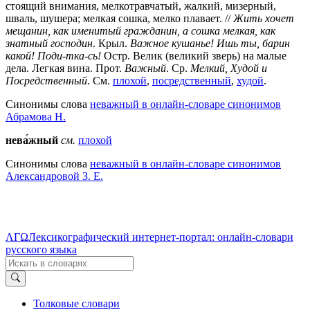
стоящий внимания, мелкотравчатый, жалкий, мизерный,
шваль, шушера; мелкая сошка, мелко плавает. //
Жить хочет
мещанин, как именитый гражданин, а сошка мелкая, как
знатный господин
. Крыл.
Важное кушанье! Ишь ты, барин
какой! Поди-тка-сь!
Остр. Велик (великий зверь) на малые
дела. Легкая вина. Прот.
Важный
. Ср.
Мелкий, Худой и
Посредственный
. См.
плохой
,
посредственный
,
худой
.
Синонимы слова
неважный в онлайн-словаре синонимов
Абрамова Н.
нева́жный
см.
плохой
Синонимы слова
неважный в онлайн-словаре синонимов
Александровой З. Е.
ΛΓΩ
Лексикографический интернет-портал: онлайн-словари
русского языка
Толковые словари