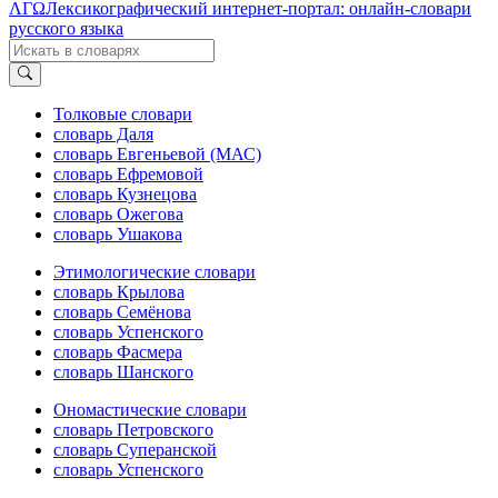
ΛΓΩ
Лексикографический интернет-портал: онлайн-словари
русского языка
Толковые словари
словарь Даля
словарь Евгеньевой (МАС)
словарь Ефремовой
словарь Кузнецова
словарь Ожегова
словарь Ушакова
Этимологические словари
словарь Крылова
словарь Семёнова
словарь Успенского
словарь Фасмера
словарь Шанского
Ономастические словари
словарь Петровского
словарь Суперанской
словарь Успенского