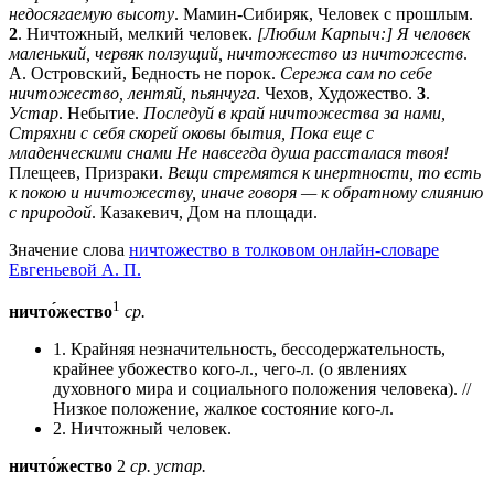
недосягаемую высоту
. Мамин-Сибиряк, Человек с прошлым.
2
. Ничтожный, мелкий человек.
[Любим Карпыч:] Я человек
маленький, червяк ползущий, ничтожество из ничтожеств
.
А. Островский, Бедность не порок.
Сережа сам по себе
ничтожество, лентяй, пьянчуга
. Чехов, Художество.
3
.
Устар
. Небытие.
Последуй в край ничтожества за нами,
Стряхни с себя скорей оковы бытия, Пока еще с
младенческими снами Не навсегда душа рассталася твоя!
Плещеев, Призраки.
Вещи стремятся к инертности, то есть
к покою и ничтожеству, иначе говоря — к обратному слиянию
с природой
. Казакевич, Дом на площади.
Значение слова
ничтожество в толковом онлайн-словаре
Евгеньевой А. П.
1
ничто́жество
ср.
1. Крайняя незначительность, бессодержательность,
крайнее убожество кого-л., чего-л. (о явлениях
духовного мира и социального положения человека). //
Низкое положение, жалкое состояние кого-л.
2. Ничтожный человек.
ничто́жество
2
ср.
устар.