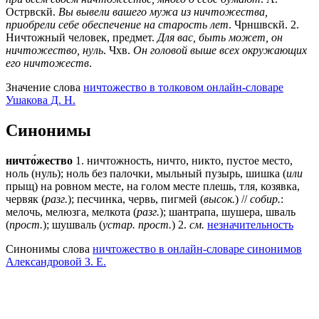
Острвскй.
Вы вывели вашего мужа из ничтожества,
приобрели себе обеспечение на старость лет
. Чрншвскй.
2
.
Ничтожный человек, предмет.
Для вас, быть может, он
ничтожество, нуль
. Чхв.
Он головой выше всех окружающих
его ничтожеств
.
Значение слова
ничтожество в толковом онлайн-словаре
Ушакова Д. Н.
Синонимы
ничто́жество
1. ничтожность, ничто, никто, пустое место,
ноль (нуль); ноль без палочки, мыльный пузырь, шишка (
или
прыщ) на ровном месте, на голом месте плешь, тля, козявка,
червяк (
разг.
); песчинка, червь, пигмей (
высок.
) //
собир.
:
мелочь, мелюзга, мелкота (
разг.
); шантрапа, шушера, шваль
(
прост.
); шушваль (
устар.
прост.
) 2.
см.
незначительность
Синонимы слова
ничтожество в онлайн-словаре синонимов
Александровой З. Е.