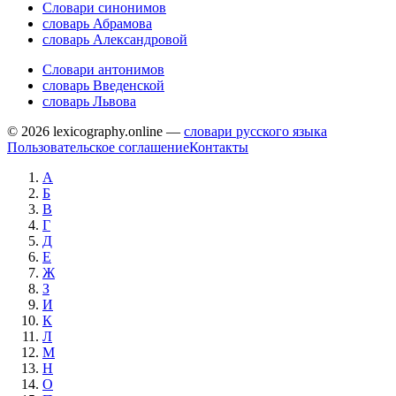
Словари синонимов
словарь Абрамова
словарь Александровой
Словари антонимов
словарь Введенской
словарь Львова
© 2026 lexicography.online —
словари русского языка
Пользовательское соглашение
Контакты
А
Б
В
Г
Д
Е
Ж
З
И
К
Л
М
Н
О