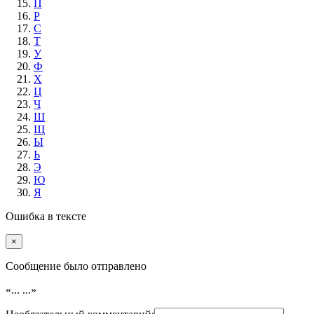
П
Р
С
Т
У
Ф
Х
Ц
Ч
Ш
Щ
Ы
Ь
Э
Ю
Я
Ошибка в тексте
×
Cообщение было отправлено
«...
...»