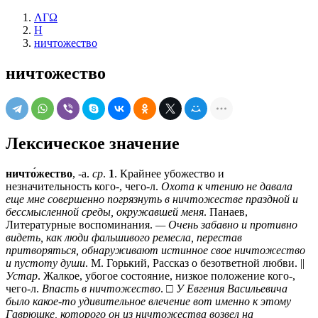
ΛΓΩ
Н
ничтожество
ничтожество
Лексическое значение
ничто́жество
, -а.
ср
.
1
. Крайнее убожество и
незначительность кого-, чего-л.
Охота к чтению не давала
еще мне совершенно погрязнуть в ничтожестве праздной и
бессмысленной среды, окружавшей меня
. Панаев,
Литературные воспоминания.
— Очень забавно и противно
видеть, как люди фальшивого ремесла, перестав
притворяться, обнаруживают истинное свое ничтожество
и пустоту души
. М. Горький, Рассказ о безответной любви. ||
Устар
. Жалкое, убогое состояние, низкое положение кого-,
чего-л.
Впасть в ничтожество
. □
У Евгения Васильевича
было какое-то удивительное влечение вот именно к этому
Гаврюшке, которого он из ничтожества возвел на