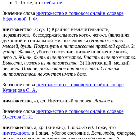
1. То же, что:
небытие
.
Значение слова
ничтожество в толковом онлайн-словаре
Ефремовой Т. Ф.
ничто́жество
-а;
ср.
1) Крайняя незначительность,
неразвитость, бессодержательность кого-, чего-л. (явлениях
духовной и социальной жизни человека)
Ничто́жество
мыслей, души.
Погрязнуть в ничтожестве праздной среды.
2)
устар.
Жалкое, убогое состояние, низкое положение кого-,
чего-л.
Жить, быть в ничтожестве.
Впасть в ничто́жество.
Вывести, извлечь из ничтожества.
3) Ничтожный, мелкий
человек.
Полное, абсолютное ничто́жество.
С таким
ничтожеством не хочется иметь дело.
Значение слова
ничтожество в толковом онлайн-словаре
Кузнецова С. А.
ничто́жество
, -а,
ср.
Ничтожный человек.
Жалкое н.
Значение слова
ничтожество в толковом онлайн-словаре
Ожегова C. И.
ничто́жество
, а,
ср
. (книжн.).
1
.
только ед
. Тоже, что
ничтожность
в 1 знач.; убогое состояние.
Есть люди, которые,
при всем своем ничтожестве, много о себе думают
. А.