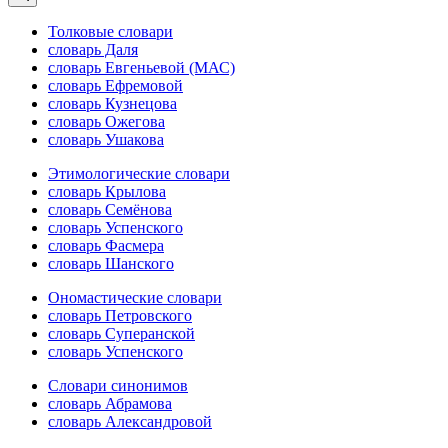
Толковые словари
словарь Даля
словарь Евгеньевой (МАС)
словарь Ефремовой
словарь Кузнецова
словарь Ожегова
словарь Ушакова
Этимологические словари
словарь Крылова
словарь Семёнова
словарь Успенского
словарь Фасмера
словарь Шанского
Ономастические словари
словарь Петровского
словарь Суперанской
словарь Успенского
Словари синонимов
словарь Абрамова
словарь Александровой