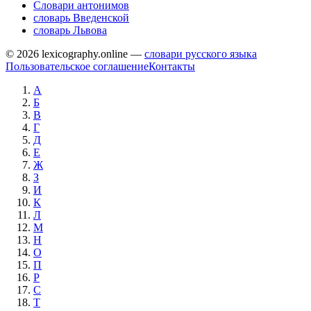
Словари антонимов
словарь Введенской
словарь Львова
© 2026 lexicography.online —
словари русского языка
Пользовательское соглашение
Контакты
А
Б
В
Г
Д
Е
Ж
З
И
К
Л
М
Н
О
П
Р
С
Т