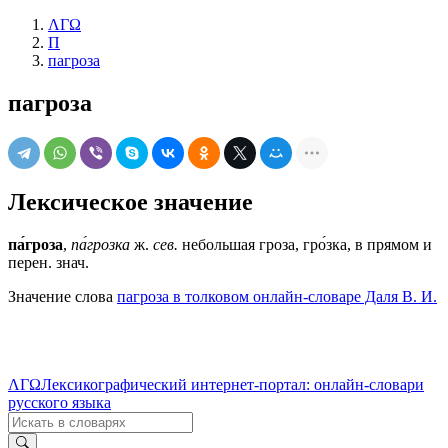
ΛΓΩ
П
пагроза
пагроза
Лексическое значение
па́гроза
,
па́грозка
ж.
сев.
небольшая гроза, гро́зка, в прямом и
перен.
знач.
Значение слова
пагроза в толковом онлайн-словаре Даля В. И.
ΛΓΩ
Лексикографический интернет-портал: онлайн-словари
русского языка