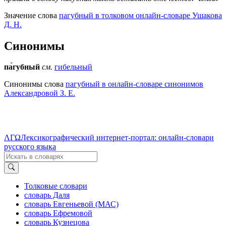
Значение слова
пагубный в толковом онлайн-словаре Ушакова
Д. Н.
Синонимы
па́губный
см.
гибельный
Синонимы слова
пагубный в онлайн-словаре синонимов
Александровой З. Е.
ΛΓΩ
Лексикографический интернет-портал: онлайн-словари
русского языка
Толковые словари
словарь Даля
словарь Евгеньевой (МАС)
словарь Ефремовой
словарь Кузнецова