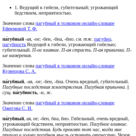
1. Ведущий к гибели, губительный; угрожающий
бедствием, неприятностью.
Значение слова
пагубный в толковом онлайн-словаре
Ефремовой Т. Ф.
па́губный
-ая, -ое; -бен, -бна, -бно.
см. тж.
пагубно
,
пагубность
Ведущий к гибели, угрожающий гибелью;
губительный.
П-ое влияние.
П-ая страсть.
П-ая привычка.
П-
ые намерения.
Значение слова
пагубный в толковом онлайн-словаре
Кузнецова С. А.
па́губный
, -ая, -ое; -бен, -бна. Очень вредный, губительный.
Пагубные последствия землетрясения. Пагубная привычка.
||
сущ.
па́губность
, -и,
ж.
Значение слова
пагубный в толковом онлайн-словаре
Ожегова C. И.
па́губный
, ая, ое; -бен, бна, бно. Гибельный, очень вредный,
угрожающий бедствием, неприятностью.
Пагубное влияние.
Пагубные последствия. Будь проклят тот час, когда мне
пришла в голову пагубная мысль оставить отечество
. Чехов.