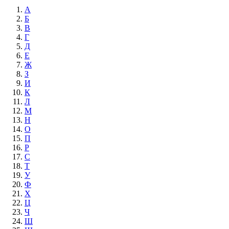
А
Б
В
Г
Д
Е
Ж
З
И
К
Л
М
Н
О
П
Р
С
Т
У
Ф
Х
Ц
Ч
Ш