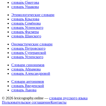
словарь Ожегова
словарь Ушакова
Этимологические словари
словарь Крылова
словарь Семёнова
словарь Успенского
словарь Фасмера
словарь Шанского
Ономастические словари
словарь Петровского
словарь Суперанской
словарь Успенского
Словари синонимов
словарь Абрамова
словарь Александровой
Словари антонимов
словарь Введенской
словарь Львова
© 2026 lexicography.online —
словари русского языка
Пользовательское соглашение
Контакты