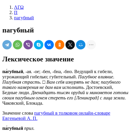
ΛΓΩ
П
пагубный
пагубный
Лексическое значение
па́губный
, -ая. -ое; -бен, -бна, -бно. Ведущий к гибели,
угрожающий гибелью; губительный.
Пагубное влияние.
Пагубная страсть
. □
Вам себя изнурять не дам; пагубного
такого намерения не дам вам исполнить
. Достоевский,
Бедные люди.
Двенадцать тысяч орудий и минометов готовы
своим пагубным огнем стереть его [Ленинград] с лица земли
.
Чаковский, Блокада.
Значение слова
пагубный в толковом онлайн-словаре
Евгеньевой А. П.
па́губный
прил.