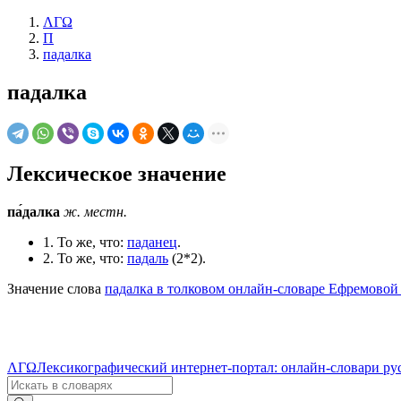
ΛΓΩ
П
падалка
падалка
Лексическое значение
па́далка
ж.
местн.
1. То же, что:
паданец
.
2. То же, что:
падаль
(2*2).
Значение слова
падалка в толковом онлайн-словаре Ефремовой 
ΛΓΩ
Лексикографический интернет-портал: онлайн-словари ру