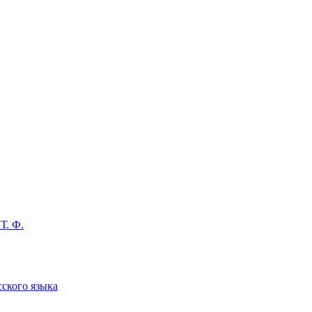
Т. Ф.
сского языка