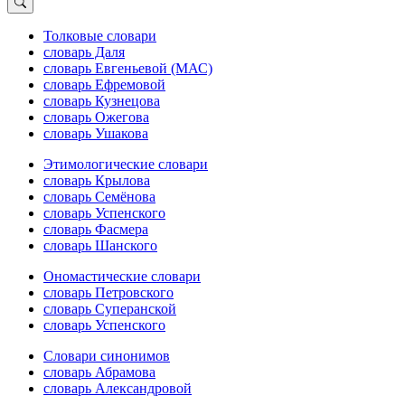
Толковые словари
словарь Даля
словарь Евгеньевой (МАС)
словарь Ефремовой
словарь Кузнецова
словарь Ожегова
словарь Ушакова
Этимологические словари
словарь Крылова
словарь Семёнова
словарь Успенского
словарь Фасмера
словарь Шанского
Ономастические словари
словарь Петровского
словарь Суперанской
словарь Успенского
Словари синонимов
словарь Абрамова
словарь Александровой