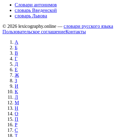
Словари антонимов
словарь Введенской
словарь Львова
© 2026 lexicography.online —
словари русского языка
Пользовательское соглашение
Контакты
А
Б
В
Г
Д
Е
Ж
З
И
К
Л
М
Н
О
П
Р
С
Т