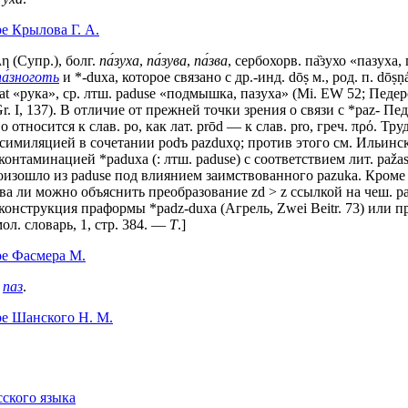
е Крылова Г. А.
η (Супр.), болг.
па́зуха
,
па́зува
,
па́зва
, сербохорв. па̏зухо «пазуха,
па́зноготь
и *-duха, которое связано с др.-инд. dōṣ м., род. п. dō
ōаt «рука», ср. лтш. paduse «подмышка, пазуха» (Мi. ЕW 52; Педерсе
r. I, 137). В отличие от прежней точки зрения о связи с *раz- Педер
о относится к слав. ро, как лат. рrōd — к слав. рrо, греч. πρό. Т
диссимиляцией в сочетании роdъ pazduхǫ; против этого см. Ильин
нтаминацией *раduха (: лтш. раdusе) с соответствием лит. раžаstì
произошло из paduse под влиянием заимствованного раzukа. Кроме
ва ли можно объяснить преобразование zd > z ссылкой на чеш. раž
онструкция праформы *padz-duхa (Агрель, Zwei Beitr. 73) или пр
мол. словарь, 1, стр. 384. —
Т
.]
ре Фасмера М.
.
паз
.
ре Шанского Н. М.
сского языка