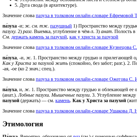
5. Дуга свода (в архитектуре).
Значение слова
пазуха в толковом онлайн-словаре Ефремовой Т
па́зуха
-и;
ж.
см. тж.
пазушный
1) Пространство между грудью
пазуху.
2)
разг.
Выемка, углубление в чём-л. 3)
анат.
Полость в 
См.
держать камень за пазухой
,
как у христа за пазухой
Значение слова
пазуха в толковом онлайн-словаре Кузнецова С.
па́зуха
, -и,
ж.
1. Пространство между грудью и прилегающей 
Как у Христа за пазухой жить
(спокойно, без забот; разг.). 2.
-ая, -ое (ко 2 знач.; спец.).
Значение слова
пазуха в толковом онлайн-словаре Ожегова C. 
па́зуха
, и,
ж
.
1
. Пространство между грудью и облекающей ее о
(анат.).
Лобные пазухи. Мышечные пазухи
.
3
. Углубление между 
пазухой
(держать) — см.
камень
.
Как у Христа за пазухой
(жить
Значение слова
пазуха в толковом онлайн-словаре Ушакова Д. 
Этимология
Па́зуха
. Вероятно, образовано от
паз
(см.) с помощью суффикс