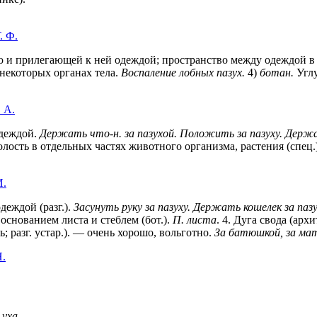
. Ф.
 и прилегающей к ней одеждой; пространство между одеждой в 
некоторых органах тела.
Воспаление лобных пазух.
4)
ботан.
Углу
 А.
одеждой.
Держать что-н. за пазухой. Положить за пазуху. Держа
 Полость в отдельных частях животного организма, растения (спец.
И.
деждой (разг.).
Засунуть руку за пазуху. Держать кошелек за паз
основанием листа и стеблем (бот.).
П. листа
.
4
. Дуга свода (архит
; разг. устар.). — очень хорошо, вольготно.
За батюшкой, за мат
Н.
а
уха
.