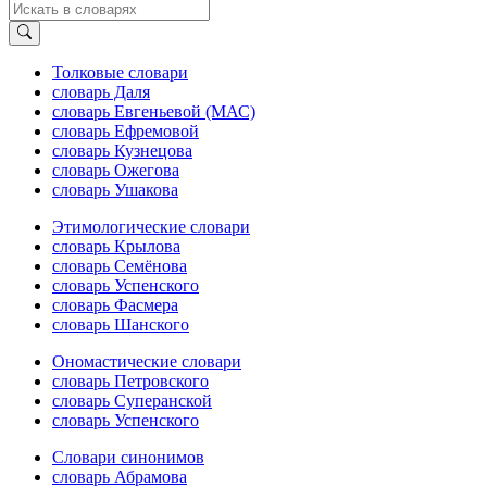
Толковые словари
словарь Даля
словарь Евгеньевой (МАС)
словарь Ефремовой
словарь Кузнецова
словарь Ожегова
словарь Ушакова
Этимологические словари
словарь Крылова
словарь Семёнова
словарь Успенского
словарь Фасмера
словарь Шанского
Ономастические словари
словарь Петровского
словарь Суперанской
словарь Успенского
Словари синонимов
словарь Абрамова