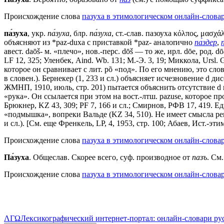
Происхождение слова
пазуха в этимологическом онлайн-словар
па́зуха
, укр.
па́зуха
, блр.
па́зуха
, ст.-слав.
пазоуха
κόλπος, μασχάλ
объясняют из *раz-duха с приставкой *раz- аналоrично
па́здер
,
авест. dаōš- м. «плечо», нов.-перс. dōš — то же, ирл. dōе, род. d
LF 12, 325; Уленбек, Aind. Wb. 131; М.-Э. 3, 19; Миккола, Ursl. G
которое он сравнивает с лит. рõ «под». По его мнению, это слов
в словен.). Бернекер (1, 233 и сл.) объясняет исчезновение d 
ЖМНП, 1910, июль, стр. 201) пытается объяснить отсутствие d ко
«рука». Он ссылается при этом на вост.-лтш. раzusе, которое 
Брюкнер, KZ 43, 309; РF 7, 166 и сл.; Смирнов, РФВ 17, 419. Ед
«подмышка», вопреки Вальде (KZ 34, 510). Не имеет смысла рек
и сл.). [См. еще Френкель, LР, 4, 1953, стр. 100; Абаев, Ист.-эти
Происхождение слова
пазуха в этимологическом онлайн-слова
Па́зуха
. Общеслав. Скорее всего, суф. производное от
пазъ
. См
Происхождение слова
пазуха в этимологическом онлайн-слова
ΛΓΩ
Лексикографический интернет-портал: онлайн-словари ру