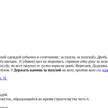
ей одеждой (обычно в сочетаниях: за пазуху, за пазухой).
Дробь 
На шихане.
[Судаков] шел не торопясь, спрятав одну руку за пазу
уду; во всех пазухах ее густо чернела грязь
. Вересаев, Дедушка
еблем. ◊
Держать камень за пазухой
на кого, против кого
см
.
ка
А. П.
ждой.
межуток, образующийся во время строительства чего-л.
ике).