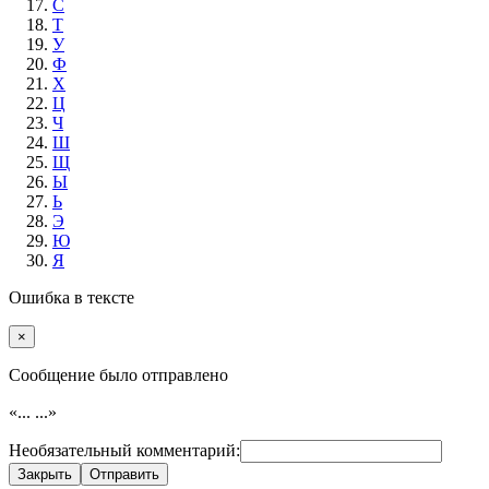
С
Т
У
Ф
Х
Ц
Ч
Ш
Щ
Ы
Ь
Э
Ю
Я
Ошибка в тексте
×
Cообщение было отправлено
«...
...»
Необязательный комментарий:
Закрыть
Отправить