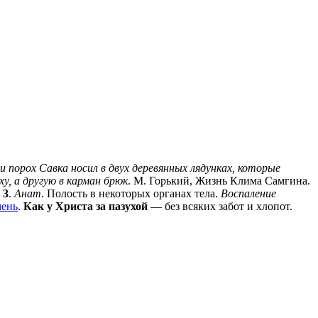
и порох Савка носил в двух деревянных лядунках, которые
ху, а другую в карман брюк
. М. Горький, Жизнь Клима Самгина.
.
3
.
Анат
. Полость в некоторых органах тела.
Воспаление
мень
.
Как у Христа за пазухой
— без всяких забот и хлопот.