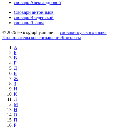
словарь Александровой
Словари антонимов
словарь Введенской
словарь Львова
© 2026 lexicography.online —
словари русского языка
Пользовательское соглашение
Контакты
А
Б
В
Г
Д
Е
Ж
З
И
К
Л
М
Н
О
П
Р