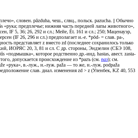
 плечо», словен. pȃzduha, чеш., слвц., польск. раzuсhа. || Обычно
ṣṇás «рука; предплечье; нижняя часть передней лапы животного»,
н, IF 5, 36; 26, 292 и сл.; Мейе, Ét. 161 и сл.; 250; Маценауэр,
сен (IF 26, 296 и сл.) предполагает и.-е. *рōd- = слав. ра-,
рудность представляет z вместо zd (последнее сохранилось только
ский, ИОРЯС 20, 3, 81 и сл. С др. стороны, Эндзелин (СБЭ 108,
s «подмышка», которое родственно др.-инд. hastas, авест. zasta-
 того, допускается происхождение из *раzъ (см.
паз
); см.
е «рука», в.-луж., н.-луж. раžа — то же, н.-луж. роdраžа
едположение слав. диал. изменения zd > z (Уленбек, KZ 40, 553