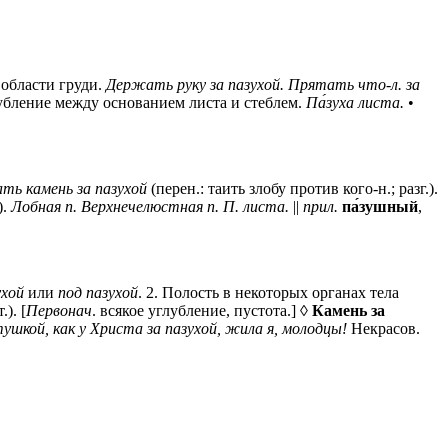
области груди.
Держать руку за пазухой.
Прятать что-л. за
бление между основанием листа и стеблем.
Па́зуха листа.
•
ть камень за пазухой
(перен.: таить злобу против кого-н.; разг.).
).
Лобная п. Верхнечелюстная п. П. листа.
||
прил.
па́зушный
,
ухой
или
под пазухой
.
2
. Полость в некоторых органах тела
.). [
Первонач
. всякое углубление, пустота.] ◊
Камень за
ушкой, как у Христа за пазухой, жила я, молодцы!
Некрасов.