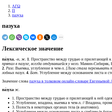
ΛΓΩ
П
пазуха
пазуха
Лексическое значение
па́зуха
, -и,
ж
.
1
. Пространство между грудью и прилегающей к н
прятал в пазухе, всегда отдувавшейся у него
. Мамин-Сибиряк, 
2
.
Разг
. Выемка, углубление в чем-л.
[Лиза стала перемывать пос
лобных пазух
.
4
.
Бот
. Углубление между основанием листа и ст
Значение слова
пазуха в толковом онлайн-словаре Евгеньевой 
па́зуха
ж.
1. Пространство между грудью и прилегающей к ней оде
2. Углубление, впадина, выемка в чем-л. // Впадина, про
3. Полость в некоторых органах тела (в анатомии).
4. Углубление между основанием листа и стеблем (в ботан