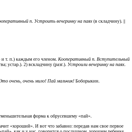
ооперативный п. Устроить вечеринку на паях
(в складчину). ||
о и т. п.) каждым его членом.
Кооперативный п. Вступительный
; устар.). 2) вскладчину (разг.).
Устроили вечеринку на паях
.
Это очень, очень мило! Пай мальчик!
Боборыкин.
 уменьшительная форма к обрусевшему «пай».
начит «хороший». И вот что забавно: передав нам свое первое
 «пай», как и у нас, говорится о послушном, хорошем ребенке.