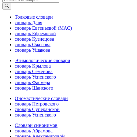
Толковые словари
словарь Даля
словарь Евгеньевой (МАС)
словарь Ефремовой
словарь Кузнецова
словарь Ожегова
словарь Ушакова
Этимологические словари
словарь Крылова
словарь Семёнова
словарь Успенского
словарь Фасмера
словарь Шанского
Ономастические словари
словарь Петровского
словарь Суперанской
словарь Успенского
Словари синонимов
словарь Абрамова
словарь Александровой