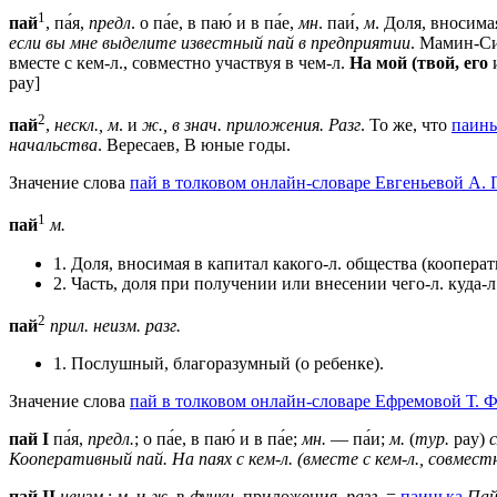
1
пай
, па́я,
предл
. о па́е, в паю́ и в па́е,
мн
. паи́,
м
. Доля, вносим
если вы мне выделите известный пай в предприятии
. Мамин-С
вместе с кем-л., совместно участвуя в чем-л.
На мой (твой, его
и
pay]
2
пай
,
нескл., м
. и
ж., в знач. приложения. Разг
. То же, что
паинь
начальства
. Вересаев, В юные годы.
Значение слова
пай в толковом онлайн-словаре Евгеньевой А. 
1
пай
м.
1. Доля, вносимая в капитал какого-л. общества (коопера
2. Часть, доля при получении или внесении чего-л. куда-л
2
пай
прил.
неизм.
разг.
1. Послушный, благоразумный (о ребенке).
Значение слова
пай в толковом онлайн-словаре Ефремовой Т. Ф
пай
I
па́я,
предл.
; о па́е, в паю́ и в па́е;
мн.
— па́и;
м.
(
тур.
pay)
Кооперативный пай.
На паях с кем-л. (вместе с кем-л., совмест
пай II
неизм.
;
м.
и
ж.
в
функц.
приложения.
разг.
=
паинька
Пай