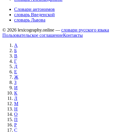
Словари антонимов
словарь Введенской
словарь Львова
© 2026 lexicography.online —
словари русского языка
Пользовательское соглашение
Контакты
А
Б
В
Г
Д
Е
Ж
З
И
К
Л
М
Н
О
П
Р
С