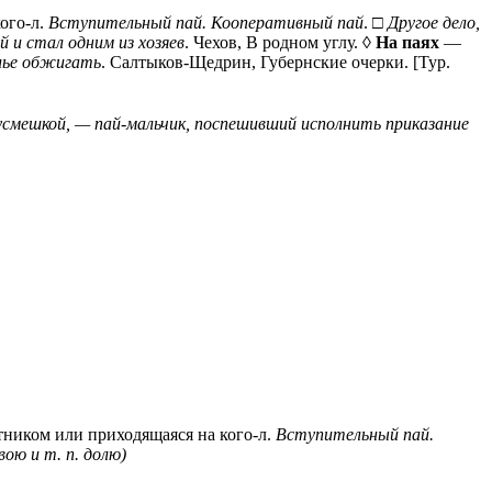
ого-л.
Вступительный пай. Кооперативный пай
. □
Другое дело,
й и стал одним из хозяев
. Чехов, В родном углу. ◊
На паях
—
лье обжигать
. Салтыков-Щедрин, Губернские очерки. [Тур.
с усмешкой, — пай-мальчик, поспешивший исполнить приказание
тником или приходящаяся на кого-л.
Вступительный пай.
вою и т. п. долю)