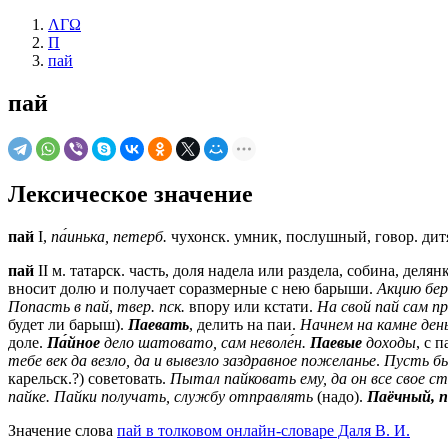
ΛΓΩ
П
пай
пай
Лексическое значение
пай
I,
па́инька,
петерб.
чухонск.
умник, послушный, говор. дит
пай
II
м.
татарск.
часть, доля надела или раздела, собина, делян
вносит долю и получает соразмерные с нею барыши.
Акцию бер
Попасть в пай
,
твер.
пск.
впору или кстати.
На свой пай сам п
будет ли барыш).
Паевать
, делить на паи.
Начнем на камне ден
доле.
Па́йное
дело шатовато, сам неволе́н.
Паевые
доходы
, с 
тебе век да везло, да и вывезло
заздравное пожеланье
.
Пусть бы
карельск.
?) советовать.
Пытал пайковать ему, да он все свое с
пайке.
Пайки получать, службу отправлять
(надо).
Паёчный, 
Значение слова
пай в толковом онлайн-словаре Даля В. И.