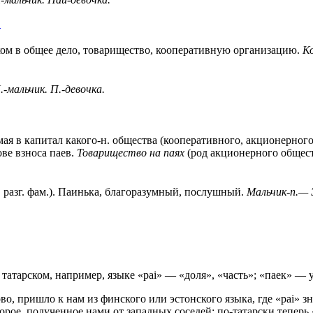
.
ом в общее дело, товарищество, кооперативную организацию.
К
.-мальчик. П.-девочка.
осимая в капитал какого-н. общества (кооперативного, акционерног
ве взноса паев.
Товарищество на паях
(род акционерного общества
к. разг. фам.). Паинька, благоразумный, послушный.
Мальчик-п.— 
 татарском, например, языке «раі» — «доля», «часть»; «паек» —
во, пришло к нам из финского или эстонского языка, где «раі» з
второе, полученное нами от западных соседей: по-татарски теперь