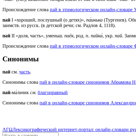
Происхождение слова
пай в этимологическом онлайн-словаре У
пай
I «хороший, послушный (о детях)»,
па́инька
(Тургенев). Обы
заимств. из русск. (в детской речи; см. Радлов 4, 1118).
пай
II «доля, часть», уменьш.
паёк
, род. п.
пайка́
, укр.
пай
. Заимс
Происхождение слова
пай в этимологическом онлайн-словаре 
Синонимы
пай
см.
часть
.
Синонимы слова
пай в онлайн-словаре синонимов Абрамова Н
пай
-ма́льчик
см.
благонравный
Синонимы слова
пай в онлайн-словаре синонимов Александров
ΛΓΩ
Лексикографический интернет-портал: онлайн-словари ру