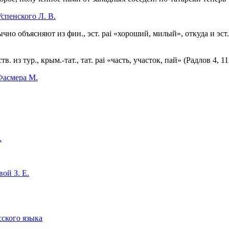
спенского Л. В.
чно объясняют из фин., эст. раi «хороший, милый», откуда и эст.-ш
тв. из тур., крым.-тат., тат. раi «часть, участок, пай» (Радлов 4, 1
Фасмера М.
.
ой З. Е.
сского языка