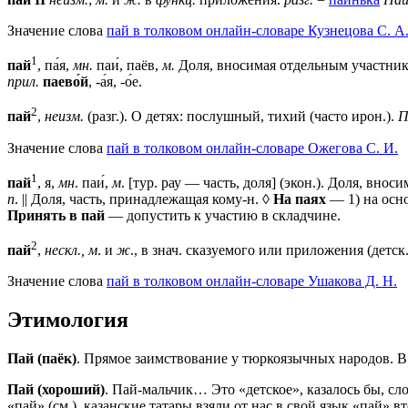
Значение слова
пай в толковом онлайн-словаре Кузнецова С. А
1
пай
, па́я,
мн.
паи́, паёв,
м.
Доля, вносимая отдельным участник
прил.
паево́й
, -а́я, -о́е.
2
пай
,
неизм.
(разг.). О детях: послушный, тихий (часто ирон.).
П
Значение слова
пай в толковом онлайн-словаре Ожегова C. И.
1
пай
, я,
мн
. паи́,
м
. [тур. рау — часть, доля] (экон.). Доля, вн
п
. || Доля, часть, принадлежащая кому-н. ◊
На паях
— 1) на осно
Принять в пай
— допустить к участию в складчине.
2
пай
,
нескл., м
. и
ж
., в знач. сказуемого или приложения (детс
Значение слова
пай в толковом онлайн-словаре Ушакова Д. Н.
Этимология
Пай (паёк)
. Прямое заимствование у тюркоязычных народов. В
Пай (хороший)
. Пай-мальчик… Это «детское», казалось бы, сло
«пай» (см.), казанские татары взяли от нас в свой язык «пай» 