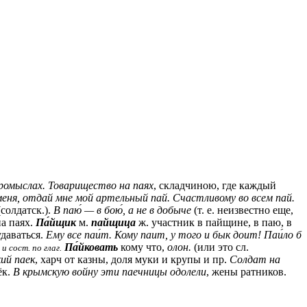
 промыслах. Товарищество на паях
, складчиною, где каждый
еня, отдай мне мой артельный пай. Счастливому во всем пай.
(
солдатск.
).
В паю́ — в бою́, а не в добыче
(т. е. неизвестно еще,
на паях.
Па́йщик
м.
пайщица
ж.
участник в пайщине, в паю, в
удаваться.
Ему все паи́т.
Кому паит, у того и бык доит! Паи́ло б
Па́йковать
кому что,
олон.
(или это сл.
 и сост. по глаг.
ий паек
, харч от казны, доля муки и крупы и пр.
Солдат на
ёк.
В крымскую войну эти паечницы одолели
, жены ратников.