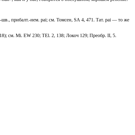
в., прибалт.-нем. раi; см. Томсен, SА 4, 471. Тат. раi — то же
118); см. Мi. ЕW 230; ТЕl. 2, 138; Локоч 129; Преобр. II, 5.