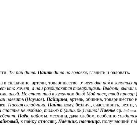
яти.
Ты пай дитя.
Па́ить
дитя по головке
, гладить и баловать.
ка в складчине, артели, товариществе.
У него два пая́ в золотых
ет кто хочет, а паи разбираются товарищами. Выдели, вы́паи м
ромышляй.
Не стало паю́ в кулачном бою́! Мой паек, твой привар
ьги паевать
(
Наумов
).
Па́йщина
, артель, община, товарищество 
паев.
Паёвая складчина.
Паи́ть
кому,
безлич.
, счастливить, везти, 
 счастье не любило, только б (лишь бы) паило!
Пае́нье
ср.
действ.
тебенит.
Паёк
,
пайок
м.
месчина, дача хлебом, особенно
солдатск
пайковый
, к пайку относящ.
Паёчник, паечница
, получающий па