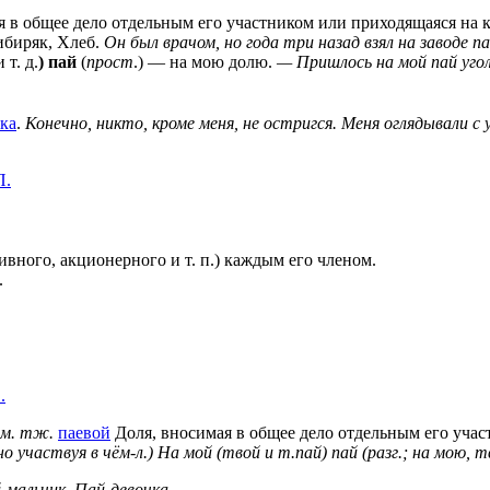
ая в общее дело отдельным его участником или приходящаяся на к
ибиряк, Хлеб.
Он был врачом, но года три назад взял на заводе па
 т. д.
) пай
(
прост
.) — на мою долю.
— Пришлось на мой пай уго
ка
.
Конечно, никто, кроме меня, не остригся. Меня оглядывали 
П.
тивного, акционерного и т. п.) каждым его членом.
.
.
см. тж.
паевой
Доля, вносимая в общее дело отдельным его учас
но участвуя в чём-л.)
На мой (твой и т.пай) пай (разг.; на мою, т
-мальчик.
Пай-девочка.