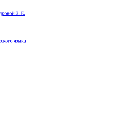
ровой З. Е.
сского языка