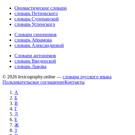
Ономастические словари
словарь Петровского
словарь Суперанской
словарь Успенского
Словари синонимов
словарь Абрамова
словарь Александровой
Словари антонимов
словарь Введенской
словарь Львова
© 2026 lexicography.online —
словари русского языка
Пользовательское соглашение
Контакты
А
Б
В
Г
Д
Е
Ж
З