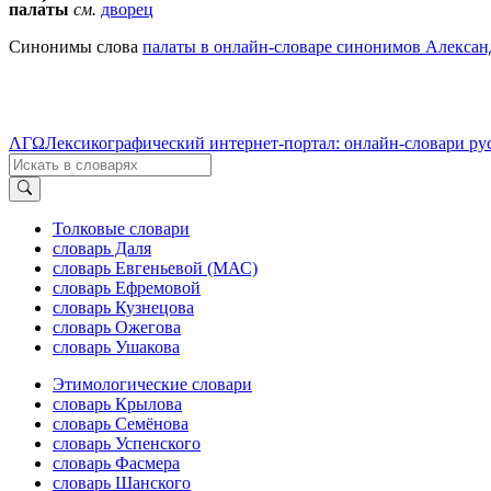
пала́ты
см.
дворец
Синонимы слова
палаты в онлайн-словаре синонимов Александ
ΛΓΩ
Лексикографический интернет-портал: онлайн-словари ру
Толковые словари
словарь Даля
словарь Евгеньевой (МАС)
словарь Ефремовой
словарь Кузнецова
словарь Ожегова
словарь Ушакова
Этимологические словари
словарь Крылова
словарь Семёнова
словарь Успенского
словарь Фасмера
словарь Шанского