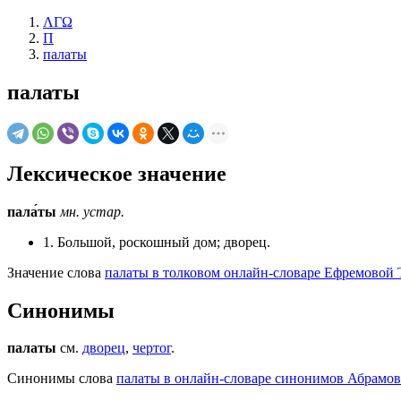
ΛΓΩ
П
палаты
палаты
Лексическое значение
пала́ты
мн.
устар.
1. Большой, роскошный дом; дворец.
Значение слова
палаты в толковом онлайн-словаре Ефремовой Т
Синонимы
палаты
см.
дворец
,
чертог
.
Синонимы слова
палаты в онлайн-словаре синонимов Абрамов