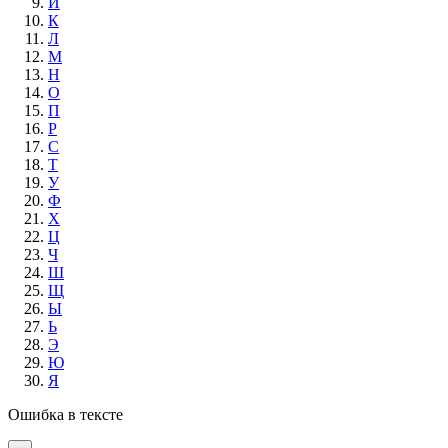
И
К
Л
М
Н
О
П
Р
С
Т
У
Ф
Х
Ц
Ч
Ш
Щ
Ы
Ь
Э
Ю
Я
Ошибка в тексте