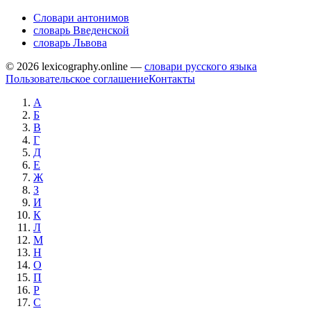
Словари антонимов
словарь Введенской
словарь Львова
© 2026 lexicography.online —
словари русского языка
Пользовательское соглашение
Контакты
А
Б
В
Г
Д
Е
Ж
З
И
К
Л
М
Н
О
П
Р
С