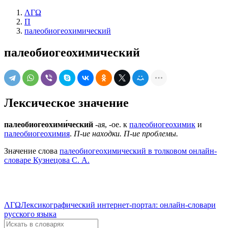
ΛΓΩ
П
палеобиогеохимический
палеобиогеохимический
Лексическое значение
палеобиогеохими́ческий
-ая, -ое. к
палеобиогеохимик
и
палеобиогеохимия
.
П-ие находки.
П-ие проблемы.
Значение слова
палеобиогеохимический в толковом онлайн-
словаре Кузнецова С. А.
ΛΓΩ
Лексикографический интернет-портал: онлайн-словари
русского языка