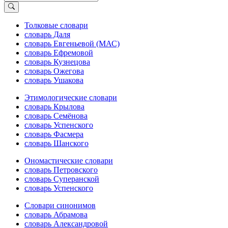
Толковые словари
словарь Даля
словарь Евгеньевой (МАС)
словарь Ефремовой
словарь Кузнецова
словарь Ожегова
словарь Ушакова
Этимологические словари
словарь Крылова
словарь Семёнова
словарь Успенского
словарь Фасмера
словарь Шанского
Ономастические словари
словарь Петровского
словарь Суперанской
словарь Успенского
Словари синонимов
словарь Абрамова
словарь Александровой