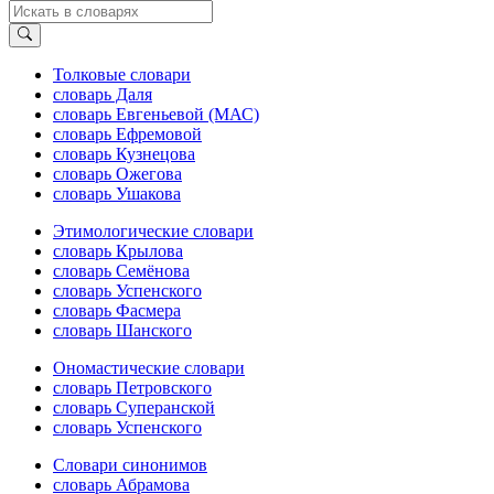
Толковые словари
словарь Даля
словарь Евгеньевой (МАС)
словарь Ефремовой
словарь Кузнецова
словарь Ожегова
словарь Ушакова
Этимологические словари
словарь Крылова
словарь Семёнова
словарь Успенского
словарь Фасмера
словарь Шанского
Ономастические словари
словарь Петровского
словарь Суперанской
словарь Успенского
Словари синонимов
словарь Абрамова