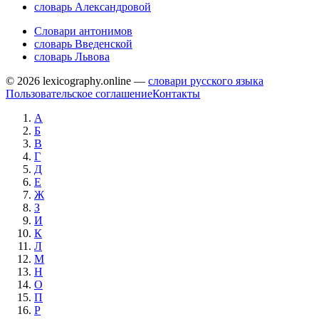
словарь Александровой
Словари антонимов
словарь Введенской
словарь Львова
© 2026 lexicography.online —
словари русского языка
Пользовательское соглашение
Контакты
А
Б
В
Г
Д
Е
Ж
З
И
К
Л
М
Н
О
П
Р