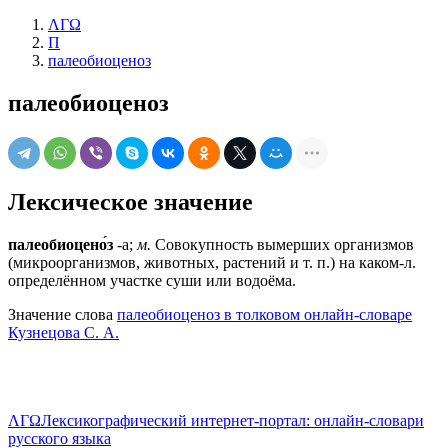
ΛΓΩ
П
палеобиоценоз
палеобиоценоз
Лексическое значение
палеобиоцено́з
-а;
м.
Совокупность вымерших организмов
(микроорганизмов, животных, растений и т. п.) на каком-л.
определённом участке суши или водоёма.
Значение слова
палеобиоценоз в толковом онлайн-словаре
Кузнецова С. А.
ΛΓΩ
Лексикографический интернет-портал: онлайн-словари
русского языка