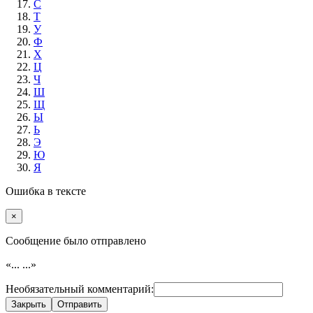
С
Т
У
Ф
Х
Ц
Ч
Ш
Щ
Ы
Ь
Э
Ю
Я
Ошибка в тексте
×
Cообщение было отправлено
«...
...»
Необязательный комментарий:
Закрыть
Отправить