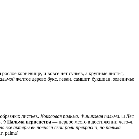
 рослое корневище, и вовсе нет сучьев, а крупные листья,
альмой
желтое дерево букс, геван, самшит, букшпан, зеленичье
образных листьев.
Кокосовая пальма. Финиковая пальма
. □
Лес
». ◊
Пальма первенства
— первое место в достижении чего-л.,
я все актеры выполняли свои роли прекрасно, но пальма
т. palma]