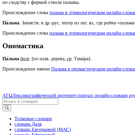
по сходству с формой ствола пальмы.
Происхождение слова
пальма в этимологическом онлайн-слова
Па́льма
. Заимств. в др.-рус. эпоху из лат. яз., где
palma
«пальма
Происхождение слова
пальма в этимологическом онлайн-слова
Ономастика
Па́льма
болг.
[по назв. дерева,
ср.
Тама́ра].
Происхождение имени
Пальма в ономастическом онлайн-слова
ΛΓΩ
Лексикографический интернет-портал: онлайн-словари ру
Толковые словари
словарь Даля
словарь Евгеньевой (МАС)
словарь Ефремовой