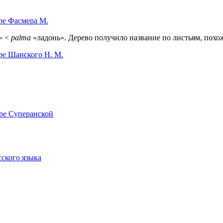
ре Фасмера М.
» <
palma
«ладонь». Дерево получило название по листьям, похо
ре Шанского Н. М.
ре Суперанской
сского языка