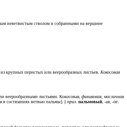
рямым неветвистым стволом и собранными на вершине
из крупных перистых или веерообразных листьев.
Кокосовая
и веерообразными листьями. Кокосовая,
финиковая, масличная
 в состязаниях ветвью пальмы]. ||
прил.
па́льмовый
, -ая, -ое.