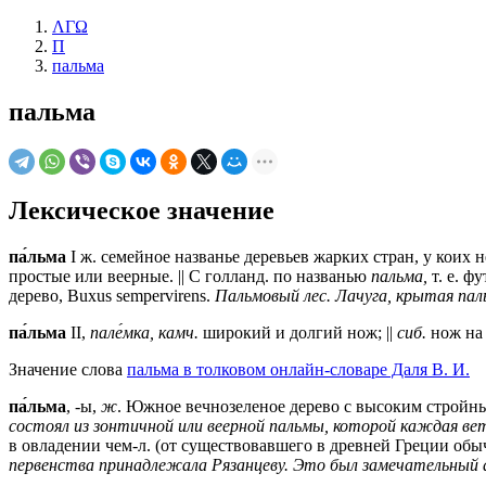
ΛΓΩ
П
пальма
пальма
Лексическое значение
па́льма
I
ж.
семейное названье деревьев жарких стран, у коих не
простые или веерные. || С
голланд.
по названью
пальма,
т. е. ф
дерево, Buxus sempervirens.
Пальмовый лес. Лачуга, крытая пал
па́льма
II,
пале́мка,
камч.
широкий и долгий нож; ||
сиб.
нож на 
Значение слова
пальма в толковом онлайн-словаре Даля В. И.
па́льма
, -ы,
ж
. Южное вечнозеленое дерево с высоким стройн
состоял из зонтичной или веерной пальмы, которой каждая ве
в овладении чем-л. (от существовавшего в древней Греции обы
первенства принадлежала Рязанцеву. Это был замечательный 