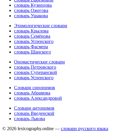
словарь Кузнецова
словарь Ожегова
словарь Ушакова
Этимологические словари
словарь Крылова
словарь Семёнова
словарь Успенского
словарь Фасмера
словарь Шанского
Ономастические словари
словарь Петровского
словарь Суперанской
словарь Успенского
Словари синонимов
словарь Абрамова
словарь Александровой
Словари антонимов
словарь Введенской
словарь Львова
© 2026 lexicography.online —
словари русского языка