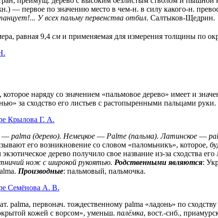
их стран, преимущ. дерево с высоким безлистым стволом и пышно
н.) — первое по значению место в чем-н. в силу какого-н. прево
танцует!... У всех пальму первенства отбил
. Салтыков-Щедрин.
мера, равная 9,4
см
и применяемая для измерения толщины по окр
Н.
a, которое наряду со значением «пальмовое дерево» имеет и зна
онью» за сходство его листьев с растопыренными пальцами руки.
е Крылова Г. А.
—
palma (дерево).
Немецкое
—
Palme (пальма).
Латинское
—
pa
язывают его возникновение со словом «паломьникъ», которое, бу
экзотическое дерево получило свое название из-за сходства его
тничий нож с широкой рукоятью.
Родственными являются
: Ук
alma.
Производные
: пальмовый, пальмочка.
ре Семёнова А. В.
 к лат. раlmа, первонач. тождественному раlmа «ладонь» по сход
крытой кожей с ворсом», уменьш.
палёмка
, вост.-сиб., приамурс