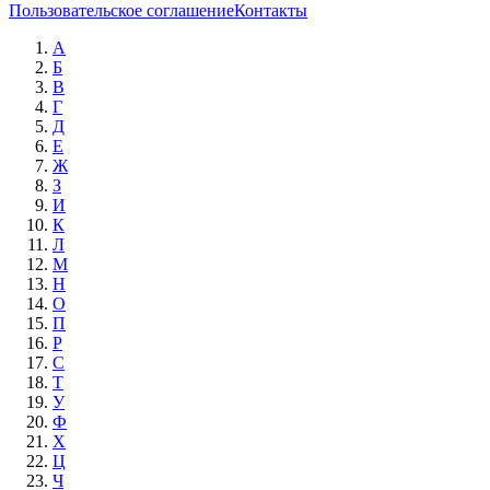
Пользовательское соглашение
Контакты
А
Б
В
Г
Д
Е
Ж
З
И
К
Л
М
Н
О
П
Р
С
Т
У
Ф
Х
Ц
Ч