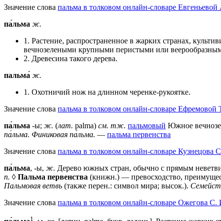
Значение слова
пальма в толковом онлайн-словаре Евгеньевой 
па́льма
ж.
1. Растение, распространенное в жарких странах, культ
вечнозелеными крупными перистыми или веерообразным
2. Древесина такого дерева.
пальма́
ж.
1. Охотничий нож на длинном черенке-рукоятке.
Значение слова
пальма в толковом онлайн-словаре Ефремовой Т
па́льма
-ы;
ж.
(
лат.
palma)
см. тж.
пальмовый
Южное вечнозел
па́льма.
Финиковая па́льма.
—
пальма первенства
Значение слова
пальма в толковом онлайн-словаре Кузнецова С
па́льма
, -ы,
ж.
Дерево южных стран, обычно с прямым неветви
п.
◊
Пальма первенства
(книжн.) — превосходство, преимущест
Пальмовая ветвь
(также перен.: символ мира; высок.).
Семейст
Значение слова
пальма в толковом онлайн-словаре Ожегова C. 
1