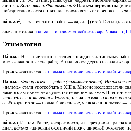
па́льма
, ы,
ж
. [латин. palma, букв. ладонь]. Растение жарк
листьев.
Кокосовая п. Финиковая п
. ◊
Пальма первенства
(книж
победителю в состязаниях пальмовую ветвь или венок).
— Так 
2
па́льма
, ы,
ж
. [от латин. palma — ладонь] (тех.). Голландская 
Значение слова
пальма в толковом онлайн-словаре Ушакова Д. 
Этимология
Па́льма
. Название этого растения восходит к латинскому palm
многозначность слова palm). А пальмовое дерево назвали «лад
Происхождение слова
пальма в этимологическом онлайн-словар
Пальма
.
Французское
—
palme (пальмовая ветка).
Итальянское
«пальма» стали употреблять в XIII в. Многие исследователи св
намного активнее, чем существительное «пальма». В латинском 
употребляли в значении «дерево»,
так же
называли широкий охо
сербохорватское — палма. Словенское, чешское и польское — p
Происхождение слова
пальма в этимологическом онлайн-слова
па́льма
. Из нем. Раlmе, которое восходит через д.-в.-н. раlmа
диал.
па́льма
«широкий охотничий нож с широкой рукоятью, по