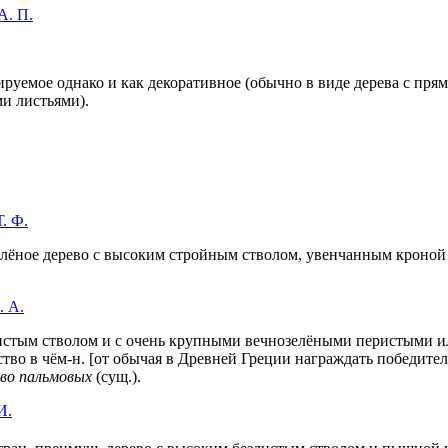
А. П.
ивируемое однако и как декоративное (обычно в виде дерева с п
и листьями).
. Ф.
ёное дерево с высоким стройным стволом, увенчанным кроной 
. А.
стым стволом и с очень крупными вечнозелёными перистыми ил
во в чём-н. [от обычая в Древней Греции награждать победителя
во пальмовых
(сущ.).
И.