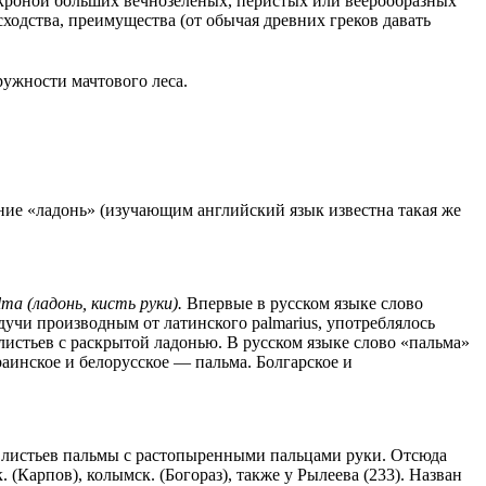
й кроной больших вечнозеленых, перистых или веерообразных
сходства, преимущества (от обычая древних греков давать
ужности мачтового леса.
чение «ладонь» (изучающим английский язык известна такая же
lma (ладонь, кисть руки).
Впервые в русском языке слово
дучи производным от латинского palmarius, употреблялось
 листьев с раскрытой ладонью. В русском языке слово «пальма»
раинское и белорусское — пальма. Болгарское и
ству листьев пальмы с растопыренными пальцами руки. Отсюда
к. (Карпов), колымск. (Богораз), также у Рылеева (233). Назван