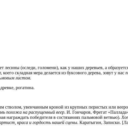
т лесины (оследи, голомени), как у наших деревьев, а образуется
ут, коего складная мера делается из буксового дерева, зовут у нас
п
ьмовым ли́стом.
древке, рогатина.
ым стволом, увенчанным кроной из крупных перистых или вееро
твь похожа на распущенный веер
. И. Гончаров, Фрегат «Паллада
чая награждать победителя в состязаниях пальмовой ветвью).
Хот
артист, краса и гордость нашей сцены
. Каратыгин, Записки. [Ла