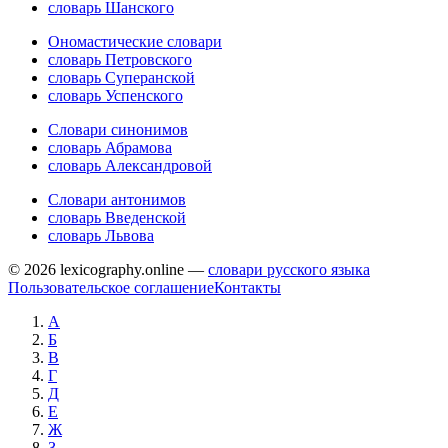
словарь Шанского
Ономастические словари
словарь Петровского
словарь Суперанской
словарь Успенского
Словари синонимов
словарь Абрамова
словарь Александровой
Словари антонимов
словарь Введенской
словарь Львова
© 2026 lexicography.online —
словари русского языка
Пользовательское соглашение
Контакты
А
Б
В
Г
Д
Е
Ж
З