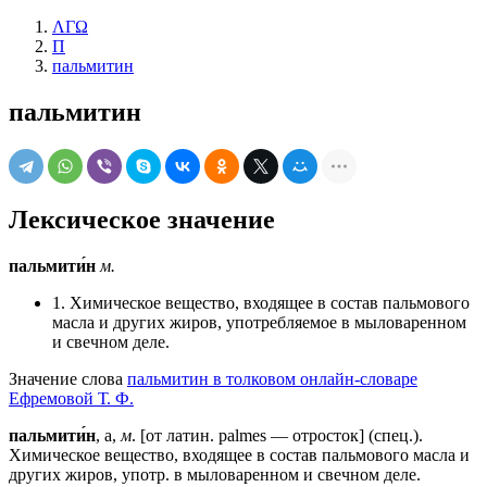
ΛΓΩ
П
пальмитин
пальмитин
Лексическое значение
пальмити́н
м.
1. Химическое вещество, входящее в состав пальмового
масла и других жиров, употребляемое в мыловаренном
и свечном деле.
Значение слова
пальмитин в толковом онлайн-словаре
Ефремовой Т. Ф.
пальмити́н
, а,
м
. [от латин. palmes — отросток] (спец.).
Химическое вещество, входящее в состав пальмового масла и
других жиров, употр. в мыловаренном и свечном деле.