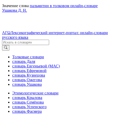
Значение слова
пальмитин в толковом онлайн-словаре
Ушакова Д. Н.
ΛΓΩ
Лексикографический интернет-портал: онлайн-словари
русского языка
Толковые словари
словарь Даля
словарь Евгеньевой (МАС)
словарь Ефремовой
словарь Кузнецова
словарь Ожегова
словарь Ушакова
Этимологические словари
словарь Крылова
словарь Семёнова
словарь Успенского
словарь Фасмера