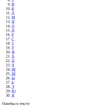
И
К
Л
М
Н
О
П
Р
С
Т
У
Ф
Х
Ц
Ч
Ш
Щ
Ы
Ь
Э
Ю
Я
Ошибка в тексте