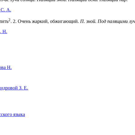
С. А.
2
лить
.
2
. Очень жаркий, обжигающий.
П. зной. Под палящими лу
. Н.
ова Н.
ндровой З. Е.
сского языка