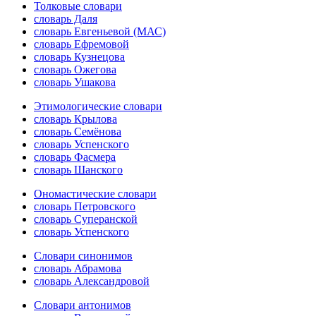
Толковые словари
словарь Даля
словарь Евгеньевой (МАС)
словарь Ефремовой
словарь Кузнецова
словарь Ожегова
словарь Ушакова
Этимологические словари
словарь Крылова
словарь Семёнова
словарь Успенского
словарь Фасмера
словарь Шанского
Ономастические словари
словарь Петровского
словарь Суперанской
словарь Успенского
Словари синонимов
словарь Абрамова
словарь Александровой
Словари антонимов