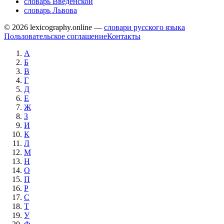
словарь Введенской
словарь Львова
© 2026 lexicography.online —
словари русского языка
Пользовательское соглашение
Контакты
А
Б
В
Г
Д
Е
Ж
З
И
К
Л
М
Н
О
П
Р
С
Т
У