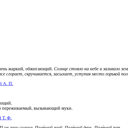
чень жаркий, обжигающий.
Солнце стояло на небе и заливало з
все сгорает, скручивается, засыхает, уступая место горькой по
й А. П.
ающий.
 переживаемый, вызывающий муки.
 Т. Ф.
П-ие лучи солнца.
Паля́щий зной.
Паля́щий день.
Паля́щий пар.