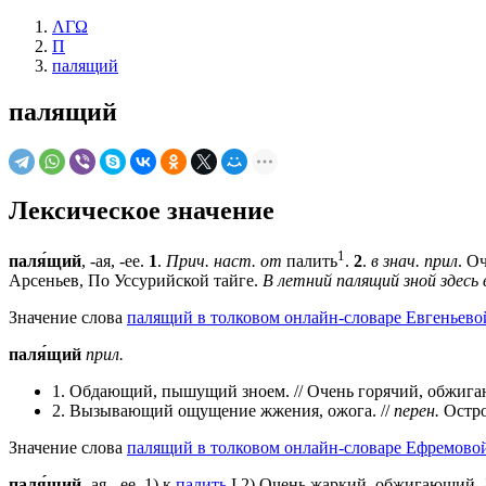
ΛΓΩ
П
палящий
палящий
Лексическое значение
1
паля́щий
, -ая, -ее.
1
.
Прич. наст. от
палить
.
2
.
в знач. прил
. О
Арсеньев, По Уссурийской тайге.
В летний палящий зной здесь 
Значение слова
палящий в толковом онлайн-словаре Евгеньево
паля́щий
прил.
1. Обдающий, пышущий зноем. // Очень горячий, обжиг
2. Вызывающий ощущение жжения, ожога. //
перен.
Остро
Значение слова
палящий в толковом онлайн-словаре Ефремовой
паля́щий
-ая, -ее. 1) к
палить
I 2) Очень жаркий, обжигающий.