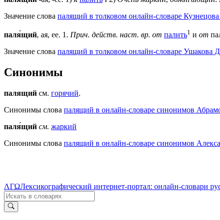
Значение слова
палящий в толковом онлайн-словаре Кузнецова 
1
паля́щий
, ая, ее.
1
.
Прич. действ. наст. вр. от
палить
и
от
па
Значение слова
палящий в толковом онлайн-словаре Ушакова Д
Синонимы
палящий
см.
горячий
.
Синонимы слова
палящий в онлайн-словаре синонимов Абрам
паля́щий
см.
жаркий
Синонимы слова
палящий в онлайн-словаре синонимов Алекса
ΛΓΩ
Лексикографический интернет-портал: онлайн-словари ру