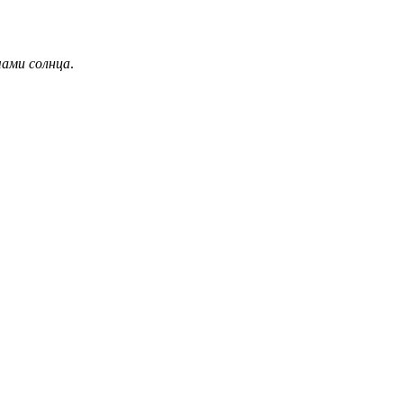
чами солнца
.