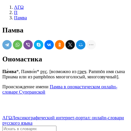
ΛΓΩ
П
Памва
Памва
Ономастика
Па́мва
*, Памво́н*
рус.
[возможно из
греч.
Pammōn имя сына
Приама или из pamphōnos многоголосый, многозвучный].
Происхождение имени
Памва в ономастическом онлайн-
словаре Суперанской
ΛΓΩ
Лексикографический интернет-портал: онлайн-словари
русского языка