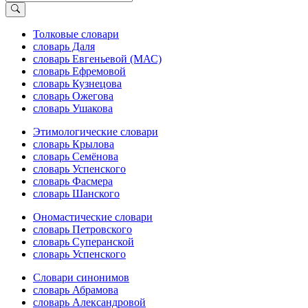
Толковые словари
словарь Даля
словарь Евгеньевой (МАС)
словарь Ефремовой
словарь Кузнецова
словарь Ожегова
словарь Ушакова
Этимологические словари
словарь Крылова
словарь Семёнова
словарь Успенского
словарь Фасмера
словарь Шанского
Ономастические словари
словарь Петровского
словарь Суперанской
словарь Успенского
Словари синонимов
словарь Абрамова
словарь Александровой