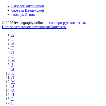
Словари антонимов
словарь Введенской
словарь Львова
© 2026 lexicography.online —
словари русского языка
Пользовательское соглашение
Контакты
А
Б
В
Г
Д
Е
Ж
З
И
К
Л
М
Н
О
П
Р
С