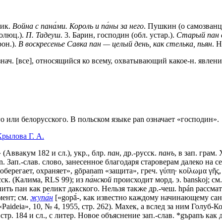
щик.
Война с пана́ми. Король и па́ны за него
. Пушкин (о самозванц
олюц.).
П. Тадеуш
.
3
. Барин, господин (обл. устар.).
Старый пан 
рон.).
В воскресенье Савка пан — целый день, как стелька, пьян
. 
 знач. [все], относящийся ко всему, охватывающий какое-н. явлен
о или белорусского. В польском языке pan означает «господин».
рылова Г. А.
(Аввакум 182 и сл.), укр., блр.
пан
, др.-русск.
панъ
, в зап. грам.
. раn. Зап.-слав. слово, занесенное благодаря староверам далеко н
ti «оберегает, охраняет», gōраnаm «защита», греч. γύπη· κοίλωμα γῆς
сск. (Калима, RLS 99); из
па́нской
происходит морд. э. banskoj; см
ить пан как реликт дакского. Нельзя также др.-чеш. hpán рассма
мент; см.
жупа́н
[«gорā́-, как известно каждому начинающему санс
Раidеiа», 10, № 4, 1955, стр. 262). Махек, а вслед за ним Голуб-
 стр. 184 и сл., с литер. Новое объяснение зап.-слав. *gъраnъ ка