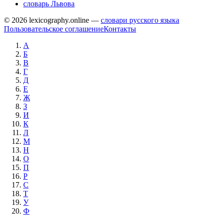
словарь Львова
© 2026 lexicography.online —
словари русского языка
Пользовательское соглашение
Контакты
А
Б
В
Г
Д
Е
Ж
З
И
К
Л
М
Н
О
П
Р
С
Т
У
Ф