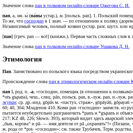
Значение слова
пан в толковом онлайн-словаре Ожегова C. И.
пан
, а,
мн
. ы́ (
па́ны
устар.),
м
. [польск. pan].
1
. Польский поме
То же, что
господин
в 1 знач. — по отношению к поляку (дорев
Независимый человек, полный хозяин (устар. разг. шутл. или и
[
пан
] [греч. pan — всё] (книжн.). Первая часть сложных слов в
Значение слова
пан в толковом онлайн-словаре Ушакова Д. Н.
Этимология
Пан
. Заимствовано из польского языка посредством украинског
Происхождение слова
пан в этимологическом онлайн-словаре К
пан
I, род. п.
-а
, «господин, помещик (в отношении к полякам)» 
*оtъ gъраnа), чеш., слвц. pán, польск. раn, в.-луж. раn, н.-луж
жупа́н
; ср. др.-инд. gōрā́s м. «пастух, страж», gōpāyáti, gōрауа
60; 40, 304; Младенов 410. Коми раn «господин» заимств. из ру
пытается неубедительно разграничить *раnъ и *gъраnъ и объясн
217; KZ 48, 226; Słown. 393), который видит здесь аварский эле
„бык, корова“ и рā- — имя деятеля от рā „охранять“!» (Пизани, «
ж. рода от *роt- «госнодин»; см. также Трубачев, Терм. родства,