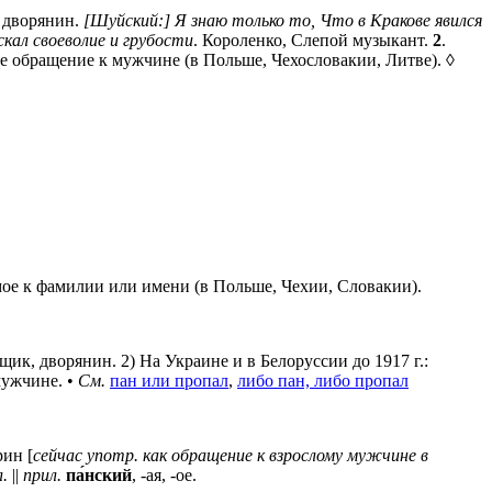
, дворянин.
[Шуйский:] Я знаю только то, Что в Кракове явился
кал своеволие и грубости
. Короленко, Слепой музыкант.
2
.
е обращение к мужчине (в Польше, Чехословакии, Литве). ◊
е к фамилии или имени (в Польше, Чехии, Словакии).
ик, дворянин. 2) На Украине и в Белоруссии до 1917 г.:
мужчине. •
См.
пан или пропал
,
либо пан, либо пропал
рин [
сейчас употр. как обращение к взрослому мужчине в
л.
||
прил.
па́нский
, -ая, -ое.