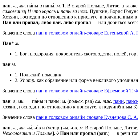
пан
, -а,
мн
. па́ны
и
паны́,
м
.
1
. В старой Польше, Литве, а так
самозванец И что король и паны за него
. Пушкин, Борис Годун
Хозяин, господин по отношению к прислуге, к подчиненным в
Пан или пропал; либо пан, либо пропал
— или добиться всего 
Значение слова
пан в толковом онлайн-словаре Евгеньевой А. 
Пан
*
м.
1. Бог плодородия, покровитель скотоводства, полей, гор
пан
м.
1. Польский помещик.
2.
Употр.
как обращение или форма вежливого упоминани
Значение слова
пан в толковом онлайн-словаре Ефремовой Т. Ф
пан
-а;
мн.
— па́ны и паны́;
м.
(
польск.
pan)
см. тж.
пани
,
панс
хозяин, господин по отношению к прислуге, к подчинённым 3)
Значение слова
пан в толковом онлайн-словаре Кузнецова С. А
пан
, -а,
мн.
-ы́, -о́в и (устар.) -ы, -ов,
м.
В старой Польше, Литве,
Чехословакии и Польше
]. ◊
Пан или пропал
(разг.) — в речи тог