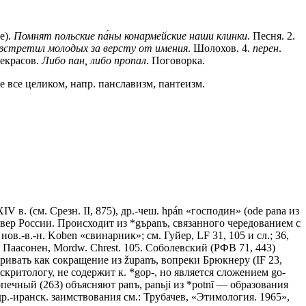
е).
Помнят польские па́ны конармейские наши клинки
. Песня.
2
.
встретил молодых за версту от имения
. Шолохов.
4
.
перен
.
Некрасов.
Либо пан, либо пропал
. Поговорка.
ие все целиком, напр. панславизм, пантеизм.
 ХIV в. (см. Срезн. II, 875), др.-чеш. hpán «господин» (оdе раnа из
а север России. Происходит из *gъраnъ, связанного чередованием с
, нов.-в.-н. Kоbеn «свинарник»; см. Гуйер, LF 31, 105 и сл.; 36,
. Паасонен, Мordw. Chrest. 105. Соболевский (РФВ 71, 443)
тривать как сокращение из žuраnъ, вопреки Брюкнеру (IF 23,
критологу, не содержит к. *gор-, но является сложением gо-
Копечный (263) объясняют раnъ, раnьji из *роtnī — образования
к др.-иранск. заимствования см.: Трубачев, «Этимология. 1965»,