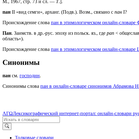
М., 1967, стр. 73 и сл. —
Т
.].
пан
II «вид семги», арханг. (Подв.). Возм., связано с
пан
I?
Происхождение слова
пан в этимологическом онлайн-словаре 
Пан
. Заимств. в др.-рус. эпоху из польск. яз., где
pan
< общеслав
область»).
Происхождение слова
пан в этимологическом онлайн-словаре 
Синонимы
пан
см.
господин
.
Синонимы слова
пан в онлайн-словаре синонимов Абрамова Н
ΛΓΩ
Лексикографический интернет-портал: онлайн-словари ру
Толковые словари