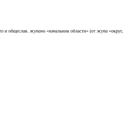
то и общеслав.
жупанъ
«начальник области» (от
жупа
«округ,