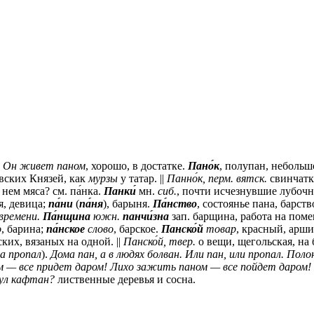
.
Он живет паном
, хорошо, в достатке.
Пано́к
, полупан, небольшо
вских Князей, как
мурзы
у татар. ||
Панно́к,
перм.
вятск.
свинчатка
нем мяса? см. па́нка.
Панки́
мн.
сиб.
, почти исчезнувшие лубочн
я, девица;
па́ни
(
па́ня
), барыня.
Па́нство
, состоянье пана, барств
времени.
Па́нщина
южн.
панчи́зна
зап.
барщина, работа на пом
о
, барина;
па́нское
слово
, барское.
Панско́й
товар
, красный, арш
ких, вязаных на одной. ||
Панско́й,
твер.
о вещи, щегольская, на 
а пропал
).
Дома пан, а в людях болван. Или пан, или пропал. Полон
— все придет даром! Лихо зажить паном — все пойдет даром! П
нул кафтан?
лиственные деревья и сосна.