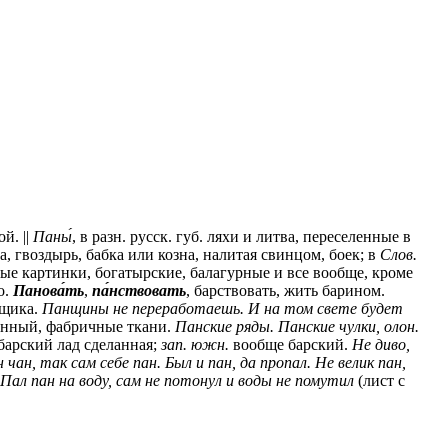
й. ||
Паны́
, в разн.
русск.
губ. ляхи и литва, переселенные в
, гвоздырь, бабка или козна, налитая свинцом, боек; в
Слов.
ые картинки, богатырские, балагурные и все вообще, кроме
о.
Панова́ть
,
па́нствовать
, барствовать, жить барином.
ещика.
Панщины не переработаешь.
И на том свете будет
инный, фабричные ткани.
Панские ряды.
Панские чулки,
олон.
барский лад сделанная;
зап.
южн.
вообще барский.
Не диво,
 чан, так сам себе пан. Был и пан, да пропал. Не велик пан,
ал пан на воду, сам не потонул и воды не помутил
(лист с