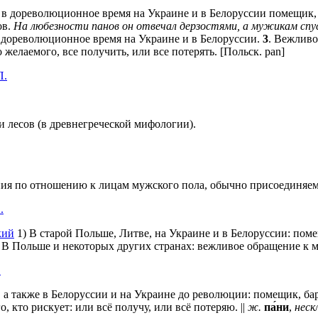
же в дореволюционное время на Украине и в Белоруссии помещик
ов.
На любезности панов он отвечал дерзостями, а мужикам спус
 дореволюционное время на Украине и в Белоруссии.
3
. Вежливо
желаемого, все получить, или все потерять. [Польск. pan]
П.
 и лесов (в древнегреческой мифологии).
я по отношению к лицам мужского пола, обычно присоединяемо
.
кий
1) В старой Польше, Литве, на Украине и в Белоруссии: помещ
 В Польше и некоторых других странах: вежливое обращение к 
.
 а также в Белоруссии и на Украине до революции: помещик, ба
о, кто рискует: или всё получу, или всё потеряю. ||
ж.
па́ни
,
неск