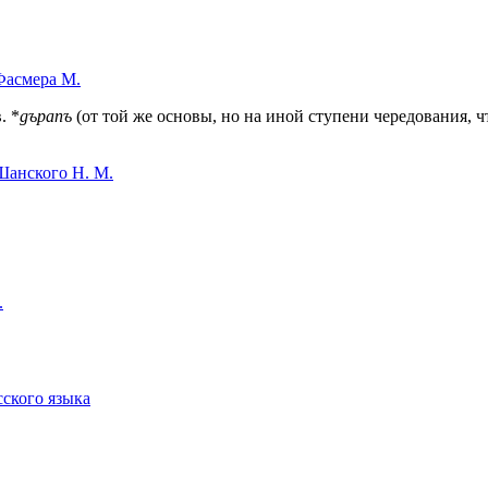
Фасмера М.
. *
gъpanъ
(от той же основы, но на иной ступени чередования, ч
Шанского Н. М.
.
сского языка