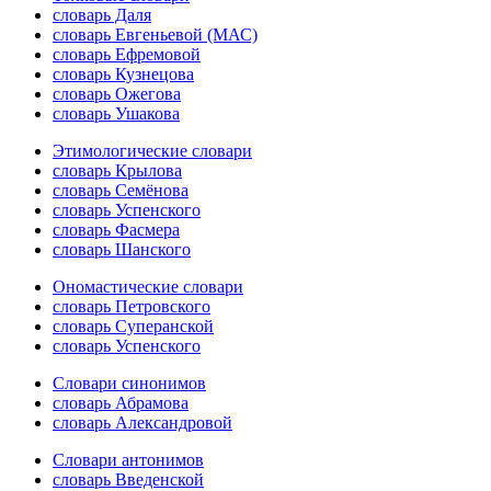
словарь Даля
словарь Евгеньевой (МАС)
словарь Ефремовой
словарь Кузнецова
словарь Ожегова
словарь Ушакова
Этимологические словари
словарь Крылова
словарь Семёнова
словарь Успенского
словарь Фасмера
словарь Шанского
Ономастические словари
словарь Петровского
словарь Суперанской
словарь Успенского
Словари синонимов
словарь Абрамова
словарь Александровой
Словари антонимов
словарь Введенской