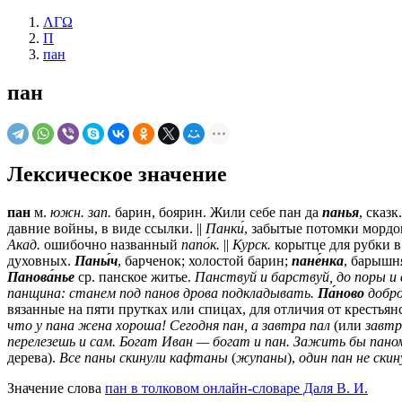
ΛΓΩ
П
пан
пан
Лексическое значение
пан
м.
южн.
зап.
барин, боярин. Жили себе пан да
панья
, сказк
давние войны, в виде ссылки. ||
Панки́
, забытые потомки мордо
Акад.
ошибочно названный
папо́к.
||
Курск.
корытце для рубки в 
духовных.
Паны́ч
, барченок; холостой барин;
пане́нка
, барышн
Панова́нье
ср.
панское житье.
Панствуй и барствуй, до поры и 
панщина: станем под панов дрова подкладывать.
Па́ново
добр
вязанные на пяти прутках или спицах, для отличия от крестьянс
что у пана жена хороша! Сегодня пан, а завтра пал
(или
завтр
перелезешь и сам. Богат Иван — богат и пан.
Зажить бы паном 
дерева).
Все паны скинули кафтаны
(
жупаны
),
один пан не ски
Значение слова
пан в толковом онлайн-словаре Даля В. И.