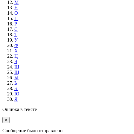
М
Н
О
П
Р
С
Т
У
Ф
Х
Ц
Ч
Ш
Щ
Ы
Ь
Э
Ю
Я
Ошибка в тексте
×
Cообщение было отправлено