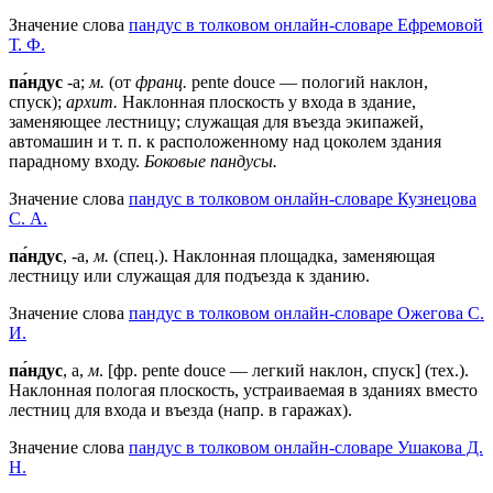
Значение слова
пандус в толковом онлайн-словаре Ефремовой
Т. Ф.
па́ндус
-а;
м.
(от
франц.
pente douce — пологий наклон,
спуск);
архит.
Наклонная плоскость у входа в здание,
заменяющее лестницу; служащая для въезда экипажей,
автомашин и т. п. к расположенному над цоколем здания
парадному входу.
Боковые пандусы.
Значение слова
пандус в толковом онлайн-словаре Кузнецова
С. А.
па́ндус
, -а,
м.
(спец.). Наклонная площадка, заменяющая
лестницу или служащая для подъезда к зданию.
Значение слова
пандус в толковом онлайн-словаре Ожегова C.
И.
па́ндус
, а,
м
. [фр. pente douce — легкий наклон, спуск] (тех.).
Наклонная пологая плоскость, устраиваемая в зданиях вместо
лестниц для входа и въезда (напр. в гаражах).
Значение слова
пандус в толковом онлайн-словаре Ушакова Д.
Н.