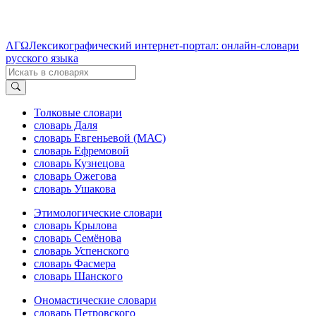
ΛΓΩ
Лексикографический интернет-портал: онлайн-словари
русского языка
Толковые словари
словарь Даля
словарь Евгеньевой (МАС)
словарь Ефремовой
словарь Кузнецова
словарь Ожегова
словарь Ушакова
Этимологические словари
словарь Крылова
словарь Семёнова
словарь Успенского
словарь Фасмера
словарь Шанского
Ономастические словари
словарь Петровского