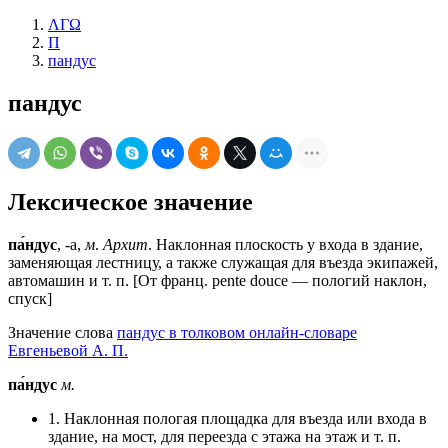
ΛΓΩ
П
пандус
пандус
Лексическое значение
па́ндус
, -а,
м
.
Архит
. Наклонная плоскость у входа в здание,
заменяющая лестницу, а также служащая для въезда экипажей,
автомашин и т. п. [От франц. pente douce — пологий наклон,
спуск]
Значение слова
пандус в толковом онлайн-словаре
Евгеньевой А. П.
па́ндус
м.
1. Наклонная пологая площадка для въезда или входа в
здание, на мост, для переезда с этажа на этаж и т. п.