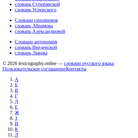
словарь Суперанской
словарь Успенского
Словари синонимов
словарь Абрамова
словарь Александровой
Словари антонимов
словарь Введенской
словарь Львова
© 2026 lexicography.online —
словари русского языка
Пользовательское соглашение
Контакты
А
Б
В
Г
Д
Е
Ж
З
И
К
Л