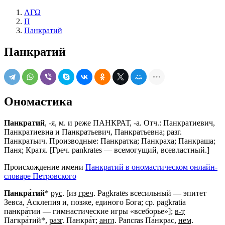
ΛΓΩ
П
Панкратий
Панкратий
Ономастика
Панкратий
, -я, м. и реже ПАНКРАТ, -а. Отч.: Панкратиевич,
Панкратиевна и Панкратьевич, Панкратьевна; разг.
Панкратьич. Производные: Панкратка; Панкраха; Панкраша;
Паня; Кратя. [Греч. pankrates — всемогущий, всевластный.]
Происхождение имени
Панкратий в ономастическом онлайн-
словаре Петровского
Панкра́тий
*
рус.
[из
греч.
Pagkratēs всесильный — эпитет
Зевса, Асклепия и, позже, единого Бога; cр. pagkratia
панкра́тии — гимнастические игры «всеборье»];
в-т
Пагкра́тий*,
разг.
Панкра́т;
англ.
Pancras Па́нкрас,
нем.