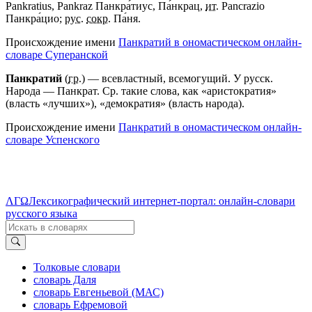
Pankratius, Pankraz Панкра́тиус, Па́нкрац,
ит.
Pancrazio
Панкра́цио;
рус.
сокр.
Па́ня.
Происхождение имени
Панкратий в ономастическом онлайн-
словаре Суперанской
Панкратий
(
гр.
) — всевластный, всемогущий. У русск.
Народа — Панкрат. Ср. такие слова, как «аристократия»
(власть «лучших»), «демократия» (власть народа).
Происхождение имени
Панкратий в ономастическом онлайн-
словаре Успенского
ΛΓΩ
Лексикографический интернет-портал: онлайн-словари
русского языка
Толковые словари
словарь Даля
словарь Евгеньевой (МАС)
словарь Ефремовой