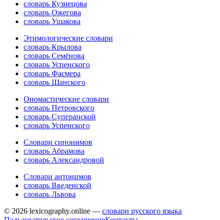
словарь Кузнецова
словарь Ожегова
словарь Ушакова
Этимологические словари
словарь Крылова
словарь Семёнова
словарь Успенского
словарь Фасмера
словарь Шанского
Ономастические словари
словарь Петровского
словарь Суперанской
словарь Успенского
Словари синонимов
словарь Абрамова
словарь Александровой
Словари антонимов
словарь Введенской
словарь Львова
© 2026 lexicography.online —
словари русского языка
Пользовательское соглашение
Контакты