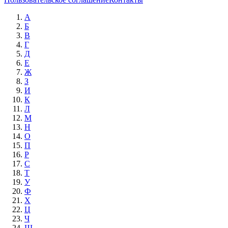
А
Б
В
Г
Д
Е
Ж
З
И
К
Л
М
Н
О
П
Р
С
Т
У
Ф
Х
Ц
Ч
Ш