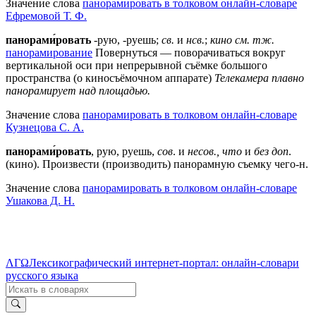
Значение слова
панорамировать в толковом онлайн-словаре
Ефремовой Т. Ф.
панорами́ровать
-рую, -руешь;
св.
и
нсв.
;
кино
см. тж.
панорамирование
Повернуться — поворачиваться вокруг
вертикальной оси при непрерывной съёмке большого
пространства (о киносъёмочном аппарате)
Телекамера плавно
панорамирует над площадью.
Значение слова
панорамировать в толковом онлайн-словаре
Кузнецова С. А.
панорами́ровать
, рую, руешь,
сов
. и
несов., что
и
без доп
.
(кино). Произвести (производить) панорамную съемку чего-н.
Значение слова
панорамировать в толковом онлайн-словаре
Ушакова Д. Н.
ΛΓΩ
Лексикографический интернет-портал: онлайн-словари
русского языка