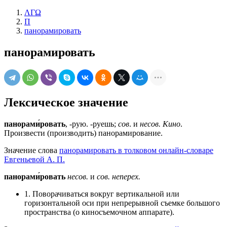
ΛΓΩ
П
панорамировать
панорамировать
Лексическое значение
панорами́ровать
, -рую. -руешь;
сов
. и
несов. Кино
.
Произвести (производить) панорамирование.
Значение слова
панорамировать в толковом онлайн-словаре
Евгеньевой А. П.
панорами́ровать
несов.
и
сов.
неперех.
1. Поворачиваться вокруг вертикальной или
горизонтальной оси при непрерывной съемке большого
пространства (о киносъемочном аппарате).