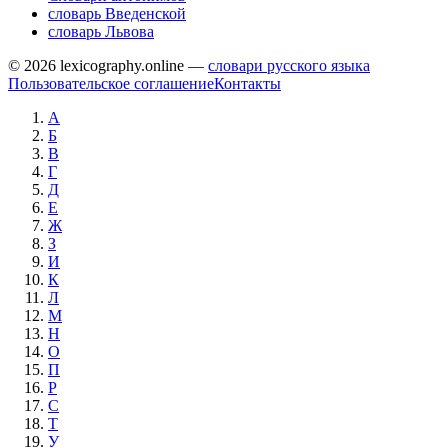
словарь Введенской
словарь Львова
© 2026 lexicography.online —
словари русского языка
Пользовательское соглашение
Контакты
А
Б
В
Г
Д
Е
Ж
З
И
К
Л
М
Н
О
П
Р
С
Т
У