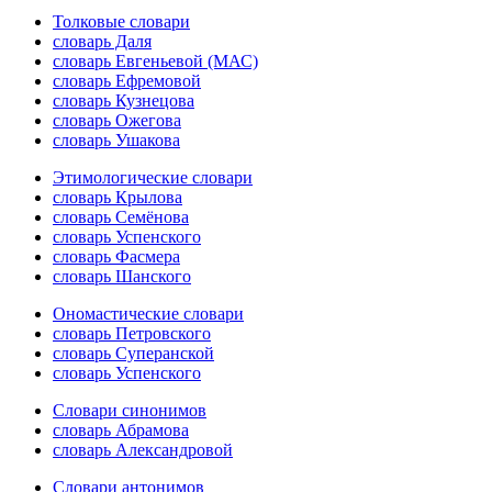
Толковые словари
словарь Даля
словарь Евгеньевой (МАС)
словарь Ефремовой
словарь Кузнецова
словарь Ожегова
словарь Ушакова
Этимологические словари
словарь Крылова
словарь Семёнова
словарь Успенского
словарь Фасмера
словарь Шанского
Ономастические словари
словарь Петровского
словарь Суперанской
словарь Успенского
Словари синонимов
словарь Абрамова
словарь Александровой
Словари антонимов