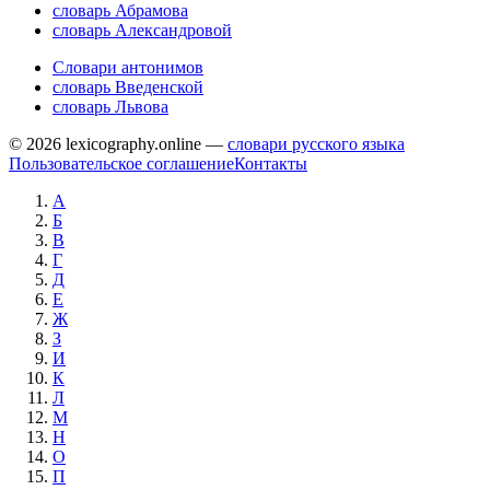
словарь Абрамова
словарь Александровой
Словари антонимов
словарь Введенской
словарь Львова
© 2026 lexicography.online —
словари русского языка
Пользовательское соглашение
Контакты
А
Б
В
Г
Д
Е
Ж
З
И
К
Л
М
Н
О
П