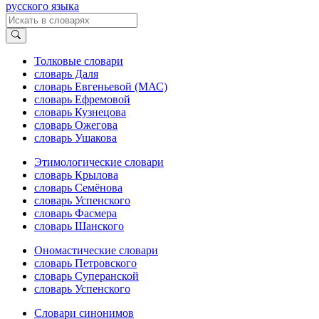
русского языка
Толковые словари
словарь Даля
словарь Евгеньевой (МАС)
словарь Ефремовой
словарь Кузнецова
словарь Ожегова
словарь Ушакова
Этимологические словари
словарь Крылова
словарь Семёнова
словарь Успенского
словарь Фасмера
словарь Шанского
Ономастические словари
словарь Петровского
словарь Суперанской
словарь Успенского
Словари синонимов