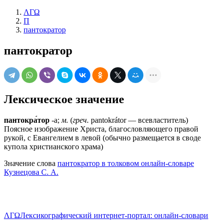
ΛΓΩ
П
пантократор
пантократор
Лексическое значение
пантокра́тор
-а;
м.
(
греч.
pantokrátor — всевластитель)
Поясное изображение Христа, благословляющего правой
рукой, с Евангелием в левой (обычно размещается в своде
купола христианского храма)
Значение слова
пантократор в толковом онлайн-словаре
Кузнецова С. А.
ΛΓΩ
Лексикографический интернет-портал: онлайн-словари